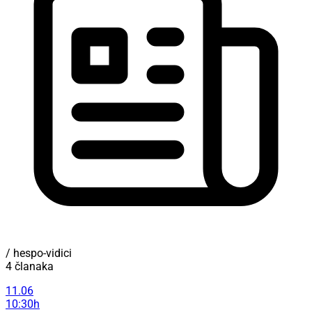
/ hespo-vidici
4 članaka
11.06
10:30h