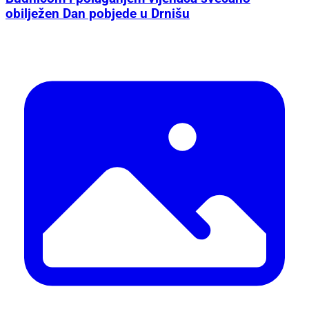
obilježen Dan pobjede u Drnišu