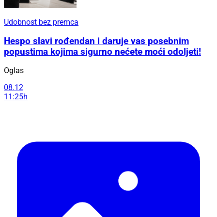
Udobnost bez premca
Hespo slavi rođendan i daruje vas posebnim
popustima kojima sigurno nećete moći odoljeti!
Oglas
08.12
11:25h