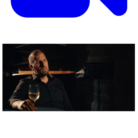
'Nestvarni' kadrovi iz zraka
Ovako izgleda najljepša morska razglednica