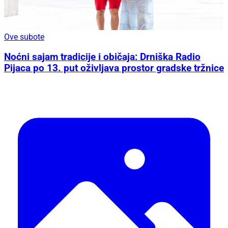
Ove subote
Noćni sajam tradicije i običaja: Drniška Radio
Pijaca po 13. put oživljava prostor gradske tržnice