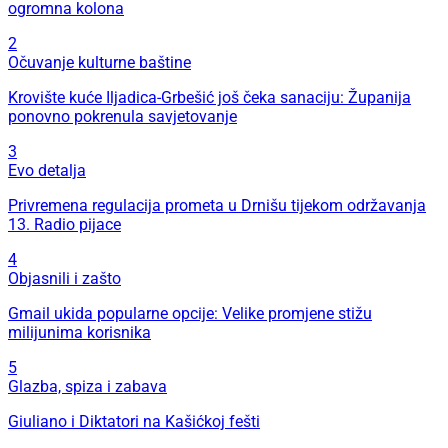
ogromna kolona
2
Očuvanje kulturne baštine
Krovište kuće Iljadica-Grbešić još čeka sanaciju: Županija
ponovno pokrenula savjetovanje
3
Evo detalja
Privremena regulacija prometa u Drnišu tijekom održavanja
13. Radio pijace
4
Objasnili i zašto
Gmail ukida popularne opcije: Velike promjene stižu
milijunima korisnika
5
Glazba, spiza i zabava
Giuliano i Diktatori na Kašićkoj fešti