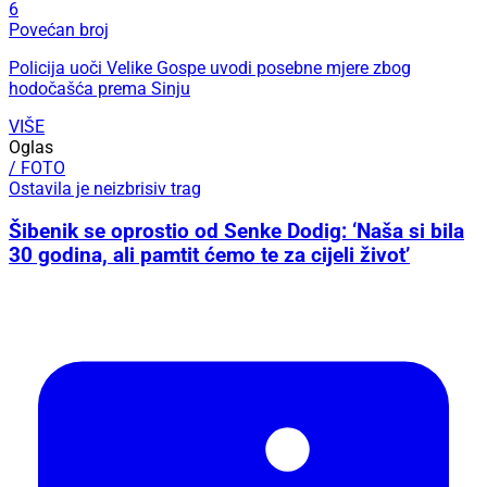
6
Povećan broj
Policija uoči Velike Gospe uvodi posebne mjere zbog
hodočašća prema Sinju
VIŠE
Oglas
/ FOTO
Ostavila je neizbrisiv trag
Šibenik se oprostio od Senke Dodig: ‘Naša si bila
30 godina, ali pamtit ćemo te za cijeli život’