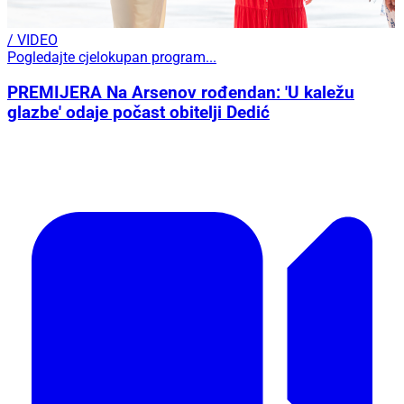
/ VIDEO
Pogledajte cjelokupan program...
PREMIJERA Na Arsenov rođendan: 'U kaležu
glazbe' odaje počast obitelji Dedić