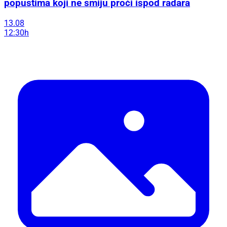
popustima koji ne smiju proći ispod radara
13.08
12:30h