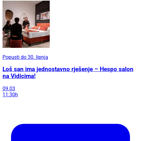
Popusti do 30. lipnja
Loš san ima jednostavno rješenje – Hespo salon
na Vidicima!
09.03
11:30h