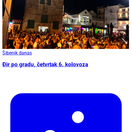
Šibenik danas
Đir po gradu, četvrtak 6. kolovoza