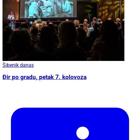
Šibenik danas
Đir po gradu, petak 7. kolovoza