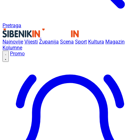
Pretraga
Najnovije
Vijesti
Županija
Scena
Sport
Kultura
Magazin
Kolumne
Promo