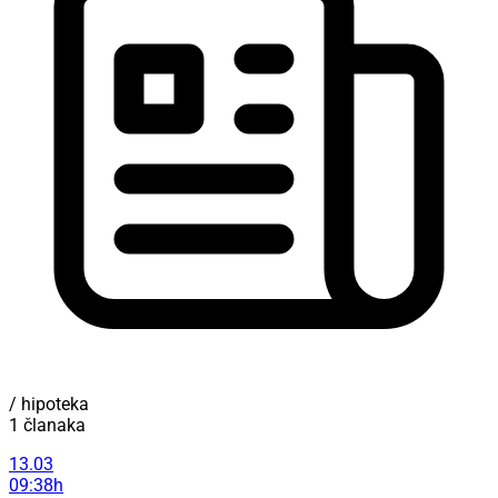
/ hipoteka
1 članaka
13.03
09:38h