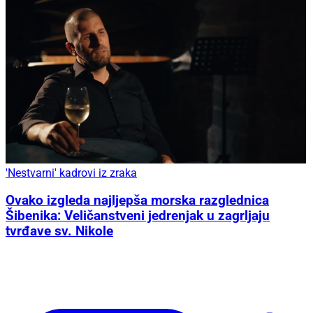
'Nestvarni' kadrovi iz zraka
Ovako izgleda najljepša morska razglednica
Šibenika: Veličanstveni jedrenjak u zagrljaju
tvrđave sv. Nikole