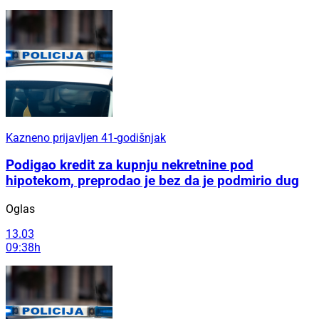
Kazneno prijavljen 41-godišnjak
Podigao kredit za kupnju nekretnine pod
hipotekom, preprodao je bez da je podmirio dug
Oglas
13.03
09:38h