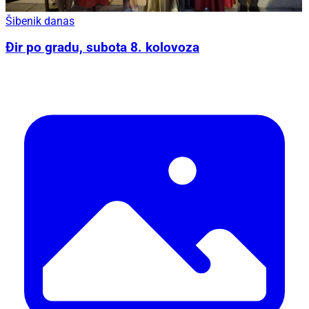
Šibenik danas
Đir po gradu, subota 8. kolovoza