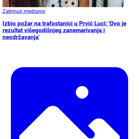
Zabrinuti mještanin
Izbio požar na trafostanici u Prvić Luci: 'Ovo je
rezultat višegodišnjeg zanemarivanja i
neodržavanja'