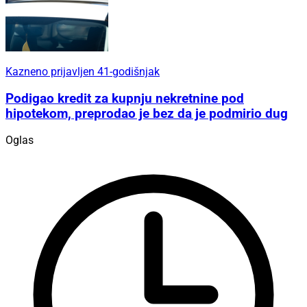
Kazneno prijavljen 41-godišnjak
Podigao kredit za kupnju nekretnine pod
hipotekom, preprodao je bez da je podmirio dug
Oglas