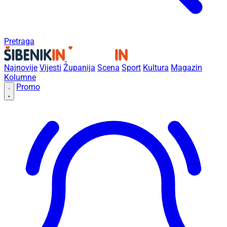
Pretraga
Najnovije
Vijesti
Županija
Scena
Sport
Kultura
Magazin
Kolumne
Promo