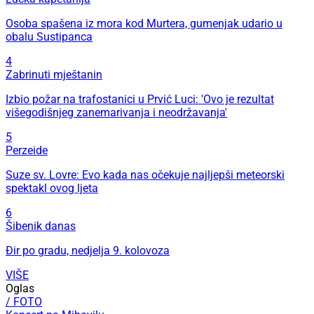
Osoba spašena iz mora kod Murtera, gumenjak udario u
obalu Sustipanca
4
Zabrinuti mještanin
Izbio požar na trafostanici u Prvić Luci: 'Ovo je rezultat
višegodišnjeg zanemarivanja i neodržavanja'
5
Perzeide
Suze sv. Lovre: Evo kada nas očekuje najljepši meteorski
spektakl ovog ljeta
6
Šibenik danas
Đir po gradu, nedjelja 9. kolovoza
VIŠE
Oglas
/ FOTO