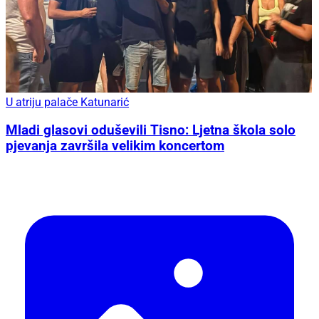
U atriju palače Katunarić
Mladi glasovi oduševili Tisno: Ljetna škola solo
pjevanja završila velikim koncertom