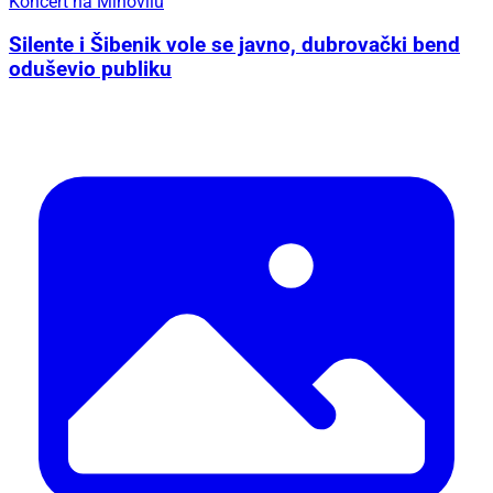
Koncert na Mihovilu
Silente i Šibenik vole se javno, dubrovački bend
oduševio publiku