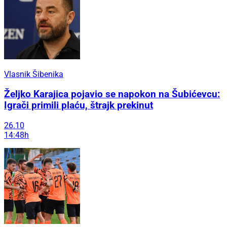
Vlasnik Šibenika
Željko Karajica pojavio se napokon na Šubićevcu:
Igrači primili plaću, štrajk prekinut
26.10
14:48h