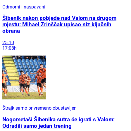
Odmorni i naspavani
Šibenik nakon pobjede nad Valom na drugom
mjestu: Mihael Zrinščak upisao niz ključnih
obrana
25.10
17:08h
Štrajk samo privremeno obustavljen
Nogometaši Šibenika sutra će igrati s Valom:
Odradili samo jedan trening