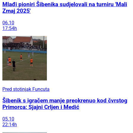
Mlađi pioniri Šibenika sudjelovali na turniru 'Mali
Zmaj 2025'
06.10
17:54h
Pred stotinjak Funcuta
Šibenik s igračem manje preokrenuo kod čvrstog
Primorca: Sjajni Crljen i Medić
05.10
22:14h