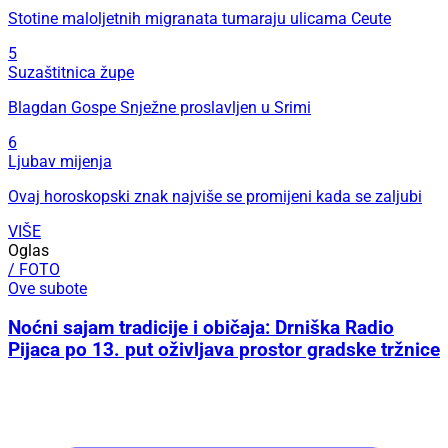
Stotine maloljetnih migranata tumaraju ulicama Ceute
5
Suzaštitnica župe
Blagdan Gospe Snježne proslavljen u Srimi
6
Ljubav mijenja
Ovaj horoskopski znak najviše se promijeni kada se zaljubi
VIŠE
Oglas
/ FOTO
Ove subote
Noćni sajam tradicije i običaja: Drniška Radio
Pijaca po 13. put oživljava prostor gradske tržnice