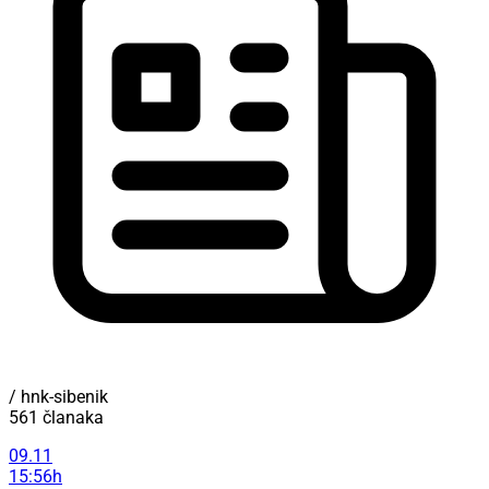
/ hnk-sibenik
561 članaka
09.11
15:56h