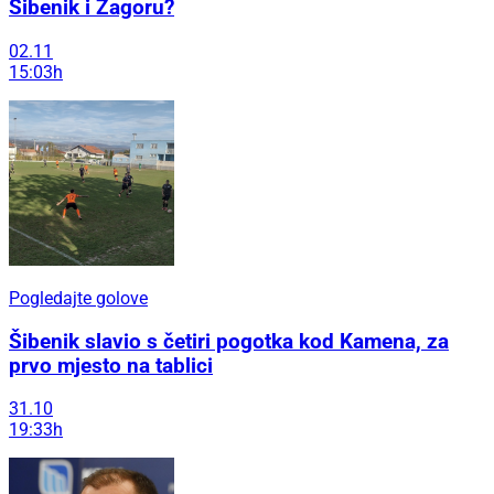
Šibenik i Zagoru?
02.11
15:03h
Pogledajte golove
Šibenik slavio s četiri pogotka kod Kamena, za
prvo mjesto na tablici
31.10
19:33h