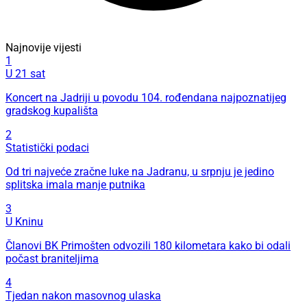
Najnovije vijesti
1
U 21 sat
Koncert na Jadriji u povodu 104. rođendana najpoznatijeg
gradskog kupališta
2
Statistički podaci
Od tri najveće zračne luke na Jadranu, u srpnju je jedino
splitska imala manje putnika
3
U Kninu
Članovi BK Primošten odvozili 180 kilometara kako bi odali
počast braniteljima
4
Tjedan nakon masovnog ulaska