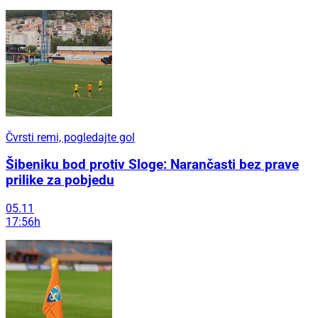
Čvrsti remi, pogledajte gol
Šibeniku bod protiv Sloge: Narančasti bez prave
prilike za pobjedu
05.11
17:56h