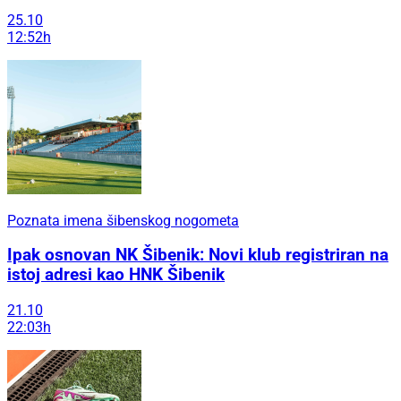
25.10
12:52h
Poznata imena šibenskog nogometa
Ipak osnovan NK Šibenik: Novi klub registriran na
istoj adresi kao HNK Šibenik
21.10
22:03h