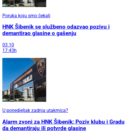
Poruka koju smo čekali
HNK Šibenik se službeno odazvao pozivu i
demantirao glasine o gašenju
03.10
17:43h
U ponedjeljak zadnja utakmica?
Alarm zvoni za HNK Šibenik: Poziv klubu i Gradu
da demantiraju ili potvrde glasine