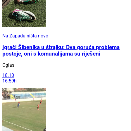
Na Zapadu ništa novo
Igrači Šibenika u štrajku: Dva goruća problema
postoje, oni s komunalijama su riješeni
Oglas
18.10
16:59h