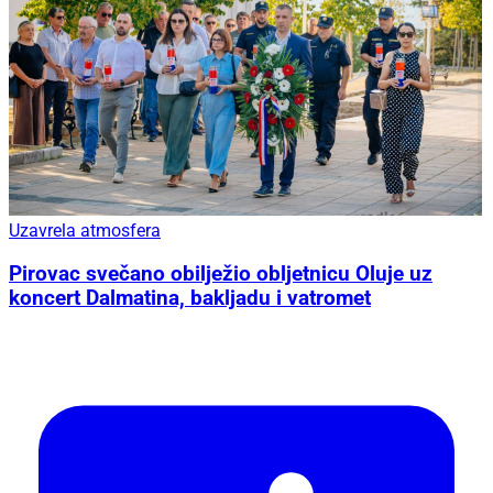
Uzavrela atmosfera
Pirovac svečano obilježio obljetnicu Oluje uz
koncert Dalmatina, bakljadu i vatromet