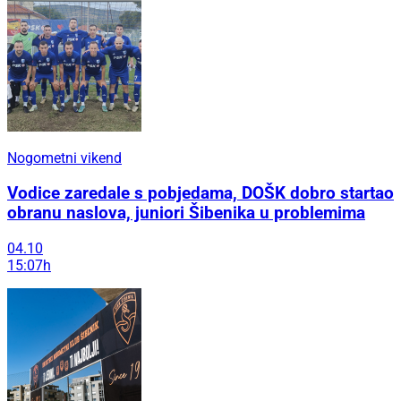
Nogometni vikend
Vodice zaredale s pobjedama, DOŠK dobro startao
obranu naslova, juniori Šibenika u problemima
04.10
15:07h