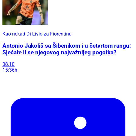
Kao nekad Di Livio za Fiorentinu
Antonio Jakoliš sa Šibenikom i u četvrtom rangu:
Sjećate li se njegovog najvažnijeg pogotka?
08.10
15:36h