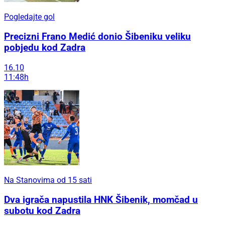
Pogledajte gol
Precizni Frano Medić donio Šibeniku veliku
pobjedu kod Zadra
16.10
11:48h
Na Stanovima od 15 sati
Dva igrača napustila HNK Šibenik, momčad u
subotu kod Zadra