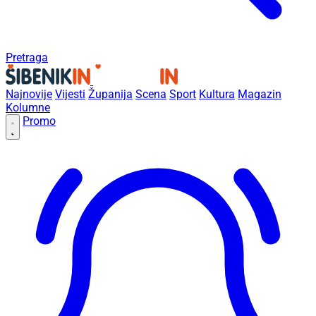
Pretraga
Najnovije
Vijesti
Županija
Scena
Sport
Kultura
Magazin
Kolumne
Promo