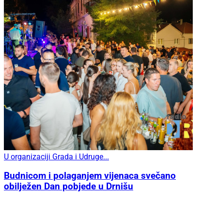
U organizaciji Grada i Udruge...
Budnicom i polaganjem vijenaca svečano
obilježen Dan pobjede u Drnišu