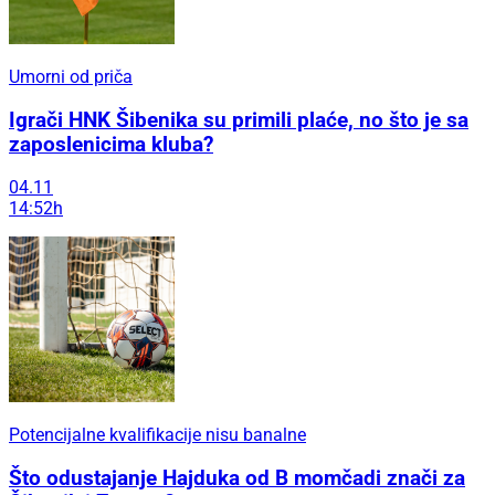
Umorni od priča
Igrači HNK Šibenika su primili plaće, no što je sa
zaposlenicima kluba?
04.11
14:52h
Potencijalne kvalifikacije nisu banalne
Što odustajanje Hajduka od B momčadi znači za