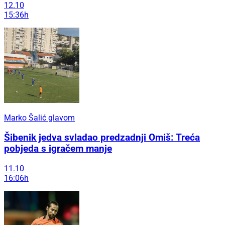
12.10
15:36h
Marko Šalić glavom
Šibenik jedva svladao predzadnji Omiš: Treća
pobjeda s igračem manje
11.10
16:06h