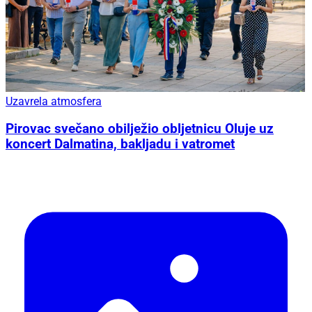
Uzavrela atmosfera
Pirovac svečano obilježio obljetnicu Oluje uz
koncert Dalmatina, bakljadu i vatromet