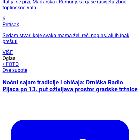
Italija se prži, Mađarska i Rumunjska gase rasvjetu zbog
toplinskog vala
6
Pritisak
Sedam stvari koje svaka mama želi reći naglas, ali ih ipak
prešuti
VIŠE
Oglas
/ FOTO
Ove subote
Noćni sajam tradicije i običaja: Drniška Radio
Pijaca po 13. put oživljava prostor gradske tržnice