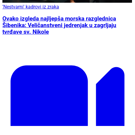
'Nestvarni' kadrovi iz zraka
Ovako izgleda najljepša morska razglednica
Šibenika: Veličanstveni jedrenjak u zagrljaju
tvrđave sv. Nikole