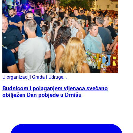
U organizaciji Grada i Udruge...
Budnicom i polaganjem vijenaca svečano
obilježen Dan pobjede u Drnišu