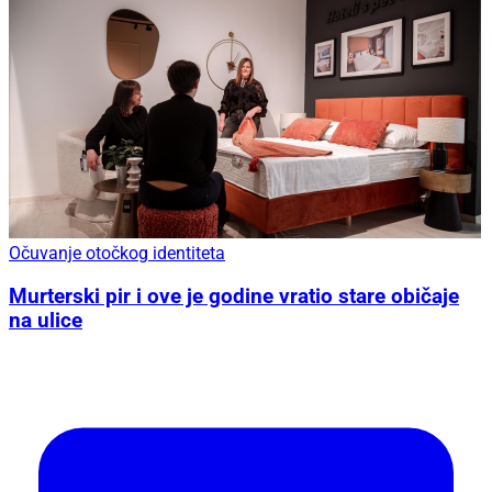
Očuvanje otočkog identiteta
Murterski pir i ove je godine vratio stare običaje
na ulice