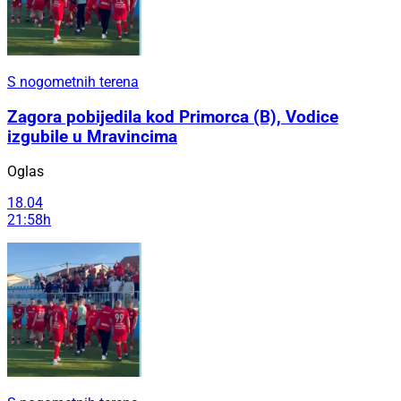
S nogometnih terena
Zagora pobijedila kod Primorca (B), Vodice
izgubile u Mravincima
Oglas
18.04
21:58h