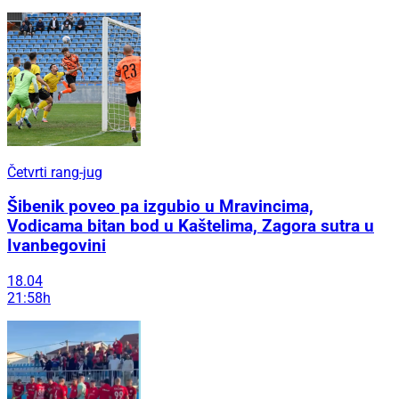
Četvrti rang-jug
Šibenik poveo pa izgubio u Mravincima,
Vodicama bitan bod u Kaštelima, Zagora sutra u
Ivanbegovini
18.04
21:58h