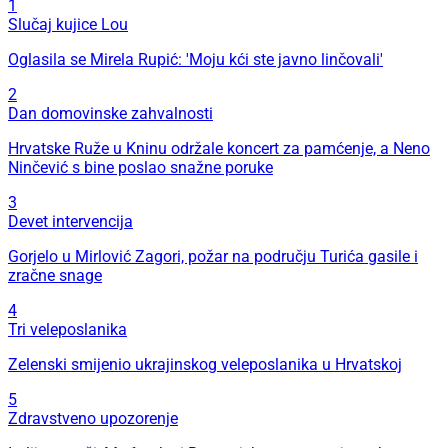
1
Slučaj kujice Lou
Oglasila se Mirela Rupić: 'Moju kći ste javno linčovali'
2
Dan domovinske zahvalnosti
Hrvatske Ruže u Kninu održale koncert za pamćenje, a Neno
Ninčević s bine poslao snažne poruke
3
Devet intervencija
Gorjelo u Mirlović Zagori, požar na području Turića gasile i
zračne snage
4
Tri veleposlanika
Zelenski smijenio ukrajinskog veleposlanika u Hrvatskoj
5
Zdravstveno upozorenje