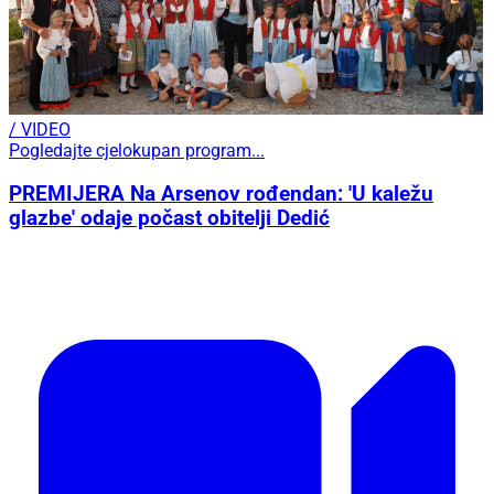
/ VIDEO
Pogledajte cjelokupan program...
PREMIJERA Na Arsenov rođendan: 'U kaležu
glazbe' odaje počast obitelji Dedić