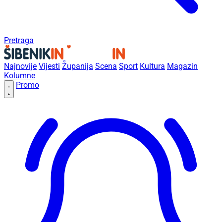
Pretraga
Najnovije
Vijesti
Županija
Scena
Sport
Kultura
Magazin
Kolumne
Promo