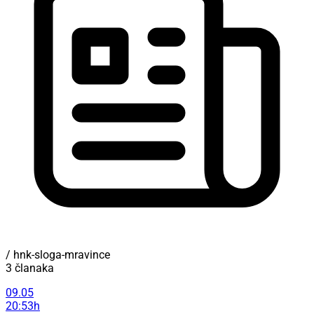
/ hnk-sloga-mravince
3 članaka
09.05
20:53h