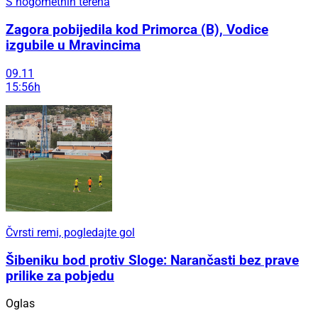
S nogometnih terena
Zagora pobijedila kod Primorca (B), Vodice
izgubile u Mravincima
09.11
15:56h
Čvrsti remi, pogledajte gol
Šibeniku bod protiv Sloge: Narančasti bez prave
prilike za pobjedu
Oglas