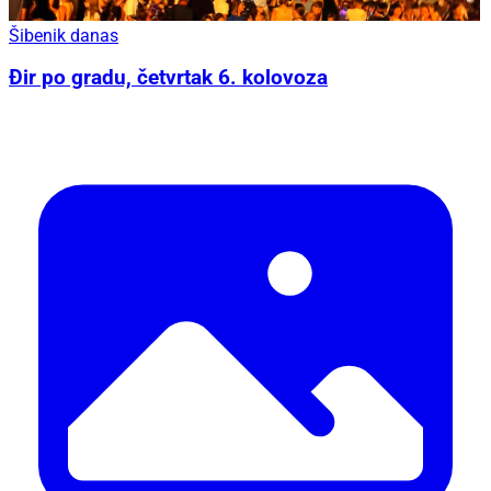
Šibenik danas
Đir po gradu, četvrtak 6. kolovoza