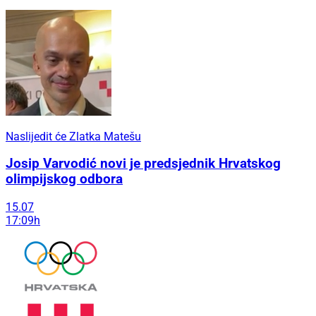
Naslijedit će Zlatka Matešu
Josip Varvodić novi je predsjednik Hrvatskog
olimpijskog odbora
15.07
17:09h