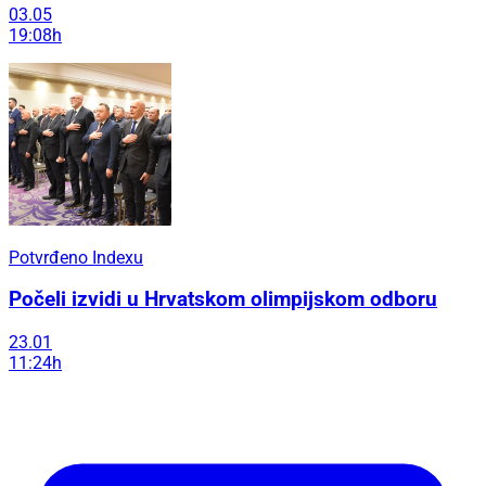
03.05
19:08h
Potvrđeno Indexu
Počeli izvidi u Hrvatskom olimpijskom odboru
23.01
11:24h