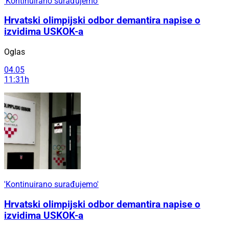
'Kontinuirano surađujemo'
Hrvatski olimpijski odbor demantira napise o
izvidima USKOK-a
Oglas
04.05
11:31h
'Kontinuirano surađujemo'
Hrvatski olimpijski odbor demantira napise o
izvidima USKOK-a