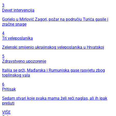
3
Devet intervencija
Gorjelo u Mirlović Zagori, požar na području Turića gasile i
zračne snage
4
Tri veleposlanika
Zelenski smijenio ukrajinskog veleposlanika u Hrvatskoj
5
Zdravstveno upozorenje
Italija se prži, Mađarska i Rumunjska gase rasvjetu zbog
toplinskog vala
6
Pritisak
Sedam stvari koje svaka mama želi reći naglas, ali ih ipak
prešuti
VIŠE