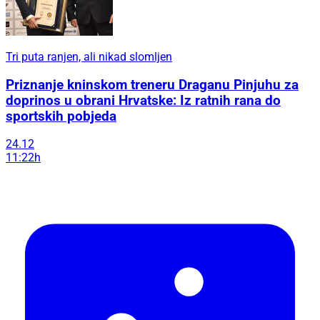
Tri puta ranjen, ali nikad slomljen
Priznanje kninskom treneru Draganu Pinjuhu za
doprinos u obrani Hrvatske: Iz ratnih rana do
sportskih pobjeda
24.12
11:22h