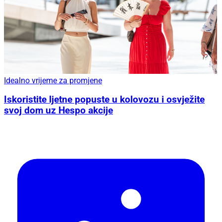
Idealno vrijeme za promjene
Iskoristite ljetne popuste u kolovozu i osvježite
svoj dom uz Hespo akcije