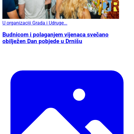
U organizaciji Grada i Udruge...
Budnicom i polaganjem vijenaca svečano
obilježen Dan pobjede u Drnišu