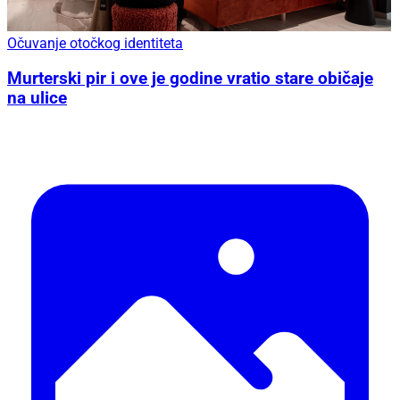
Očuvanje otočkog identiteta
Murterski pir i ove je godine vratio stare običaje
na ulice