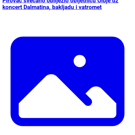
Pirovac svečano obilježio obljetnicu Oluje uz
koncert Dalmatina, bakljadu i vatromet