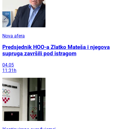
Nova afera
Predsjednik HOO-a Zlatko Mateša i njegova
supruga završili pod istragom
04.05
11:31h