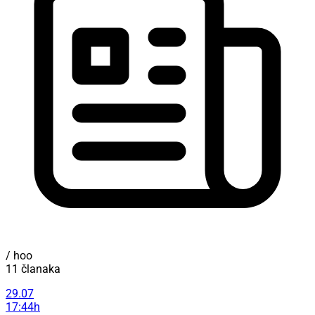
/ hoo
11 članaka
29.07
17:44h