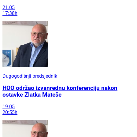
21.05
17:38h
Dugogodišnji predsjednik
HOO održao izvanrednu konferenciju nakon
ostavke Zlatka Mateše
19.05
20:55h