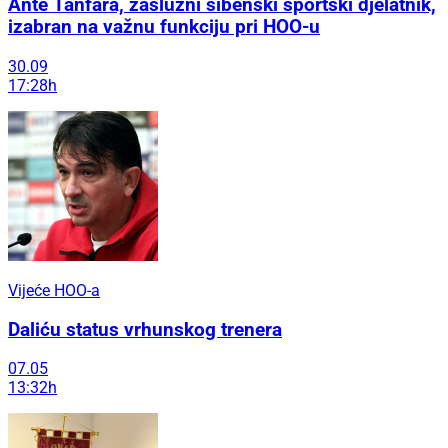
Ante Tanfara, zaslužni šibenski sportski djelatnik,
izabran na važnu funkciju pri HOO-u
30.09
17:28h
Vijeće HOO-a
Daliću status vrhunskog trenera
07.05
13:32h