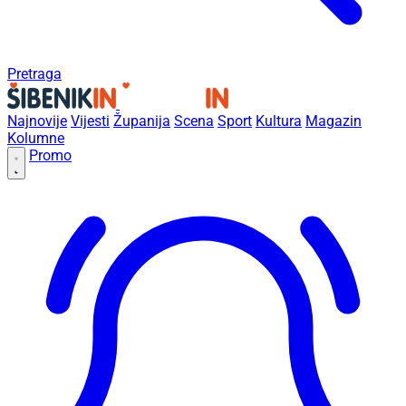
Pretraga
Najnovije
Vijesti
Županija
Scena
Sport
Kultura
Magazin
Kolumne
Promo