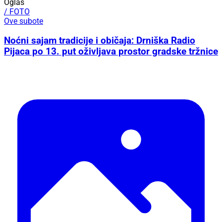
Oglas
/ FOTO
Ove subote
Noćni sajam tradicije i običaja: Drniška Radio
Pijaca po 13. put oživljava prostor gradske tržnice