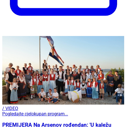
/ VIDEO
Pogledajte cjelokupan program...
PREMIJERA Na Arsenov rođendan: 'U kaležu