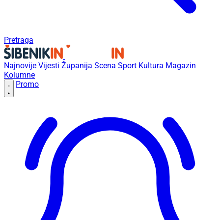
Pretraga
Najnovije
Vijesti
Županija
Scena
Sport
Kultura
Magazin
Kolumne
Promo