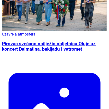
Uzavrela atmosfera
Pirovac svečano obilježio obljetnicu Oluje uz
koncert Dalmatina, bakljadu i vatromet