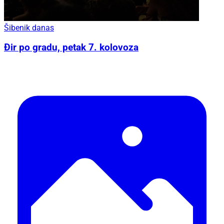
Šibenik danas
Đir po gradu, petak 7. kolovoza