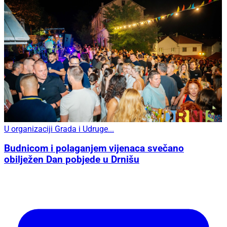
U organizaciji Grada i Udruge...
Budnicom i polaganjem vijenaca svečano
obilježen Dan pobjede u Drnišu