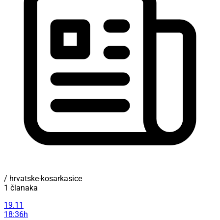
/ hrvatske-kosarkasice
1 članaka
19.11
18:36h