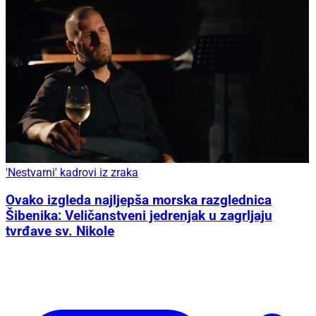
'Nestvarni' kadrovi iz zraka
Ovako izgleda najljepša morska razglednica
Šibenika: Veličanstveni jedrenjak u zagrljaju
tvrđave sv. Nikole