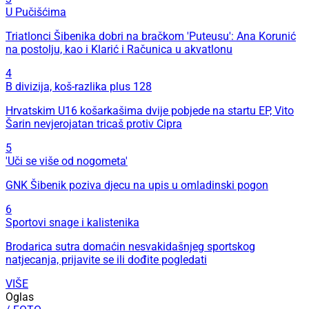
U Pučišćima
Triatlonci Šibenika dobri na bračkom 'Puteusu': Ana Korunić
na postolju, kao i Klarić i Računica u akvatlonu
4
B divizija, koš-razlika plus 128
Hrvatskim U16 košarkašima dvije pobjede na startu EP, Vito
Šarin nevjerojatan tricaš protiv Cipra
5
'Uči se više od nogometa'
GNK Šibenik poziva djecu na upis u omladinski pogon
6
Sportovi snage i kalistenika
Brodarica sutra domaćin nesvakidašnjeg sportskog
natjecanja, prijavite se ili dođite pogledati
VIŠE
Oglas