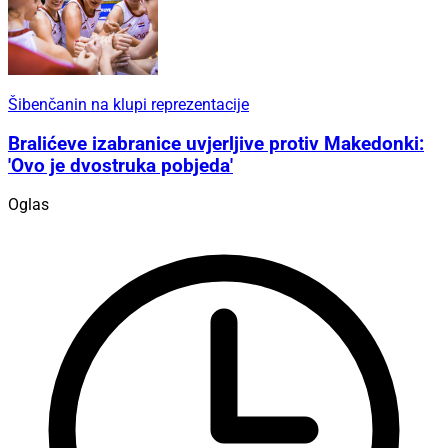
Šibenčanin na klupi reprezentacije
Bralićeve izabranice uvjerljive protiv Makedonki:
'Ovo je dvostruka pobjeda'
Oglas