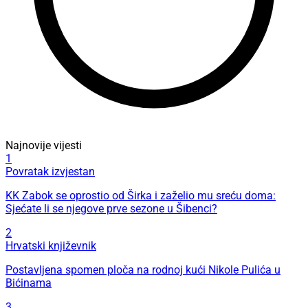
Najnovije vijesti
1
Povratak izvjestan
KK Zabok se oprostio od Širka i zaželio mu sreću doma:
Sjećate li se njegove prve sezone u Šibenci?
2
Hrvatski književnik
Postavljena spomen ploča na rodnoj kući Nikole Pulića u
Bićinama
3