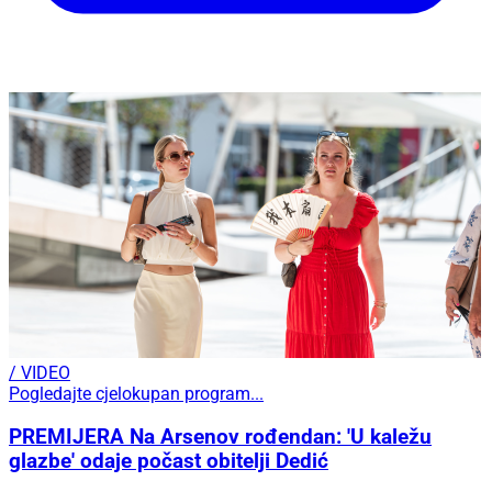
/ VIDEO
Pogledajte cjelokupan program...
PREMIJERA Na Arsenov rođendan: 'U kaležu
glazbe' odaje počast obitelji Dedić