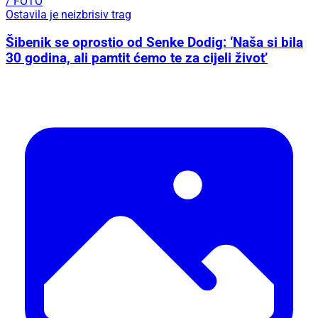
/ FOTO
Ostavila je neizbrisiv trag
Šibenik se oprostio od Senke Dodig: ‘Naša si bila
30 godina, ali pamtit ćemo te za cijeli život’