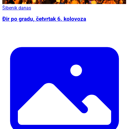
Šibenik danas
Đir po gradu, četvrtak 6. kolovoza