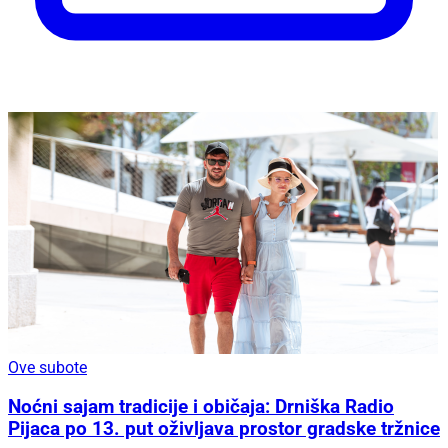
Ove subote
Noćni sajam tradicije i običaja: Drniška Radio
Pijaca po 13. put oživljava prostor gradske tržnice