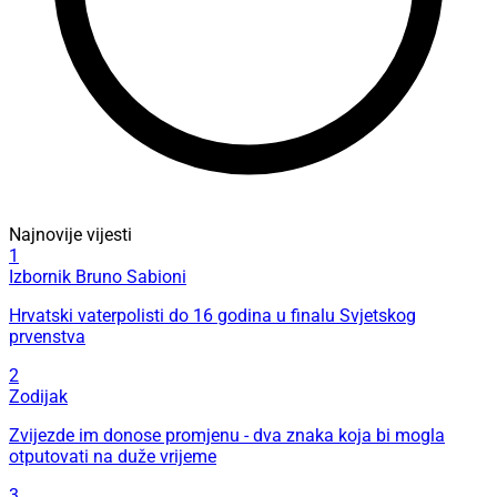
Najnovije vijesti
1
Izbornik Bruno Sabioni
Hrvatski vaterpolisti do 16 godina u finalu Svjetskog
prvenstva
2
Zodijak
Zvijezde im donose promjenu - dva znaka koja bi mogla
otputovati na duže vrijeme
3