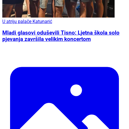
U atriju palače Katunarić
Mladi glasovi oduševili Tisno: Ljetna škola solo
pjevanja završila velikim koncertom