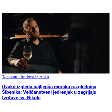
'Nestvarni' kadrovi iz zraka
Ovako izgleda najljepša morska razglednica
Šibenika: Veličanstveni jedrenjak u zagrljaju
tvrđave sv. Nikole