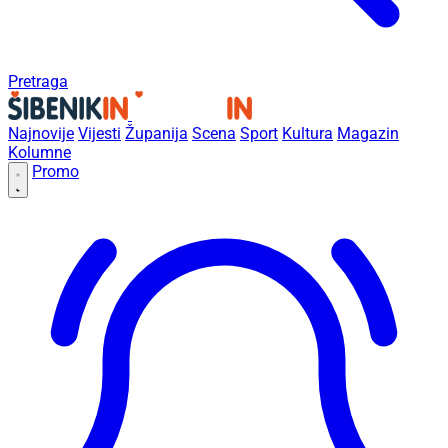
Pretraga
Najnovije
Vijesti
Županija
Scena
Sport
Kultura
Magazin
Kolumne
Promo