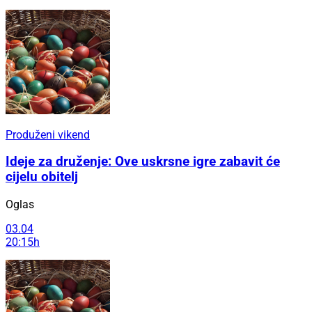
Produženi vikend
Ideje za druženje: Ove uskrsne igre zabavit će
cijelu obitelj
Oglas
03.04
20:15h