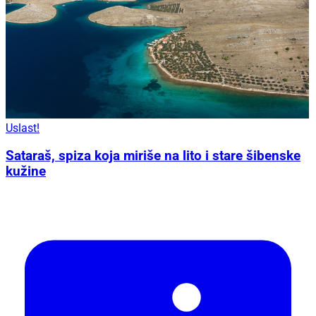
Uslast!
Sataraš, spiza koja miriše na lito i stare šibenske
kužine