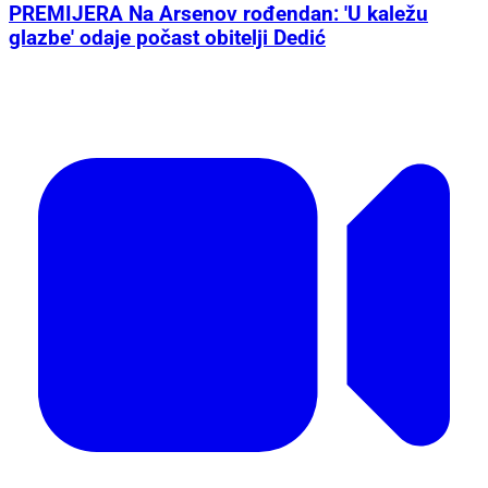
PREMIJERA Na Arsenov rođendan: 'U kaležu
glazbe' odaje počast obitelji Dedić