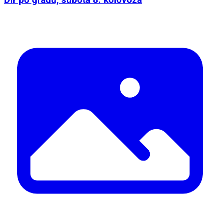
Đir po gradu, subota 8. kolovoza