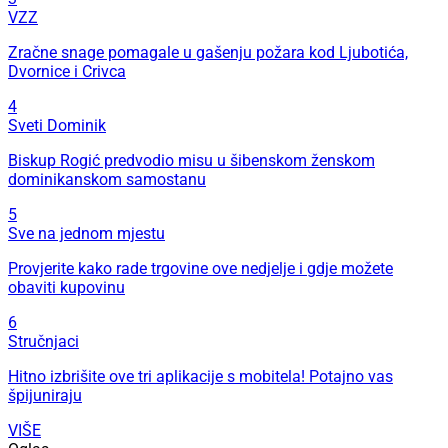
VZZ
Zračne snage pomagale u gašenju požara kod Ljubotića,
Dvornice i Crivca
4
Sveti Dominik
Biskup Rogić predvodio misu u šibenskom ženskom
dominikanskom samostanu
5
Sve na jednom mjestu
Provjerite kako rade trgovine ove nedjelje i gdje možete
obaviti kupovinu
6
Stručnjaci
Hitno izbrišite ove tri aplikacije s mobitela! Potajno vas
špijuniraju
VIŠE