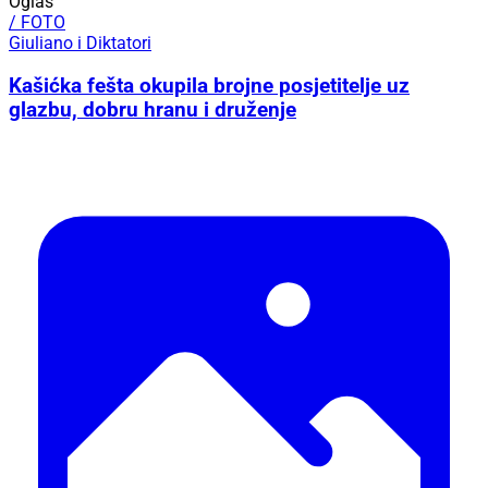
Oglas
/ FOTO
Giuliano i Diktatori
Kašićka fešta okupila brojne posjetitelje uz
glazbu, dobru hranu i druženje