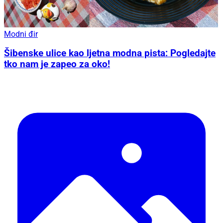
Modni đir
Šibenske ulice kao ljetna modna pista: Pogledajte
tko nam je zapeo za oko!