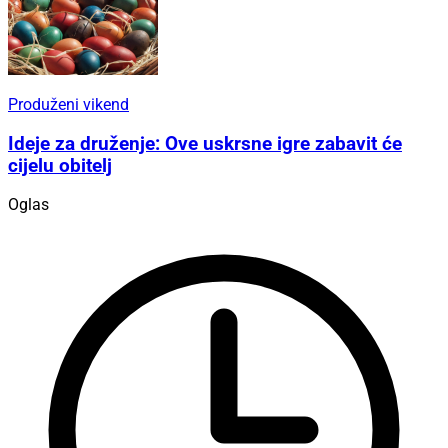
Produženi vikend
Ideje za druženje: Ove uskrsne igre zabavit će
cijelu obitelj
Oglas