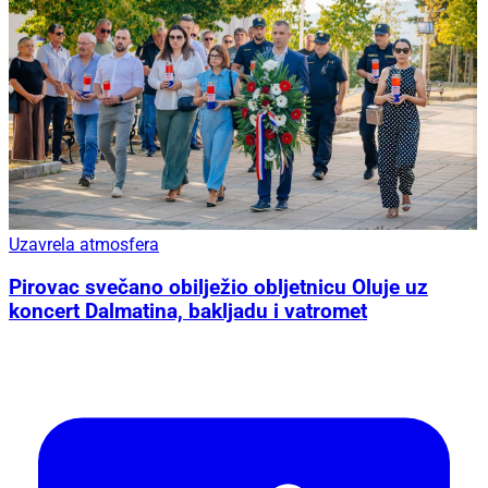
Uzavrela atmosfera
Pirovac svečano obilježio obljetnicu Oluje uz
koncert Dalmatina, bakljadu i vatromet