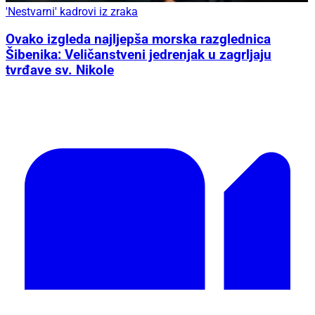
'Nestvarni' kadrovi iz zraka
Ovako izgleda najljepša morska razglednica
Šibenika: Veličanstveni jedrenjak u zagrljaju
tvrđave sv. Nikole