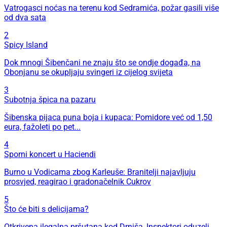
Vatrogasci noćas na terenu kod Sedramića, požar gasili više
od dva sata
2
Spicy Island
Dok mnogi Šibenčani ne znaju što se ondje događa, na
Obonjanu se okupljaju svingeri iz cijelog svijeta
3
Subotnja špica na pazaru
Šibenska pijaca puna boja i kupaca: Pomidore već od 1,50
eura, fažoleti po pet...
4
Sporni koncert u Haciendi
Burno u Vodicama zbog Karleuše: Branitelji najavljuju
prosvjed, reagirao i gradonačelnik Cukrov
5
Što će biti s delicijama?
Otkrivena ilegalna pršutana kod Drniša, Inspektori oduzeli