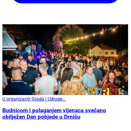
U organizaciji Grada i Udruge...
Budnicom i polaganjem vijenaca svečano
obilježen Dan pobjede u Drnišu