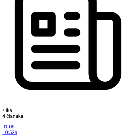
/ ika
4 članaka
01.05
10:52h