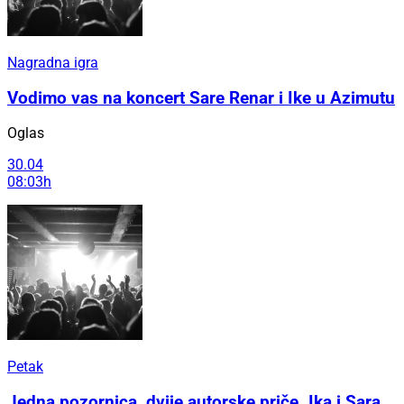
Nagradna igra
Vodimo vas na koncert Sare Renar i Ike u Azimutu
Oglas
30.04
08:03h
Petak
Jedna pozornica, dvije autorske priče. Ika i Sara