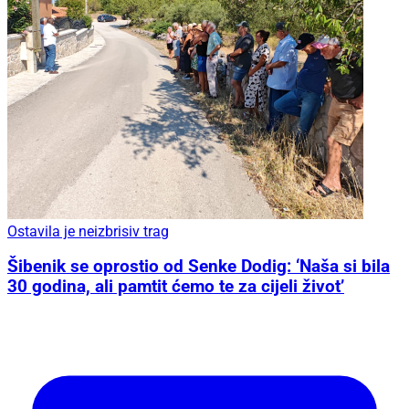
Ostavila je neizbrisiv trag
Šibenik se oprostio od Senke Dodig: ‘Naša si bila
30 godina, ali pamtit ćemo te za cijeli život’