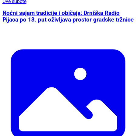
Ove subote
Noćni sajam tradicije i običaja: Drniška Radio
Pijaca po 13. put oživljava prostor gradske tržnice