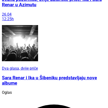
Renar u Azimutu
26.04
12:25h
Dva glasa, dvije priče
Sara Renar i Ika u Šibeniku predstavljaju nove
albume
Oglas