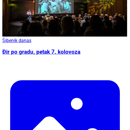
Šibenik danas
Đir po gradu, petak 7. kolovoza