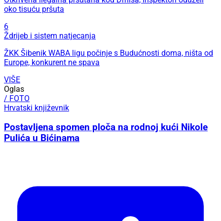
oko tisuću pršuta
6
Ždrijeb i sistem natjecanja
ŽKK Šibenik WABA ligu počinje s Budućnosti doma, ništa od
Europe, konkurent ne spava
VIŠE
Oglas
/ FOTO
Hrvatski književnik
Postavljena spomen ploča na rodnoj kući Nikole
Pulića u Bićinama