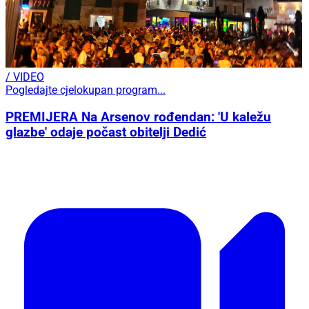
/ VIDEO
Pogledajte cjelokupan program...
PREMIJERA Na Arsenov rođendan: 'U kaležu
glazbe' odaje počast obitelji Dedić