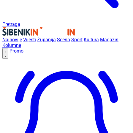
Pretraga
Najnovije
Vijesti
Županija
Scena
Sport
Kultura
Magazin
Kolumne
Promo