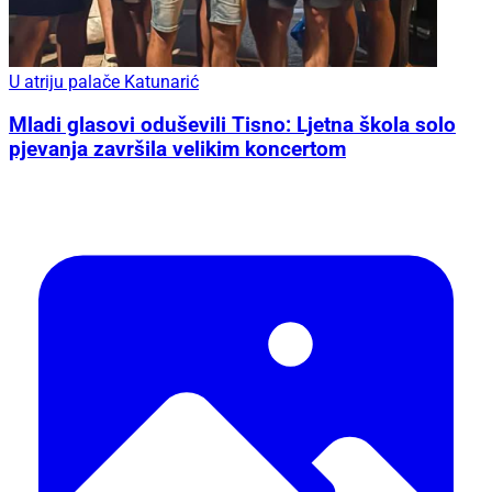
U atriju palače Katunarić
Mladi glasovi oduševili Tisno: Ljetna škola solo
pjevanja završila velikim koncertom