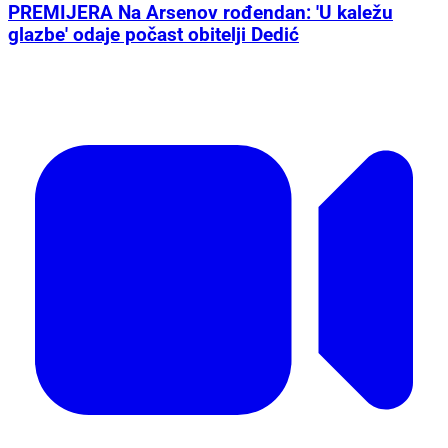
PREMIJERA Na Arsenov rođendan: 'U kaležu
glazbe' odaje počast obitelji Dedić