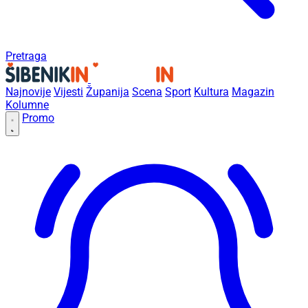
Pretraga
Najnovije
Vijesti
Županija
Scena
Sport
Kultura
Magazin
Kolumne
Promo