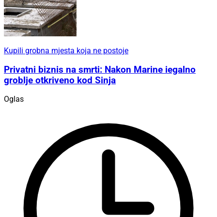
Kupili grobna mjesta koja ne postoje
Privatni biznis na smrti: Nakon Marine iegalno
groblje otkriveno kod Sinja
Oglas