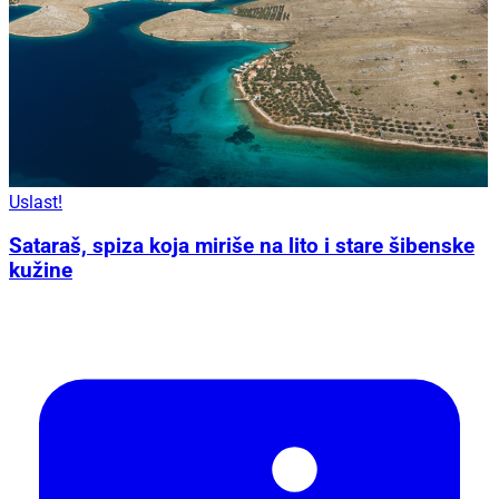
Uslast!
Sataraš, spiza koja miriše na lito i stare šibenske
kužine