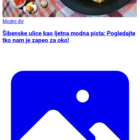
Modni đir
Šibenske ulice kao ljetna modna pista: Pogledajte
tko nam je zapeo za oko!