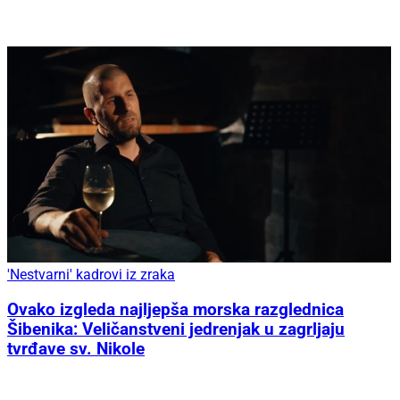
'Nestvarni' kadrovi iz zraka
Ovako izgleda najljepša morska razglednica
Šibenika: Veličanstveni jedrenjak u zagrljaju
tvrđave sv. Nikole