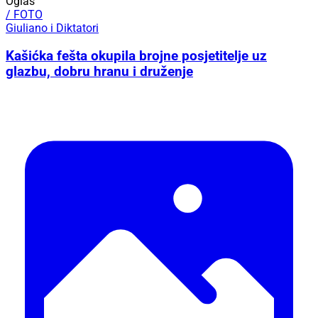
Oglas
/ FOTO
Giuliano i Diktatori
Kašićka fešta okupila brojne posjetitelje uz
glazbu, dobru hranu i druženje