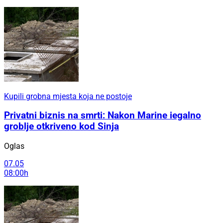
Kupili grobna mjesta koja ne postoje
Privatni biznis na smrti: Nakon Marine iegalno
groblje otkriveno kod Sinja
Oglas
07.05
08:00h