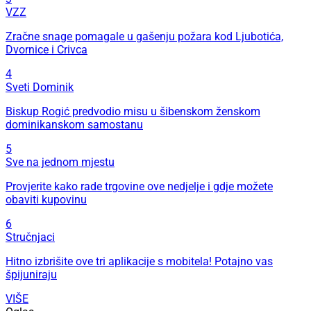
VZZ
Zračne snage pomagale u gašenju požara kod Ljubotića,
Dvornice i Crivca
4
Sveti Dominik
Biskup Rogić predvodio misu u šibenskom ženskom
dominikanskom samostanu
5
Sve na jednom mjestu
Provjerite kako rade trgovine ove nedjelje i gdje možete
obaviti kupovinu
6
Stručnjaci
Hitno izbrišite ove tri aplikacije s mobitela! Potajno vas
špijuniraju
VIŠE