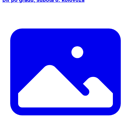
Đir po gradu, subota 8. kolovoza