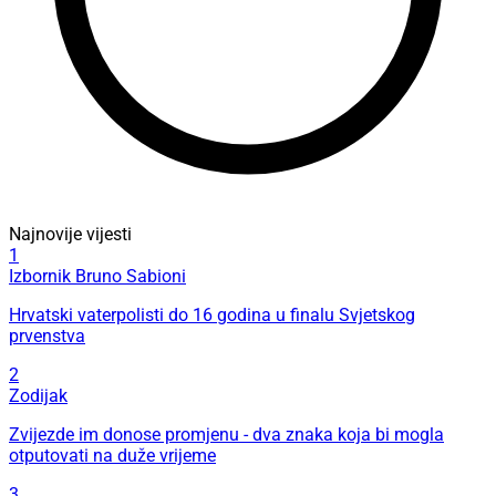
Najnovije vijesti
1
Izbornik Bruno Sabioni
Hrvatski vaterpolisti do 16 godina u finalu Svjetskog
prvenstva
2
Zodijak
Zvijezde im donose promjenu - dva znaka koja bi mogla
otputovati na duže vrijeme
3