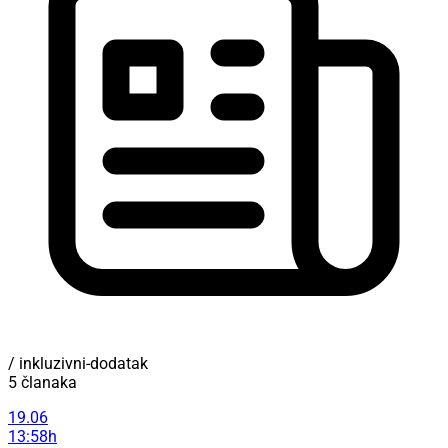
/ inkluzivni-dodatak
5 članaka
19.06
13:58h