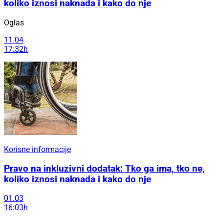
koliko iznosi naknada i kako do nje
Oglas
11.04
17:32h
Korisne informacije
Pravo na inkluzivni dodatak: Tko ga ima, tko ne,
koliko iznosi naknada i kako do nje
01.03
16:03h