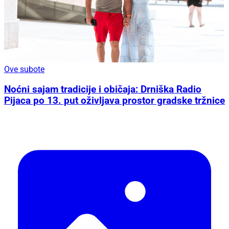
Ove subote
Noćni sajam tradicije i običaja: Drniška Radio
Pijaca po 13. put oživljava prostor gradske tržnice