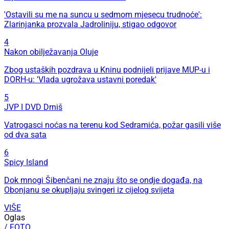
'Ostavili su me na suncu u sedmom mjesecu trudnoće':
Zlarinjanka prozvala Jadroliniju, stigao odgovor
4
Nakon obilježavanja Oluje
Zbog ustaških pozdrava u Kninu podnijeli prijave MUP-u i
DORH-u: 'Vlada ugrožava ustavni poredak'
5
JVP I DVD Drniš
Vatrogasci noćas na terenu kod Sedramića, požar gasili više
od dva sata
6
Spicy Island
Dok mnogi Šibenčani ne znaju što se ondje događa, na
Obonjanu se okupljaju svingeri iz cijelog svijeta
VIŠE
Oglas
/ FOTO