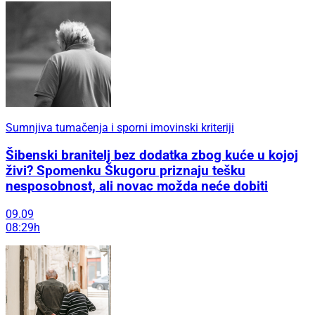
Sumnjiva tumačenja i sporni imovinski kriteriji
Šibenski branitelj bez dodatka zbog kuće u kojoj
živi? Spomenku Škugoru priznaju tešku
nesposobnost, ali novac možda neće dobiti
09.09
08:29h