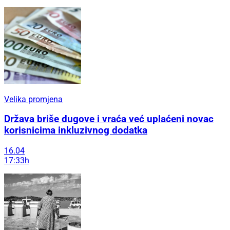
Velika promjena
Država briše dugove i vraća već uplaćeni novac
korisnicima inkluzivnog dodatka
16.04
17:33h