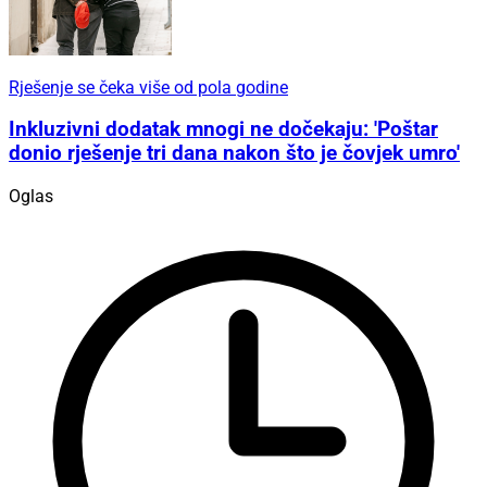
Rješenje se čeka više od pola godine
Inkluzivni dodatak mnogi ne dočekaju: 'Poštar
donio rješenje tri dana nakon što je čovjek umro'
Oglas