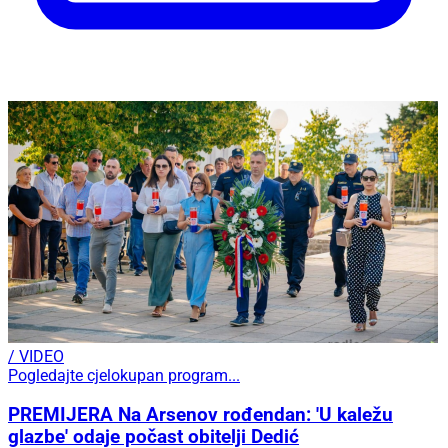
/ VIDEO
Pogledajte cjelokupan program...
PREMIJERA Na Arsenov rođendan: 'U kaležu
glazbe' odaje počast obitelji Dedić