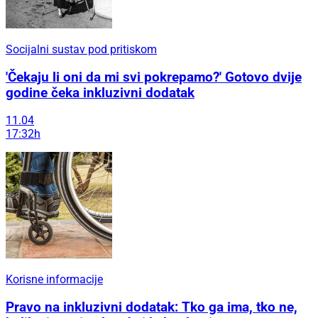
Socijalni sustav pod pritiskom
'Čekaju li oni da mi svi pokrepamo?' Gotovo dvije
godine čeka inkluzivni dodatak
11.04
17:32h
Korisne informacije
Pravo na inkluzivni dodatak: Tko ga ima, tko ne,