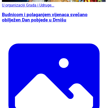
U organizaciji Grada i Udruge...
Budnicom i polaganjem vijenaca svečano
obilježen Dan pobjede u Drnišu