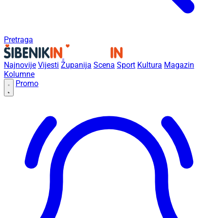
Pretraga
Najnovije
Vijesti
Županija
Scena
Sport
Kultura
Magazin
Kolumne
Promo