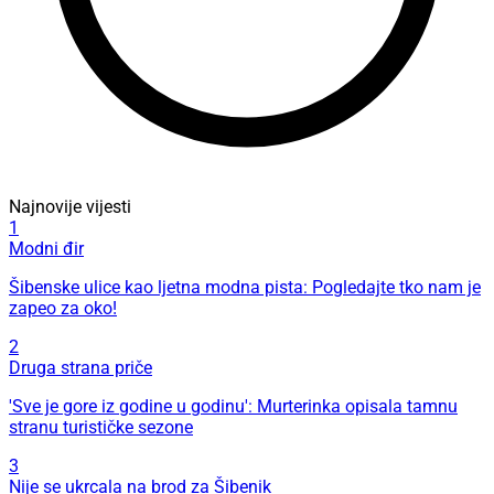
Najnovije vijesti
1
Modni đir
Šibenske ulice kao ljetna modna pista: Pogledajte tko nam je
zapeo za oko!
2
Druga strana priče
'Sve je gore iz godine u godinu': Murterinka opisala tamnu
stranu turističke sezone
3
Nije se ukrcala na brod za Šibenik