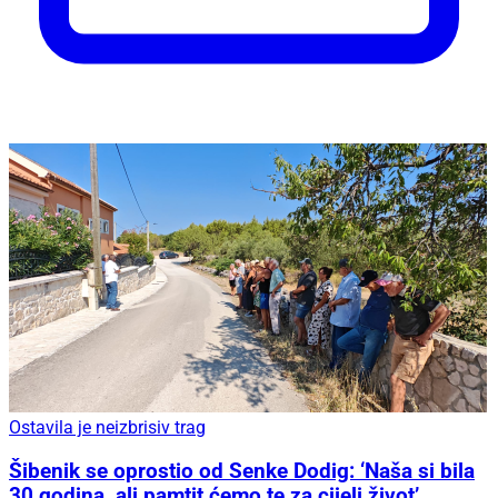
Ostavila je neizbrisiv trag
Šibenik se oprostio od Senke Dodig: ‘Naša si bila
30 godina, ali pamtit ćemo te za cijeli život’