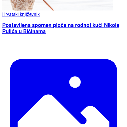
Hrvatski književnik
Postavljena spomen ploča na rodnoj kući Nikole
Pulića u Bićinama