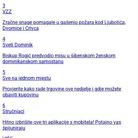
3
VZZ
Zračne snage pomagale u gašenju požara kod Ljubotića,
Dvornice i Crivca
4
Sveti Dominik
Biskup Rogić predvodio misu u šibenskom ženskom
dominikanskom samostanu
5
Sve na jednom mjestu
Provjerite kako rade trgovine ove nedjelje i gdje možete
obaviti kupovinu
6
Stručnjaci
Hitno izbrišite ove tri aplikacije s mobitela! Potajno vas
špijuniraju