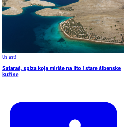
Uslast!
Sataraš, spiza koja miriše na lito i stare šibenske
kužine