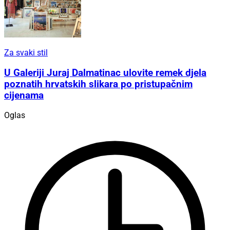
Za svaki stil
U Galeriji Juraj Dalmatinac ulovite remek djela
poznatih hrvatskih slikara po pristupačnim
cijenama
Oglas