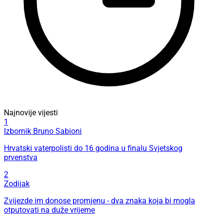
Najnovije vijesti
1
Izbornik Bruno Sabioni
Hrvatski vaterpolisti do 16 godina u finalu Svjetskog
prvenstva
2
Zodijak
Zvijezde im donose promjenu - dva znaka koja bi mogla
otputovati na duže vrijeme