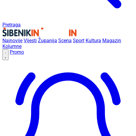
Pretraga
Najnovije
Vijesti
Županija
Scena
Sport
Kultura
Magazin
Kolumne
Promo