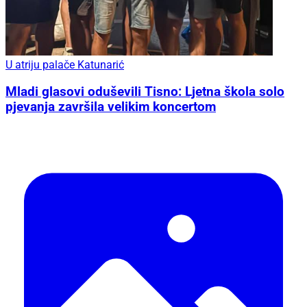
U atriju palače Katunarić
Mladi glasovi oduševili Tisno: Ljetna škola solo
pjevanja završila velikim koncertom