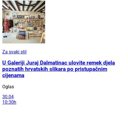
Za svaki stil
U Galeriji Juraj Dalmatinac ulovite remek djela
poznatih hrvatskih slikara po pristupačnim
cijenama
Oglas
30.04
10:30h