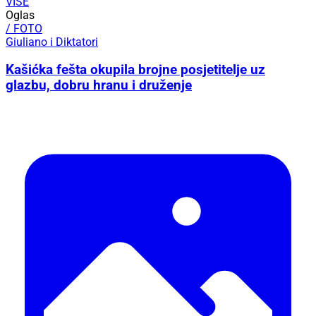
VIŠE
Oglas
/ FOTO
Giuliano i Diktatori
Kašićka fešta okupila brojne posjetitelje uz
glazbu, dobru hranu i druženje