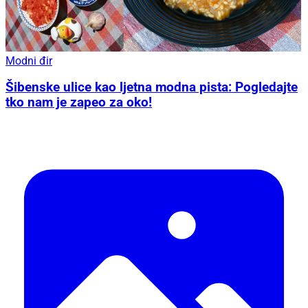
Modni đir
Šibenske ulice kao ljetna modna pista: Pogledajte
tko nam je zapeo za oko!