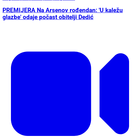
PREMIJERA Na Arsenov rođendan: 'U kaležu
glazbe' odaje počast obitelji Dedić