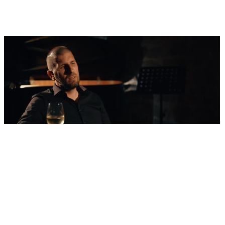
'Nestvarni' kadrovi iz zraka
Ovako izgleda najljepša morska razglednica
Šibenika: Veličanstveni jedrenjak u zagrljaju
tvrđave sv. Nikole