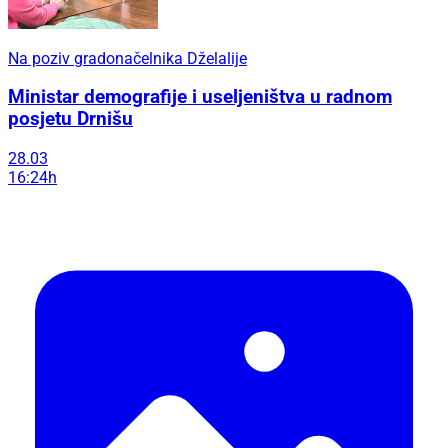
Na poziv gradonačelnika Dželalije
Ministar demografije i useljeništva u radnom
posjetu Drnišu
28.03
16:24h