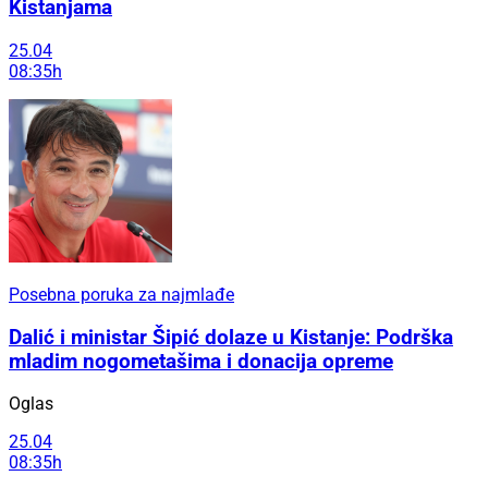
Kistanjama
25.04
08:35h
Posebna poruka za najmlađe
Dalić i ministar Šipić dolaze u Kistanje: Podrška
mladim nogometašima i donacija opreme
Oglas
25.04
08:35h