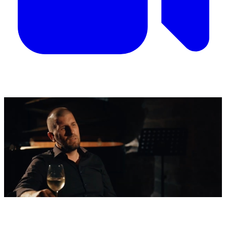
'Nestvarni' kadrovi iz zraka