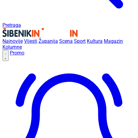
Pretraga
Najnovije
Vijesti
Županija
Scena
Sport
Kultura
Magazin
Kolumne
Promo