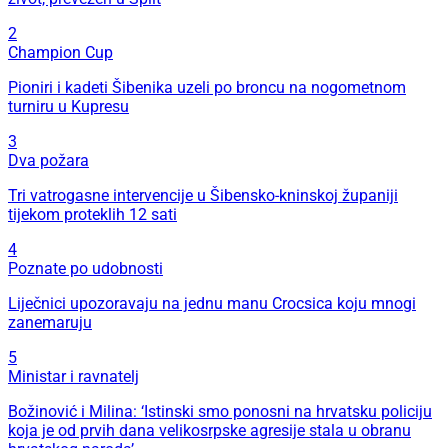
2
Champion Cup
Pioniri i kadeti Šibenika uzeli po broncu na nogometnom
turniru u Kupresu
3
Dva požara
Tri vatrogasne intervencije u Šibensko-kninskoj županiji
tijekom proteklih 12 sati
4
Poznate po udobnosti
Liječnici upozoravaju na jednu manu Crocsica koju mnogi
zanemaruju
5
Ministar i ravnatelj
Božinović i Milina: ‘Istinski smo ponosni na hrvatsku policiju
koja je od prvih dana velikosrpske agresije stala u obranu