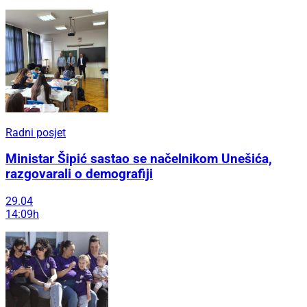
Radni posjet
Ministar Šipić sastao se načelnikom Unešića,
razgovarali o demografiji
29.04
14:09h