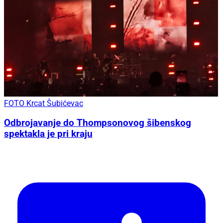
FOTO Krcat Šubićevac
Odbrojavanje do Thompsonovog šibenskog
spektakla je pri kraju