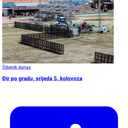
Šibenik danas
Đir po gradu, srijeda 5. kolovoza