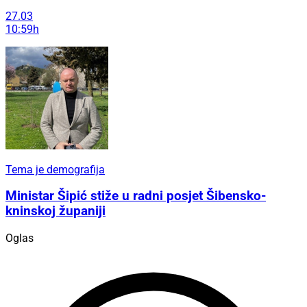
27.03
10:59h
Tema je demografija
Ministar Šipić stiže u radni posjet Šibensko-
kninskoj županiji
Oglas