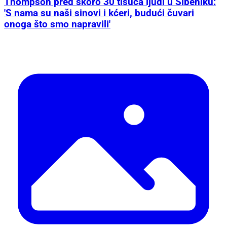
Thompson pred skoro 30 tisuća ljudi u Šibeniku:
'S nama su naši sinovi i kćeri, budući čuvari
onoga što smo napravili'