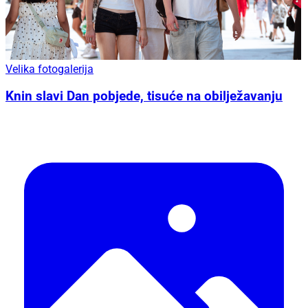
Velika fotogalerija
Knin slavi Dan pobjede, tisuće na obilježavanju