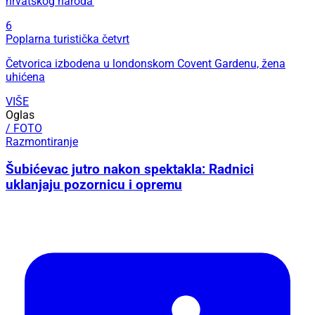
hrvatskog naroda’
6
Poplarna turistička četvrt
Četvorica izbodena u londonskom Covent Gardenu, žena
uhićena
VIŠE
Oglas
/ FOTO
Razmontiranje
Šubićevac jutro nakon spektakla: Radnici
uklanjaju pozornicu i opremu