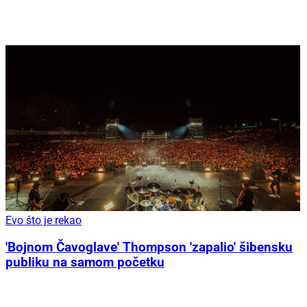
Evo što je rekao
'Bojnom Čavoglave' Thompson 'zapalio' šibensku
publiku na samom početku