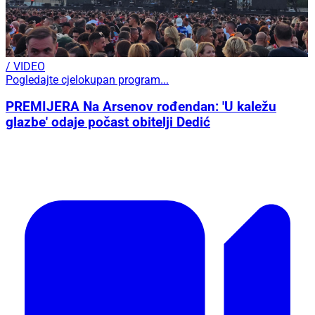
/ VIDEO
Pogledajte cjelokupan program...
PREMIJERA Na Arsenov rođendan: 'U kaležu
glazbe' odaje počast obitelji Dedić