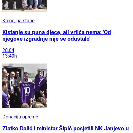
Krene, pa stane
Kistanje su puna djece, ali vrtića nema: 'Od
njegove izgradnje nije se odustalo'
28.04
13:40h
Donacija opreme
Zlatko Dalić i ministar Šipić posjetili NK Janjevo u