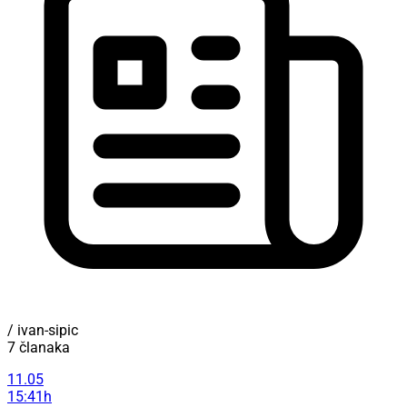
/ ivan-sipic
7 članaka
11.05
15:41h