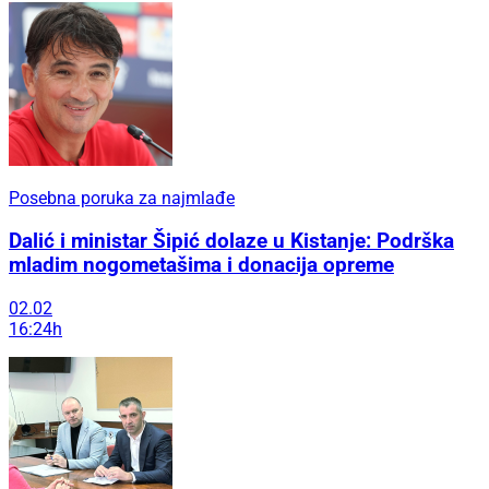
Posebna poruka za najmlađe
Dalić i ministar Šipić dolaze u Kistanje: Podrška
mladim nogometašima i donacija opreme
02.02
16:24h