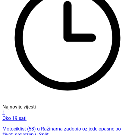
Najnovije vijesti
1
Oko 19 sati
Motociklist (58) u Ražinama zadobio ozljede opasne po
život, prevezen u Split