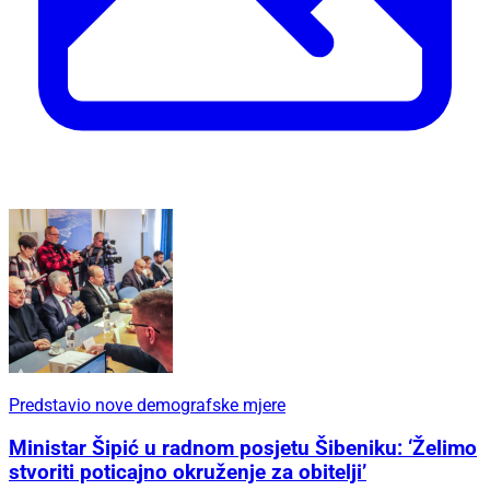
Predstavio nove demografske mjere
Ministar Šipić u radnom posjetu Šibeniku: ‘Želimo
stvoriti poticajno okruženje za obitelji’