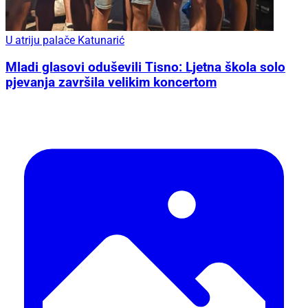
U atriju palače Katunarić
Mladi glasovi oduševili Tisno: Ljetna škola solo
pjevanja završila velikim koncertom