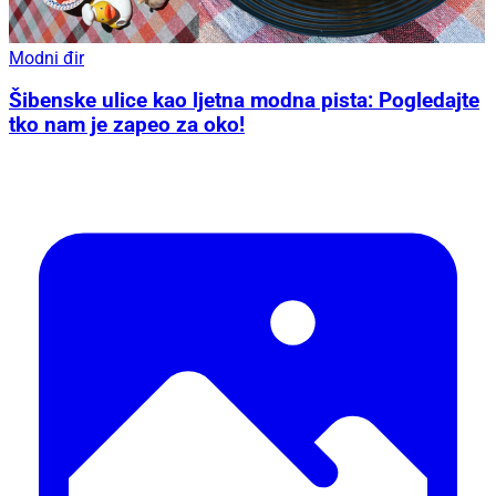
Modni đir
Šibenske ulice kao ljetna modna pista: Pogledajte
tko nam je zapeo za oko!