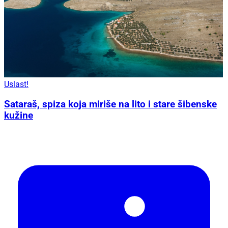
Uslast!
Sataraš, spiza koja miriše na lito i stare šibenske
kužine