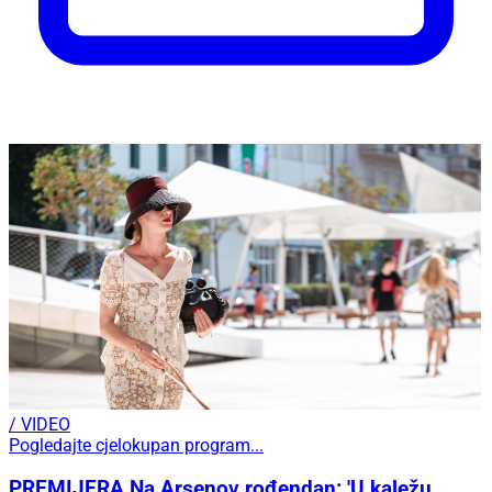
/ VIDEO
Pogledajte cjelokupan program...
PREMIJERA Na Arsenov rođendan: 'U kaležu