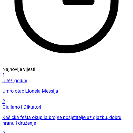
Najnovije vijesti
1
U 69. godini
Umro otac Lionela Messija
2
Giuliano i Diktatori
Kašićka fešta okupila brojne posjetitelje uz glazbu, dobru
hranu i druženje