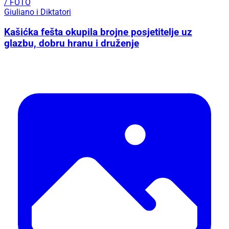
/ FOTO
Giuliano i Diktatori
Kašićka fešta okupila brojne posjetitelje uz
glazbu, dobru hranu i druženje