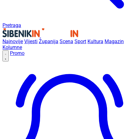
Pretraga
Najnovije
Vijesti
Županija
Scena
Sport
Kultura
Magazin
Kolumne
Promo