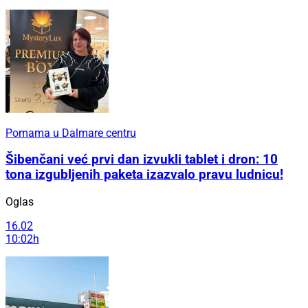
Pomama u Dalmare centru
Šibenčani već prvi dan izvukli tablet i dron: 10
tona izgubljenih paketa izazvalo pravu ludnicu!
Oglas
16.02
10:02h