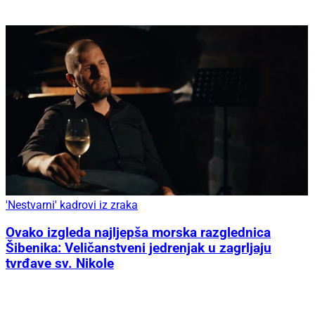
'Nestvarni' kadrovi iz zraka
Ovako izgleda najljepša morska razglednica
Šibenika: Veličanstveni jedrenjak u zagrljaju
tvrđave sv. Nikole