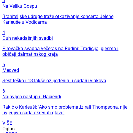
3
Na Veliku Gospu
Braniteljske udruge traže otkazivanje koncerta Jelene
Karleuše u Vodicama
4
Duh nekadašnjih svadbi
Pirovačka svadba večeras na Rudini: Tradicija, pjesma i
običaji dalmatinskog kraja
5
Medved
Šest teško i 13 lakše ozlijeđenih u sudaru vlakova
6
Najavljen nastup u Haciendi
Rakić o Karleuši: 'Ako smo problematizirali Thompsona, nije
uvjerljivo sada okrenuti glavu'
VIŠE
Oglas