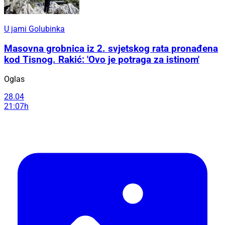
U jami Golubinka
Masovna grobnica iz 2. svjetskog rata pronađena
kod Tisnog. Rakić: 'Ovo je potraga za istinom'
Oglas
28.04
21:07h