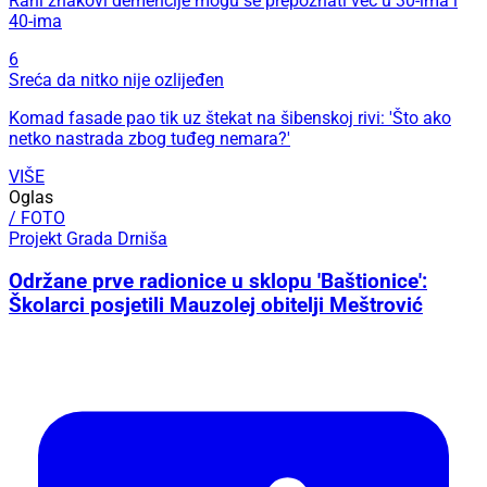
Rani znakovi demencije mogu se prepoznati već u 30-ima i
40-ima
6
Sreća da nitko nije ozlijeđen
Komad fasade pao tik uz štekat na šibenskoj rivi: 'Što ako
netko nastrada zbog tuđeg nemara?'
VIŠE
Oglas
/ FOTO
Projekt Grada Drniša
Održane prve radionice u sklopu 'Baštionice':
Školarci posjetili Mauzolej obitelji Meštrović