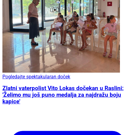
Pogledajte spektakularan doček
Zlatni vaterpolist Vito Lokas dočekan u Raslini:
'Želimo mu još puno medalja za najdražu boju
kapice'