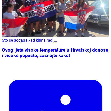
Što se događa kad klima radi,...
Ovog ljeta visoke temperature u Hrvatskoj donose
i visoke popuste, saznajte kako!