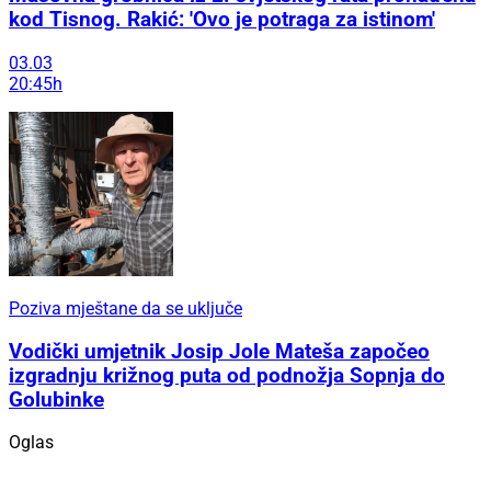
kod Tisnog. Rakić: 'Ovo je potraga za istinom'
03.03
20:45h
Poziva mještane da se uključe
Vodički umjetnik Josip Jole Mateša započeo
izgradnju križnog puta od podnožja Sopnja do
Golubinke
Oglas