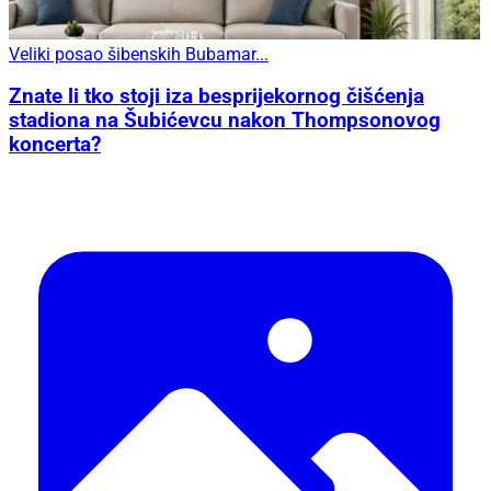
Veliki posao šibenskih Bubamar...
Znate li tko stoji iza besprijekornog čišćenja
stadiona na Šubićevcu nakon Thompsonovog
koncerta?