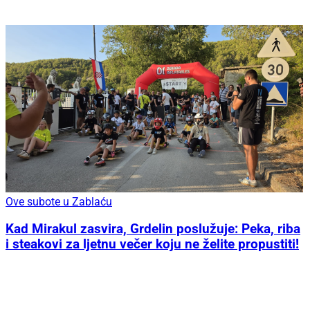
Ove subote u Zablaću
Kad Mirakul zasvira, Grdelin poslužuje: Peka, riba
i steakovi za ljetnu večer koju ne želite propustiti!