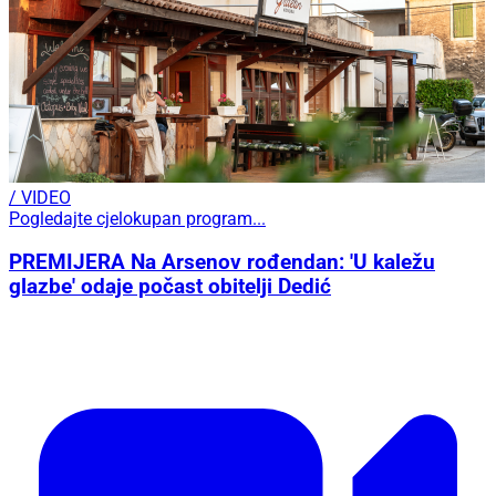
/ VIDEO
Pogledajte cjelokupan program...
PREMIJERA Na Arsenov rođendan: 'U kaležu
glazbe' odaje počast obitelji Dedić