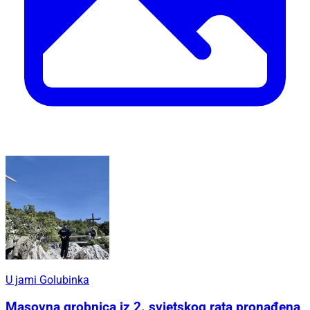
U jami Golubinka
Masovna grobnica iz 2. svjetskog rata pronađena