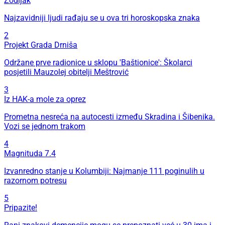
Zodijak
Najzavidniji ljudi rađaju se u ova tri horoskopska znaka
2
Projekt Grada Drniša
Održane prve radionice u sklopu 'Baštionice': Školarci
posjetili Mauzolej obitelji Meštrović
3
Iz HAK-a mole za oprez
Prometna nesreća na autocesti između Skradina i Šibenika.
Vozi se jednom trakom
4
Magnituda 7.4
Izvanredno stanje u Kolumbiji: Najmanje 111 poginulih u
razornom potresu
5
Pripazite!