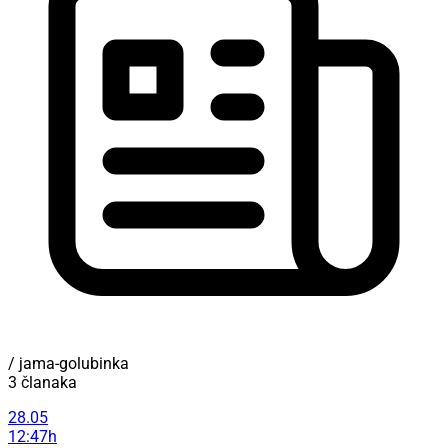
/ jama-golubinka
3 članaka
28.05
12:47h