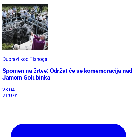
Dubravi kod Tisnoga
Spomen na žrtve: Održat će se komemoracija nad
Jamom Golubinka
28.04
21:07h