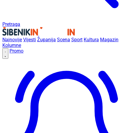
Pretraga
Najnovije
Vijesti
Županija
Scena
Sport
Kultura
Magazin
Kolumne
Promo