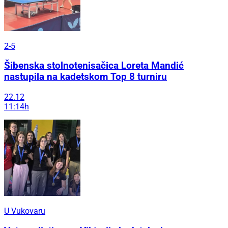
2-5
Šibenska stolnotenisačica Loreta Mandić
nastupila na kadetskom Top 8 turniru
22.12
11:14h
U Vukovaru