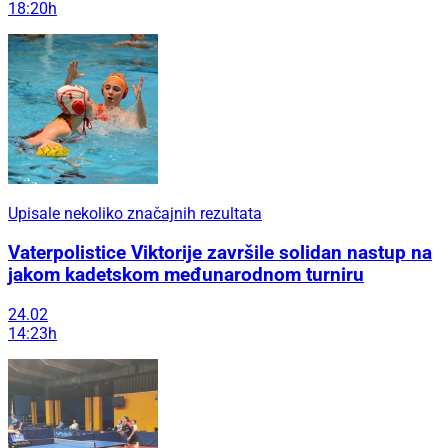
18:20h
Upisale nekoliko značajnih rezultata
Vaterpolistice Viktorije završile solidan nastup na
jakom kadetskom međunarodnom turniru
24.02
14:23h