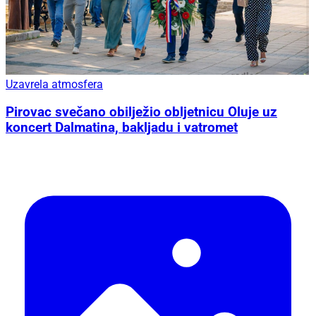
Uzavrela atmosfera
Pirovac svečano obilježio obljetnicu Oluje uz
koncert Dalmatina, bakljadu i vatromet