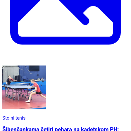
Stolni tenis
Šibenčankama četiri pehara na kadetskom PH: