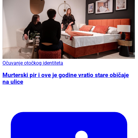
Očuvanje otočkog identiteta
Murterski pir i ove je godine vratio stare običaje
na ulice