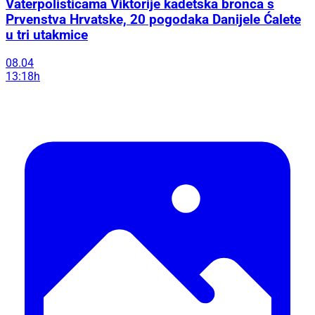
Vaterpolisticama Viktorije kadetska bronca s
Prvenstva Hrvatske, 20 pogodaka Danijele Ćalete
u tri utakmice
08.04
13:18h