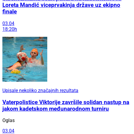
Loreta Mandić viceprvakinja države uz ekipno
finale
03.04
18:20h
Upisale nekoliko značajnih rezultata
Vaterpolistice Viktorije završile solidan nastup na
jakom kadetskom međunarodnom turniru
Oglas
03.04