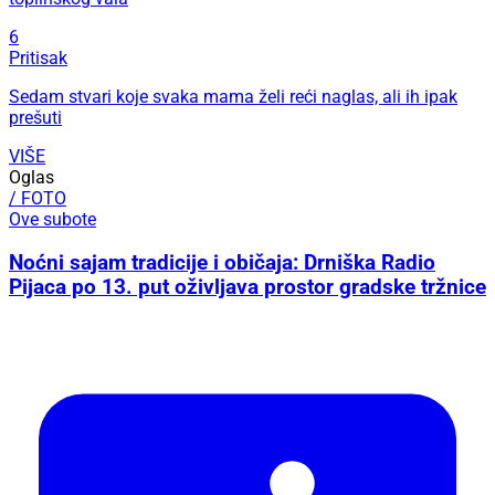
6
Pritisak
Sedam stvari koje svaka mama želi reći naglas, ali ih ipak
prešuti
VIŠE
Oglas
/ FOTO
Ove subote
Noćni sajam tradicije i običaja: Drniška Radio
Pijaca po 13. put oživljava prostor gradske tržnice