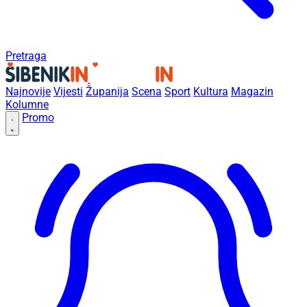
Pretraga
Najnovije
Vijesti
Županija
Scena
Sport
Kultura
Magazin
Kolumne
Promo