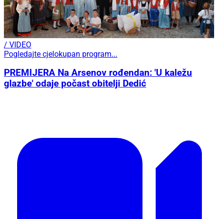
/ VIDEO
Pogledajte cjelokupan program...
PREMIJERA Na Arsenov rođendan: 'U kaležu
glazbe' odaje počast obitelji Dedić