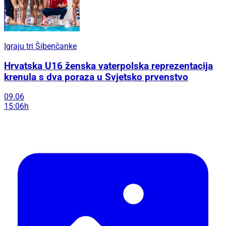
Igraju tri Šibenčanke
Hrvatska U16 ženska vaterpolska reprezentacija
krenula s dva poraza u Svjetsko prvenstvo
09.06
15:06h