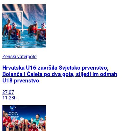
Ženski vaterpolo
Hrvatska U16 završila Svjetsko prvenstvo,
Bolanča i Ćaleta po dva gola, slijedi im odmah
U18 prvenstvo
27.07
11:23h