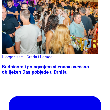
U organizaciji Grada i Udruge...
Budnicom i polaganjem vijenaca svečano
obilježen Dan pobjede u Drnišu