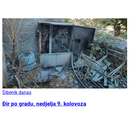
Šibenik danas
Đir po gradu, nedjelja 9. kolovoza