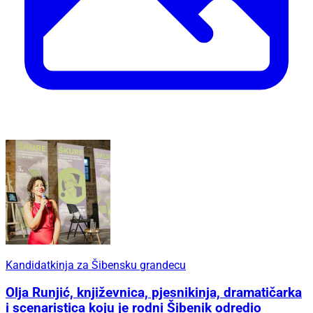
Kandidatkinja za Šibensku grandecu
Olja Runjić, književnica, pjesnikinja, dramatičarka
i scenaristica koju je rodni Šibenik odredio