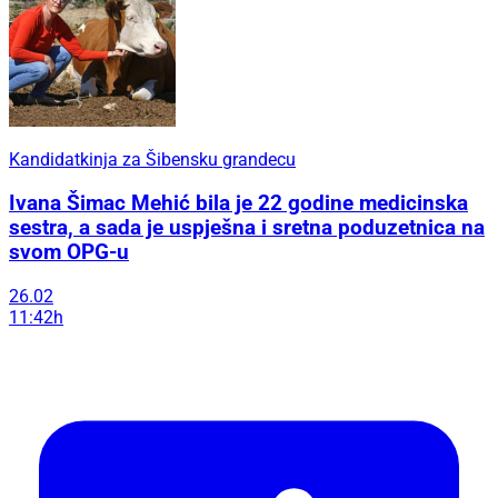
Kandidatkinja za Šibensku grandecu
Ivana Šimac Mehić bila je 22 godine medicinska
sestra, a sada je uspješna i sretna poduzetnica na
svom OPG-u
26.02
11:42h