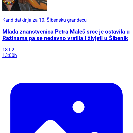
Kandidatkinja za 10. Šibensku grandecu
Mlada znanstvenica Petra Maleš srce je ostavila u
Ražinama pa se nedavno vratila i živjeti u Šibenik
18.02
13:00h