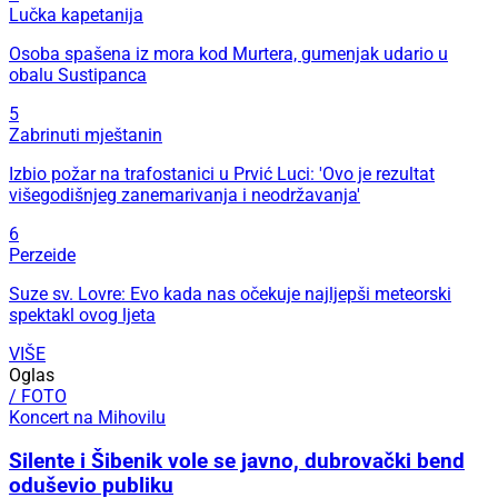
Lučka kapetanija
Osoba spašena iz mora kod Murtera, gumenjak udario u
obalu Sustipanca
5
Zabrinuti mještanin
Izbio požar na trafostanici u Prvić Luci: 'Ovo je rezultat
višegodišnjeg zanemarivanja i neodržavanja'
6
Perzeide
Suze sv. Lovre: Evo kada nas očekuje najljepši meteorski
spektakl ovog ljeta
VIŠE
Oglas
/ FOTO
Koncert na Mihovilu
Silente i Šibenik vole se javno, dubrovački bend
oduševio publiku