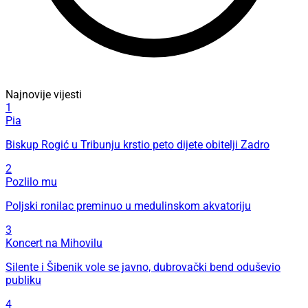
Najnovije vijesti
1
Pia
Biskup Rogić u Tribunju krstio peto dijete obitelji Zadro
2
Pozlilo mu
Poljski ronilac preminuo u medulinskom akvatoriju
3
Koncert na Mihovilu
Silente i Šibenik vole se javno, dubrovački bend oduševio
publiku
4