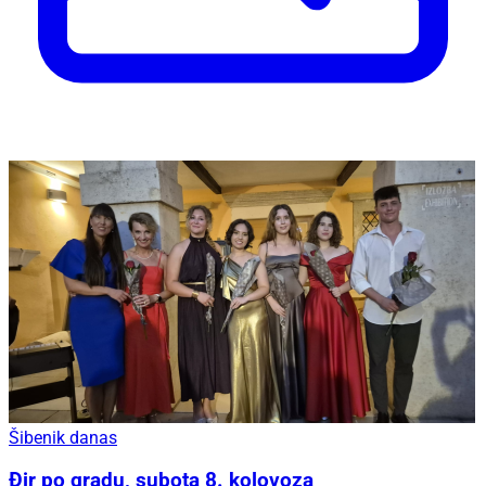
Šibenik danas
Đir po gradu, subota 8. kolovoza