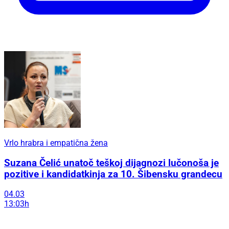
Vrlo hrabra i empatična žena
Suzana Čelić unatoč teškoj dijagnozi lučonoša je
pozitive i kandidatkinja za 10. Šibensku grandecu
04.03
13:03h