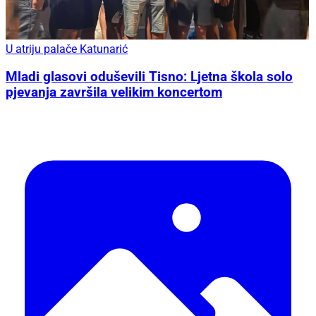
U atriju palače Katunarić
Mladi glasovi oduševili Tisno: Ljetna škola solo
pjevanja završila velikim koncertom