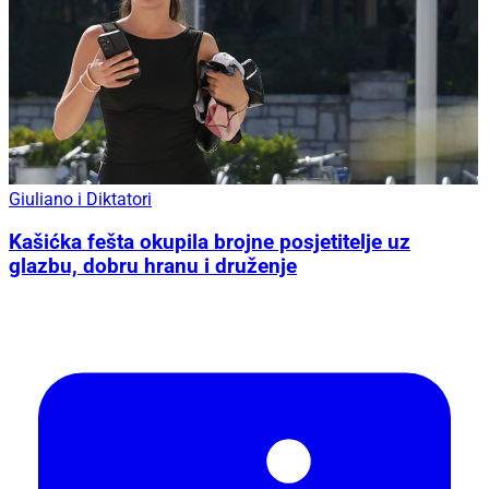
Giuliano i Diktatori
Kašićka fešta okupila brojne posjetitelje uz
glazbu, dobru hranu i druženje