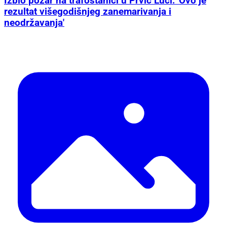
Izbio požar na trafostanici u Prvić Luci: 'Ovo je
rezultat višegodišnjeg zanemarivanja i
neodržavanja'