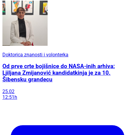
Doktorica znanosti i volonterka
Od prve crte bojišnice do NASA-inih arhiva:
Ljiljana Zmijanović kandidatkinja je za 10.
Šibensku grandecu
25.02
12:51h