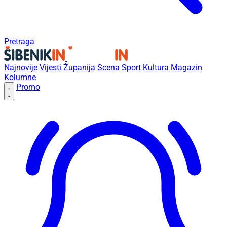
Pretraga
Najnovije
Vijesti
Županija
Scena
Sport
Kultura
Magazin
Kolumne
Promo