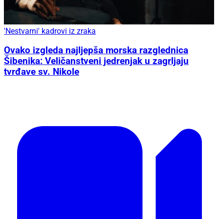
'Nestvarni' kadrovi iz zraka
Ovako izgleda najljepša morska razglednica
Šibenika: Veličanstveni jedrenjak u zagrljaju
tvrđave sv. Nikole