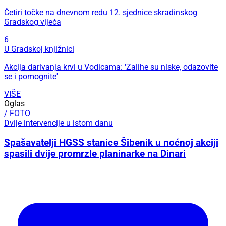
Četiri točke na dnevnom redu 12. sjednice skradinskog
Gradskog vijeća
6
U Gradskoj knjižnici
Akcija darivanja krvi u Vodicama: 'Zalihe su niske, odazovite
se i pomognite'
VIŠE
Oglas
/ FOTO
Dvije intervencije u istom danu
Spašavatelji HGSS stanice Šibenik u noćnoj akciji
spasili dvije promrzle planinarke na Dinari