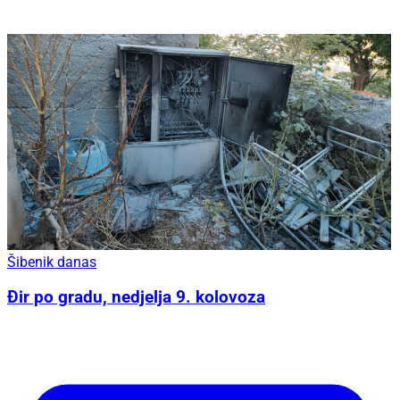
Šibenik danas
Đir po gradu, nedjelja 9. kolovoza