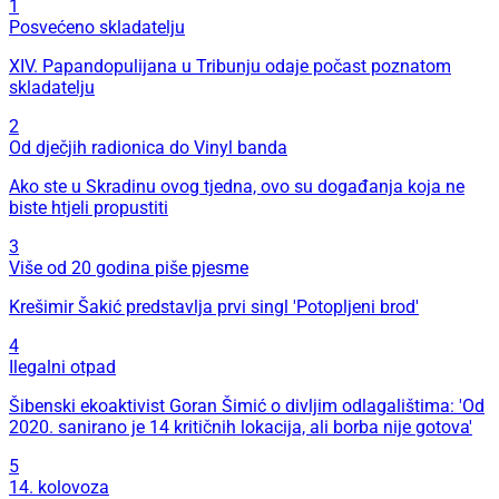
1
Posvećeno skladatelju
XIV. Papandopulijana u Tribunju odaje počast poznatom
skladatelju
2
Od dječjih radionica do Vinyl banda
Ako ste u Skradinu ovog tjedna, ovo su događanja koja ne
biste htjeli propustiti
3
Više od 20 godina piše pjesme
Krešimir Šakić predstavlja prvi singl 'Potopljeni brod'
4
Ilegalni otpad
Šibenski ekoaktivist Goran Šimić o divljim odlagalištima: 'Od
2020. sanirano je 14 kritičnih lokacija, ali borba nije gotova'
5
14. kolovoza