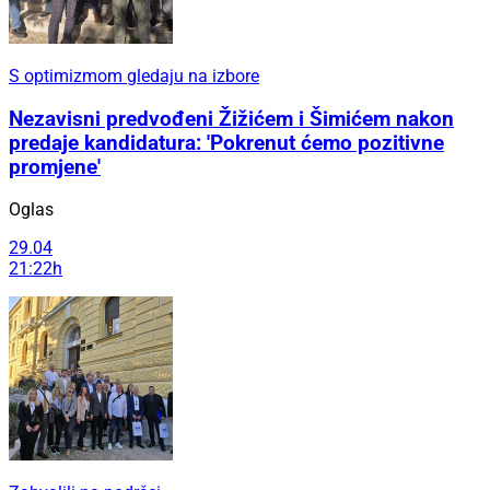
S optimizmom gledaju na izbore
Nezavisni predvođeni Žižićem i Šimićem nakon
predaje kandidatura: 'Pokrenut ćemo pozitivne
promjene'
Oglas
29.04
21:22h