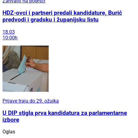
Zahvalili na podršci
HDZ-ovci i partneri predali kandidature, Burić
predvodi i gradsku i županijsku listu
18.03
10:00h
Prijave traju do 29. ožujka
U DIP stigla prva kandidatura za parlamentarne
izbore
Oglas