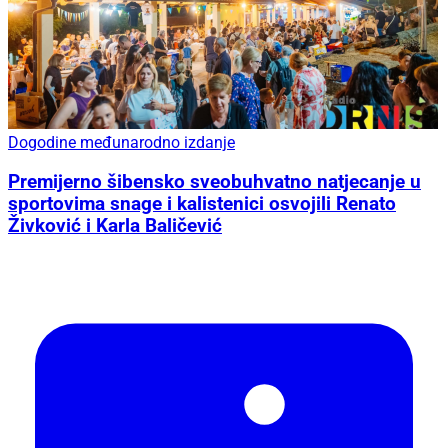
Dogodine međunarodno izdanje
Premijerno šibensko sveobuhvatno natjecanje u
sportovima snage i kalistenici osvojili Renato
Živković i Karla Baličević