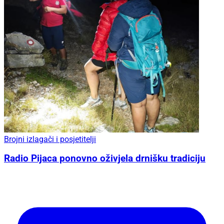
Brojni izlagači i posjetitelji
Radio Pijaca ponovno oživjela drnišku tradiciju