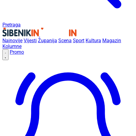
Pretraga
Najnovije
Vijesti
Županija
Scena
Sport
Kultura
Magazin
Kolumne
Promo