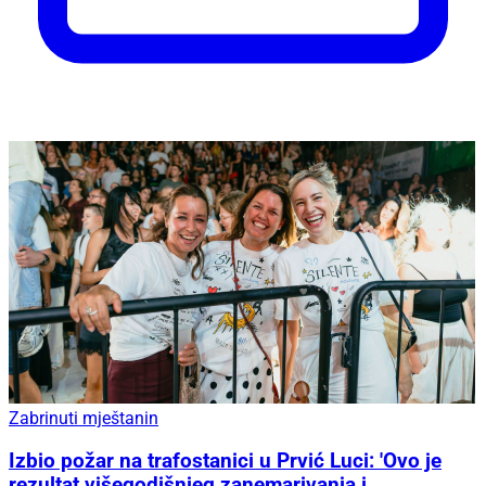
Zabrinuti mještanin
Izbio požar na trafostanici u Prvić Luci: 'Ovo je
rezultat višegodišnjeg zanemarivanja i