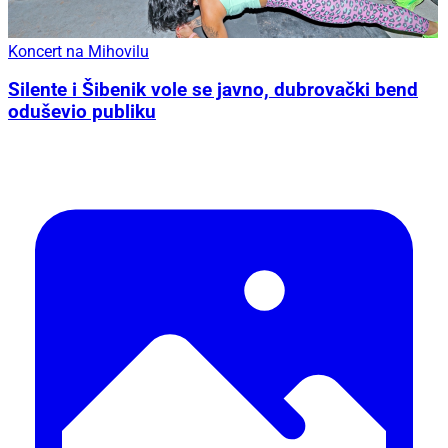
Koncert na Mihovilu
Silente i Šibenik vole se javno, dubrovački bend
oduševio publiku