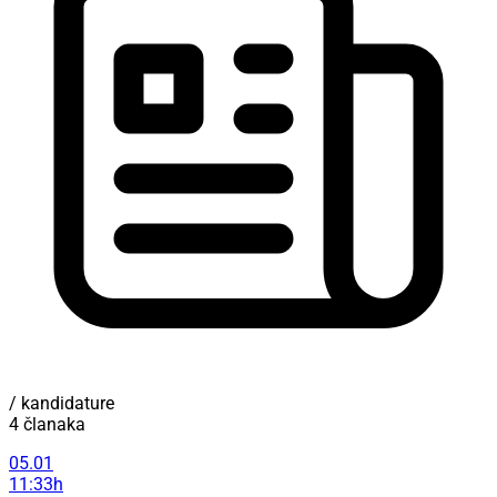
/ kandidature
4 članaka
05.01
11:33h