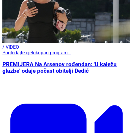
/ VIDEO
Pogledajte cjelokupan program...
PREMIJERA Na Arsenov rođendan: 'U kaležu
glazbe' odaje počast obitelji Dedić