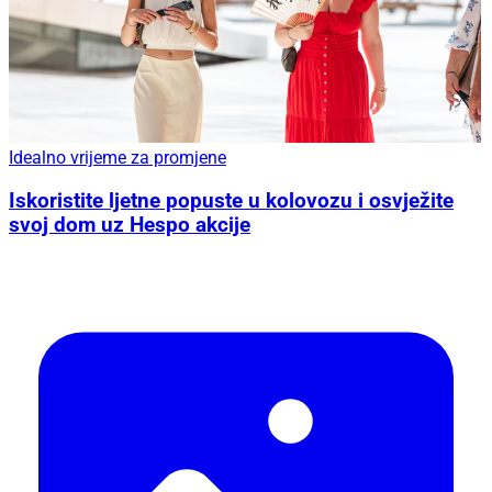
Idealno vrijeme za promjene
Iskoristite ljetne popuste u kolovozu i osvježite
svoj dom uz Hespo akcije