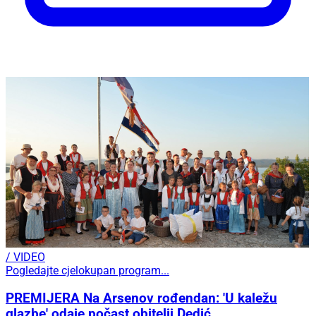
/ VIDEO
Pogledajte cjelokupan program...
PREMIJERA Na Arsenov rođendan: 'U kaležu
glazbe' odaje počast obitelji Dedić