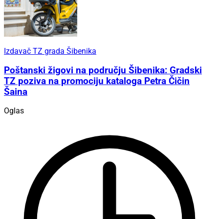
Izdavač TZ grada Šibenika
Poštanski žigovi na području Šibenika: Gradski
TZ poziva na promociju kataloga Petra Čičin
Šaina
Oglas