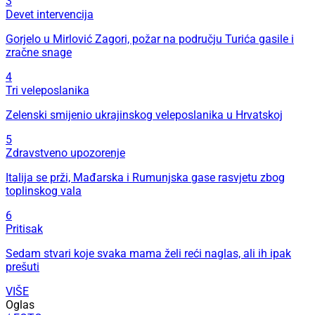
3
Devet intervencija
Gorjelo u Mirlović Zagori, požar na području Turića gasile i
zračne snage
4
Tri veleposlanika
Zelenski smijenio ukrajinskog veleposlanika u Hrvatskoj
5
Zdravstveno upozorenje
Italija se prži, Mađarska i Rumunjska gase rasvjetu zbog
toplinskog vala
6
Pritisak
Sedam stvari koje svaka mama želi reći naglas, ali ih ipak
prešuti
VIŠE
Oglas