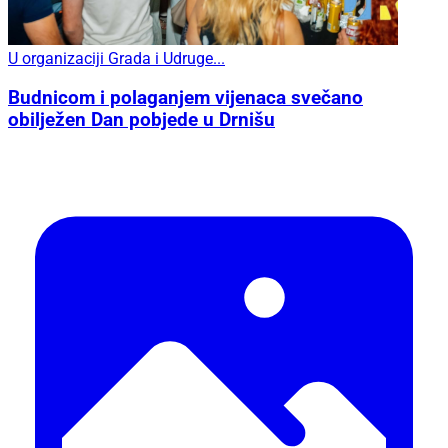
U organizaciji Grada i Udruge...
Budnicom i polaganjem vijenaca svečano
obilježen Dan pobjede u Drnišu