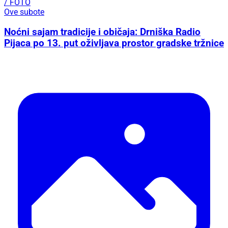
/ FOTO
Ove subote
Noćni sajam tradicije i običaja: Drniška Radio
Pijaca po 13. put oživljava prostor gradske tržnice