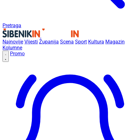
Pretraga
Najnovije
Vijesti
Županija
Scena
Sport
Kultura
Magazin
Kolumne
Promo