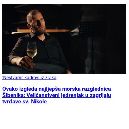
'Nestvarni' kadrovi iz zraka
Ovako izgleda najljepša morska razglednica
Šibenika: Veličanstveni jedrenjak u zagrljaju
tvrđave sv. Nikole