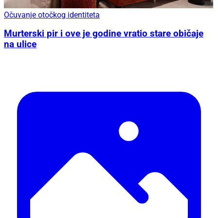
Očuvanje otočkog identiteta
Murterski pir i ove je godine vratio stare običaje
na ulice