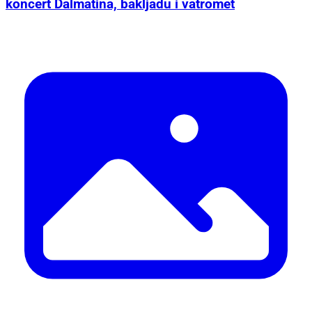
koncert Dalmatina, bakljadu i vatromet