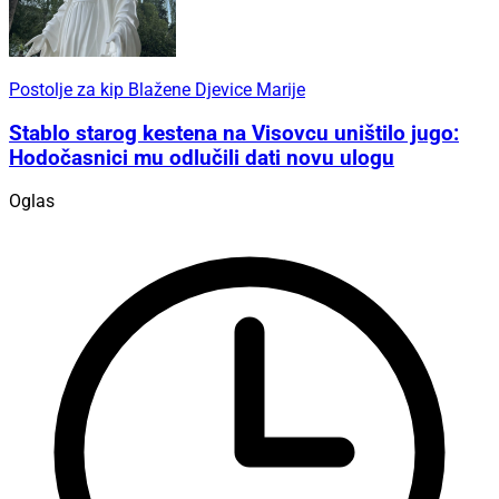
Postolje za kip Blažene Djevice Marije
Stablo starog kestena na Visovcu uništilo jugo:
Hodočasnici mu odlučili dati novu ulogu
Oglas