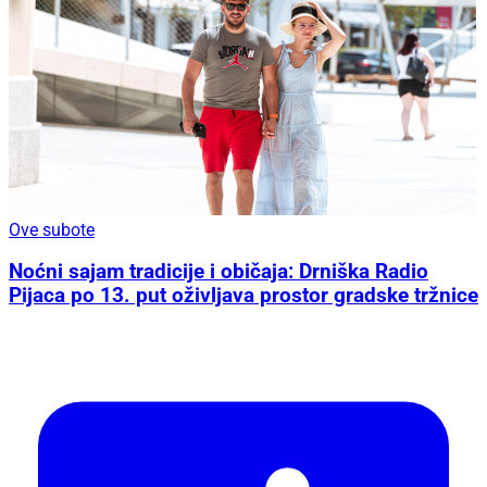
Ove subote
Noćni sajam tradicije i običaja: Drniška Radio
Pijaca po 13. put oživljava prostor gradske tržnice