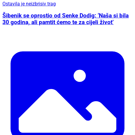
Ostavila je neizbrisiv trag
Šibenik se oprostio od Senke Dodig: ‘Naša si bila
30 godina, ali pamtit ćemo te za cijeli život’