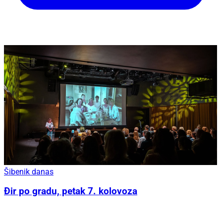
Šibenik danas
Đir po gradu, petak 7. kolovoza