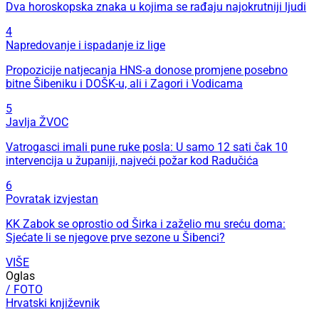
Dva horoskopska znaka u kojima se rađaju najokrutniji ljudi
4
Napredovanje i ispadanje iz lige
Propozicije natjecanja HNS-a donose promjene posebno
bitne Šibeniku i DOŠK-u, ali i Zagori i Vodicama
5
Javlja ŽVOC
Vatrogasci imali pune ruke posla: U samo 12 sati čak 10
intervencija u županiji, najveći požar kod Radučića
6
Povratak izvjestan
KK Zabok se oprostio od Širka i zaželio mu sreću doma:
Sjećate li se njegove prve sezone u Šibenci?
VIŠE
Oglas
/ FOTO
Hrvatski književnik