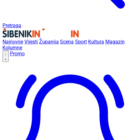
Pretraga
Najnovije
Vijesti
Županija
Scena
Sport
Kultura
Magazin
Kolumne
Promo