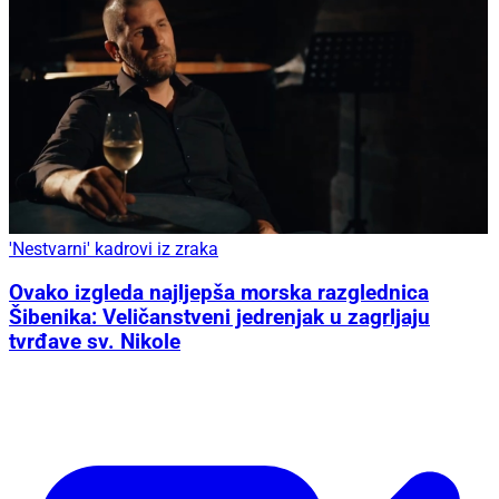
'Nestvarni' kadrovi iz zraka
Ovako izgleda najljepša morska razglednica
Šibenika: Veličanstveni jedrenjak u zagrljaju
tvrđave sv. Nikole