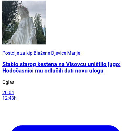
Postolje za kip Blažene Djevice Marije
Stablo starog kestena na Visovcu uništilo jugo:
Hodočasnici mu odlučili dati novu ulogu
Oglas
20.04
12:43h