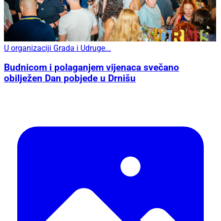
U organizaciji Grada i Udruge...
Budnicom i polaganjem vijenaca svečano
obilježen Dan pobjede u Drnišu