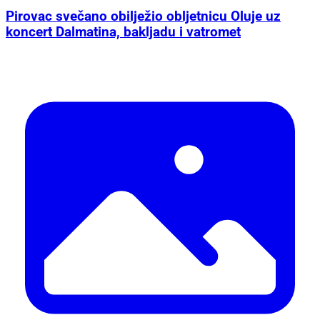
Pirovac svečano obilježio obljetnicu Oluje uz
koncert Dalmatina, bakljadu i vatromet