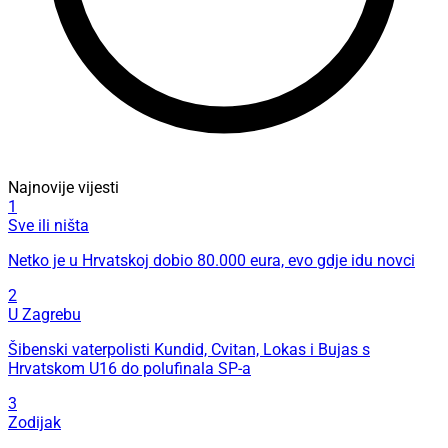
Najnovije vijesti
1
Sve ili ništa
Netko je u Hrvatskoj dobio 80.000 eura, evo gdje idu novci
2
U Zagrebu
Šibenski vaterpolisti Kundid, Cvitan, Lokas i Bujas s
Hrvatskom U16 do polufinala SP-a
3
Zodijak