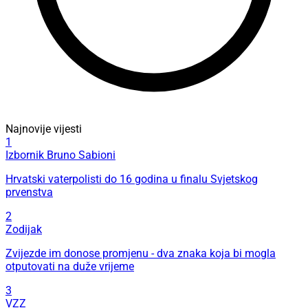
Najnovije vijesti
1
Izbornik Bruno Sabioni
Hrvatski vaterpolisti do 16 godina u finalu Svjetskog
prvenstva
2
Zodijak
Zvijezde im donose promjenu - dva znaka koja bi mogla
otputovati na duže vrijeme
3
VZZ