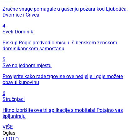
Zračne snage pomagale u gašenju požara kod Ljubotića,
Dvornice i Crivca
4
Sveti Dominik
Biskup Rogić predvodio misu u šibenskom ženskom
dominikanskom samostanu
5
Sve na jednom mjestu
Provjerite kako rade trgovine ove nedjelje i gdje možete
obaviti kupovinu
6
Stručnjaci
Hitno izbrišite ove tri aplikacije s mobitela! Potajno vas
špijuniraju
VIŠE
Oglas
/ FOTO