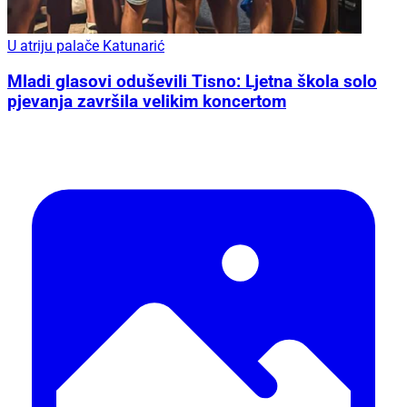
U atriju palače Katunarić
Mladi glasovi oduševili Tisno: Ljetna škola solo
pjevanja završila velikim koncertom