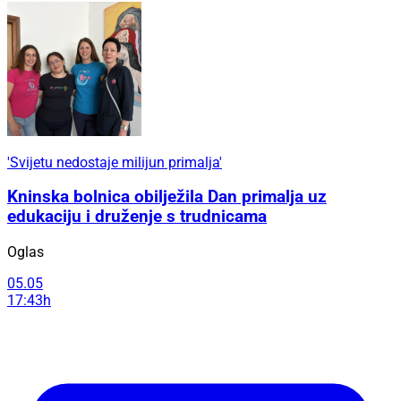
'Svijetu nedostaje milijun primalja'
Kninska bolnica obilježila Dan primalja uz
edukaciju i druženje s trudnicama
Oglas
05.05
17:43h