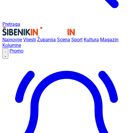
Pretraga
Najnovije
Vijesti
Županija
Scena
Sport
Kultura
Magazin
Kolumne
Promo