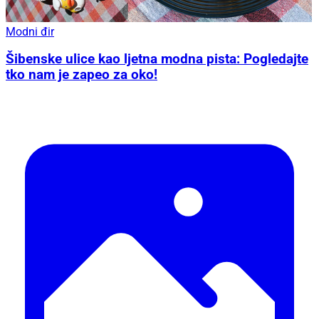
Modni đir
Šibenske ulice kao ljetna modna pista: Pogledajte
tko nam je zapeo za oko!