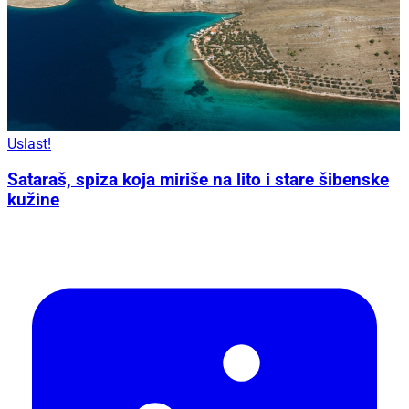
Uslast!
Sataraš, spiza koja miriše na lito i stare šibenske
kužine