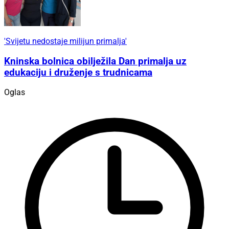
'Svijetu nedostaje milijun primalja'
Kninska bolnica obilježila Dan primalja uz
edukaciju i druženje s trudnicama
Oglas