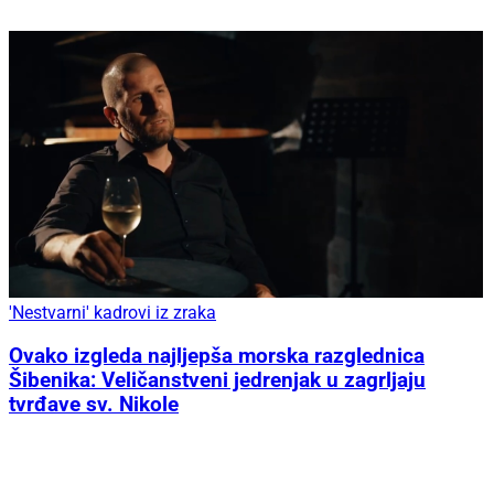
'Nestvarni' kadrovi iz zraka
Ovako izgleda najljepša morska razglednica
Šibenika: Veličanstveni jedrenjak u zagrljaju
tvrđave sv. Nikole