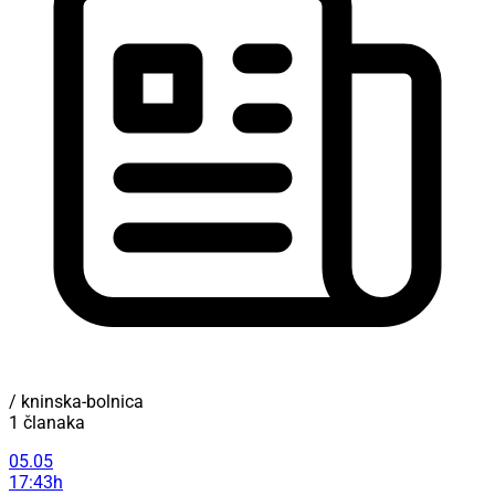
/ kninska-bolnica
1 članaka
05.05
17:43h