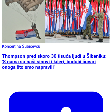
Koncert na Šubićevcu
Thompson pred skoro 30 tisuća ljudi u Šibeniku:
'S nama su naši sinovi i kćeri, budući čuvari
onoga što smo napravili'