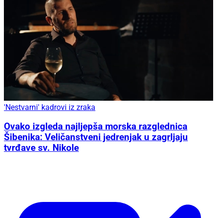
'Nestvarni' kadrovi iz zraka
Ovako izgleda najljepša morska razglednica
Šibenika: Veličanstveni jedrenjak u zagrljaju
tvrđave sv. Nikole