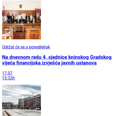
Održat će se u ponedjeljak
Na dnevnom redu 4. sjednice kninskog Gradskog
vijeća financijska izvješća javnih ustanova
17.07
15:32h