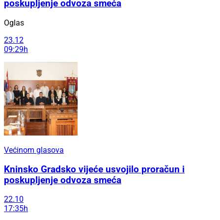
poskupljenje odvoza smeća
Oglas
23.12
09:29h
Većinom glasova
Kninsko Gradsko vijeće usvojilo proračun i
poskupljenje odvoza smeća
22.10
17:35h