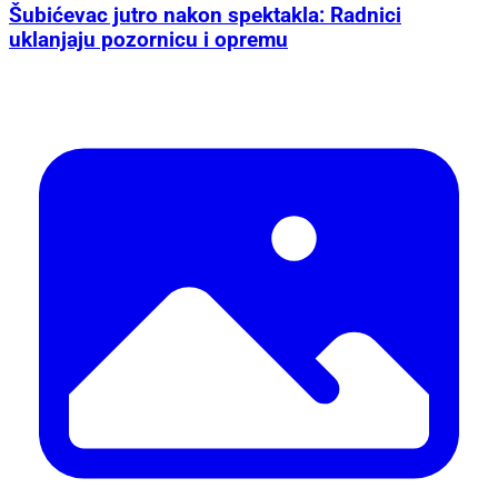
Šubićevac jutro nakon spektakla: Radnici
uklanjaju pozornicu i opremu