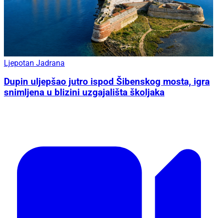
Ljepotan Jadrana
Dupin uljepšao jutro ispod Šibenskog mosta, igra
snimljena u blizini uzgajališta školjaka