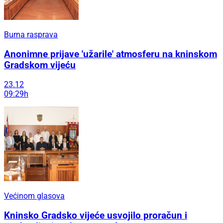
Burna rasprava
Anonimne prijave 'užarile' atmosferu na kninskom
Gradskom vijeću
23.12
09:29h
Većinom glasova
Kninsko Gradsko vijeće usvojilo proračun i