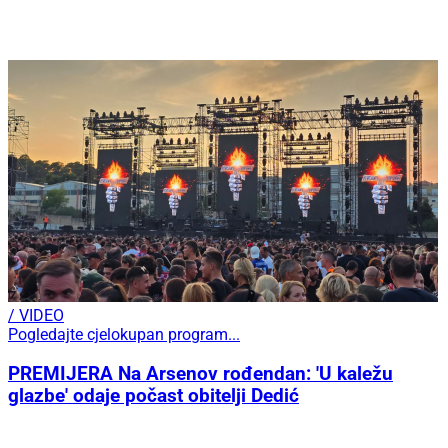
/ VIDEO
Pogledajte cjelokupan program...
PREMIJERA Na Arsenov rođendan: 'U kaležu
glazbe' odaje počast obitelji Dedić