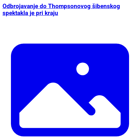
Odbrojavanje do Thompsonovog šibenskog
spektakla je pri kraju