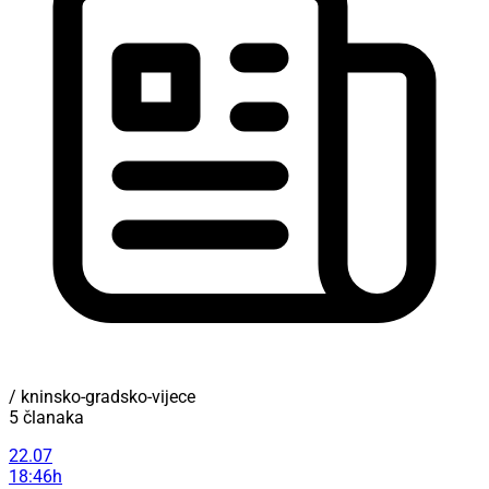
/ kninsko-gradsko-vijece
5 članaka
22.07
18:46h