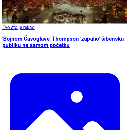
Evo što je rekao
'Bojnom Čavoglave' Thompson 'zapalio' šibensku
publiku na samom početku