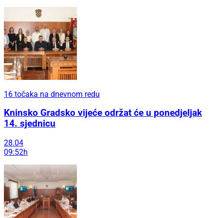
16 točaka na dnevnom redu
Kninsko Gradsko vijeće održat će u ponedjeljak
14. sjednicu
28.04
09:52h