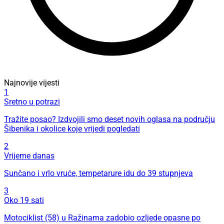
Najnovije vijesti
1
Sretno u potrazi
Tražite posao? Izdvojili smo deset novih oglasa na području
Šibenika i okolice koje vrijedi pogledati
2
Vrijeme danas
Sunčano i vrlo vruće, tempetarure idu do 39 stupnjeva
3
Oko 19 sati
Motociklist (58) u Ražinama zadobio ozljede opasne po