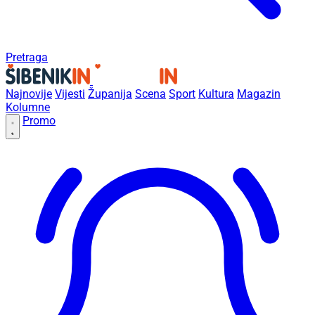
Pretraga
Najnovije
Vijesti
Županija
Scena
Sport
Kultura
Magazin
Kolumne
Promo