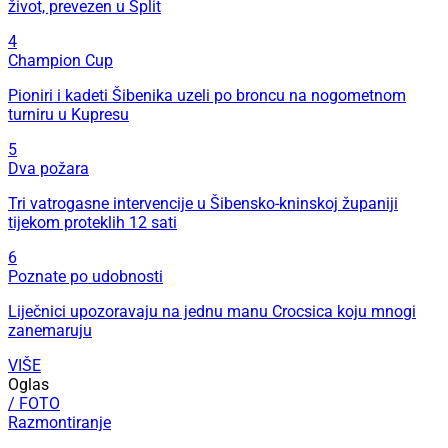
život, prevezen u Split
4
Champion Cup
Pioniri i kadeti Šibenika uzeli po broncu na nogometnom
turniru u Kupresu
5
Dva požara
Tri vatrogasne intervencije u Šibensko-kninskoj županiji
tijekom proteklih 12 sati
6
Poznate po udobnosti
Liječnici upozoravaju na jednu manu Crocsica koju mnogi
zanemaruju
VIŠE
Oglas
/ FOTO
Razmontiranje