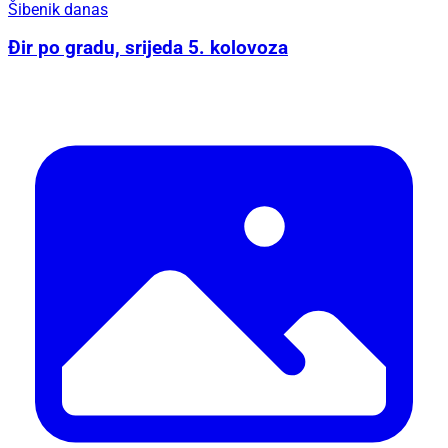
Šibenik danas
Đir po gradu, srijeda 5. kolovoza