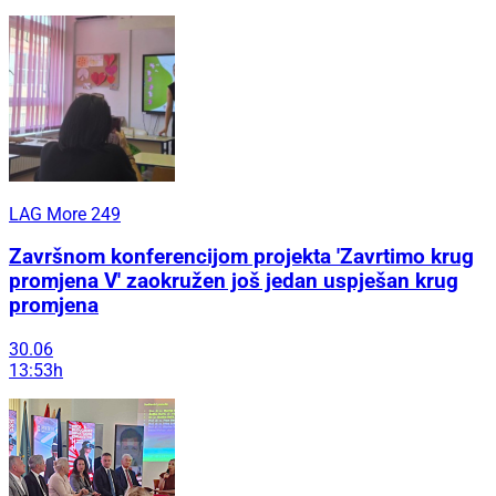
LAG More 249
Završnom konferencijom projekta 'Zavrtimo krug
promjena V' zaokružen još jedan uspješan krug
promjena
30.06
13:53h