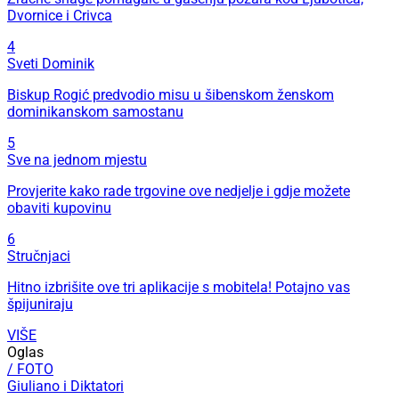
Dvornice i Crivca
4
Sveti Dominik
Biskup Rogić predvodio misu u šibenskom ženskom
dominikanskom samostanu
5
Sve na jednom mjestu
Provjerite kako rade trgovine ove nedjelje i gdje možete
obaviti kupovinu
6
Stručnjaci
Hitno izbrišite ove tri aplikacije s mobitela! Potajno vas
špijuniraju
VIŠE
Oglas
/ FOTO
Giuliano i Diktatori