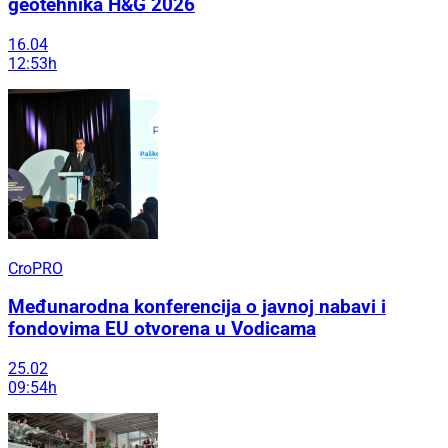
geotehnika H&G 2026
16.04
12:53h
CroPRO
Međunarodna konferencija o javnoj nabavi i
fondovima EU otvorena u Vodicama
25.02
09:54h