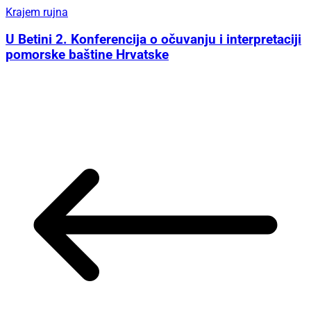
Krajem rujna
U Betini 2. Konferencija o očuvanju i interpretaciji
pomorske baštine Hrvatske