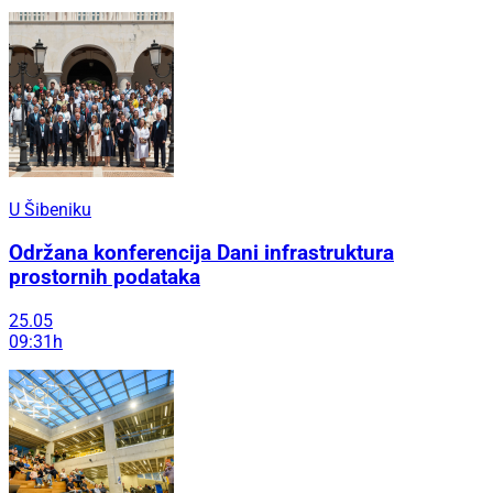
U Šibeniku
Održana konferencija Dani infrastruktura
prostornih podataka
25.05
09:31h