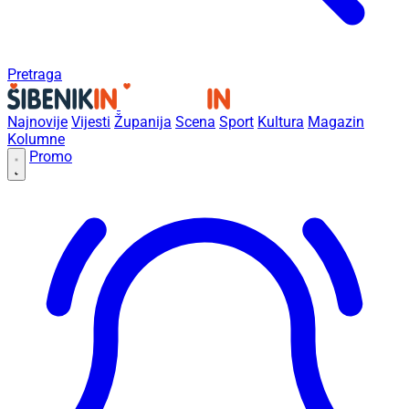
Pretraga
Najnovije
Vijesti
Županija
Scena
Sport
Kultura
Magazin
Kolumne
Promo