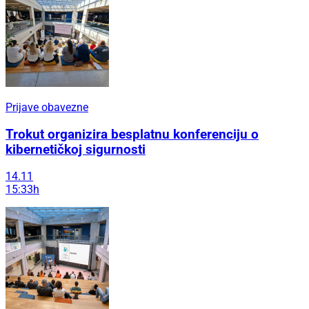
Prijave obavezne
Trokut organizira besplatnu konferenciju o
kibernetičkoj sigurnosti
14.11
15:33h