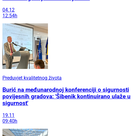
04.12
12:54h
Preduvjet kvalitetnog života
Burić na međunarodnoj konferenciji o sigurnosti
povijesnih gradova: 'Šibenik kontinuirano ulaže u
sigurnost'
19.11
09:40h