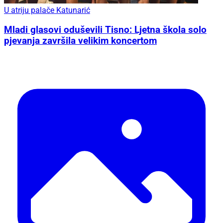
U atriju palače Katunarić
Mladi glasovi oduševili Tisno: Ljetna škola solo
pjevanja završila velikim koncertom