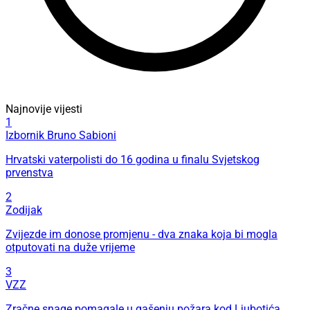
Najnovije vijesti
1
Izbornik Bruno Sabioni
Hrvatski vaterpolisti do 16 godina u finalu Svjetskog
prvenstva
2
Zodijak
Zvijezde im donose promjenu - dva znaka koja bi mogla
otputovati na duže vrijeme
3
VZZ
Zračne snage pomagale u gašenju požara kod Ljubotića,