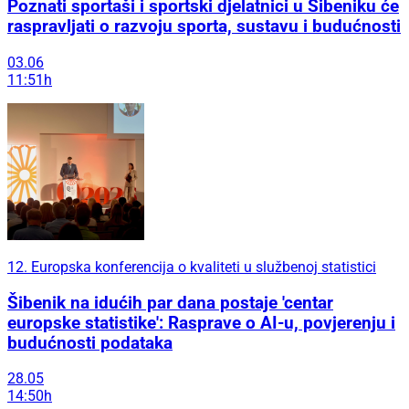
Poznati sportaši i sportski djelatnici u Šibeniku će
raspravljati o razvoju sporta, sustavu i budućnosti
03.06
11:51h
12. Europska konferencija o kvaliteti u službenoj statistici
Šibenik na idućih par dana postaje 'centar
europske statistike': Rasprave o AI-u, povjerenju i
budućnosti podataka
28.05
14:50h