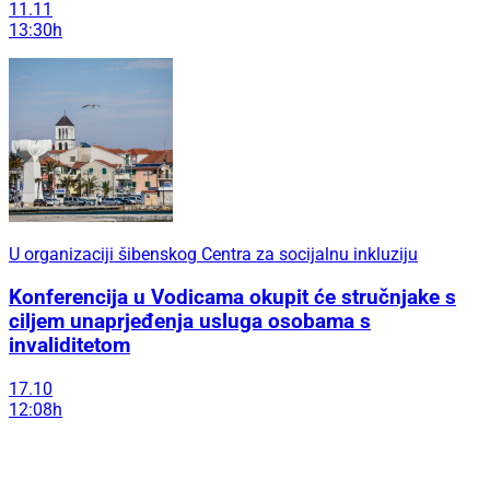
11.11
13:30h
U organizaciji šibenskog Centra za socijalnu inkluziju
Konferencija u Vodicama okupit će stručnjake s
ciljem unaprjeđenja usluga osobama s
invaliditetom
17.10
12:08h