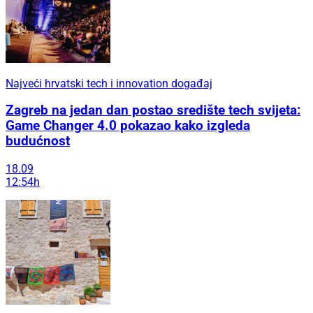
Najveći hrvatski tech i innovation događaj
Zagreb na jedan dan postao središte tech svijeta:
Game Changer 4.0 pokazao kako izgleda
budućnost
18.09
12:54h