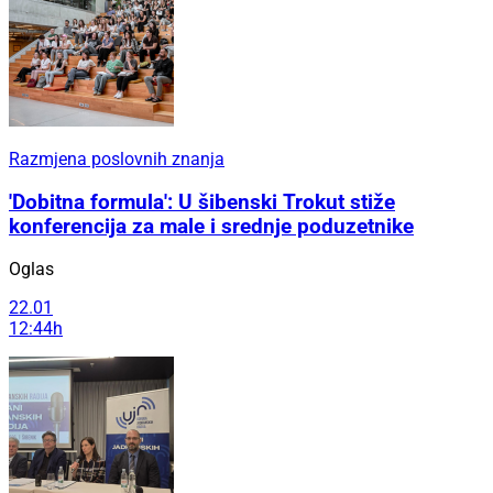
Razmjena poslovnih znanja
'Dobitna formula': U šibenski Trokut stiže
konferencija za male i srednje poduzetnike
Oglas
22.01
12:44h