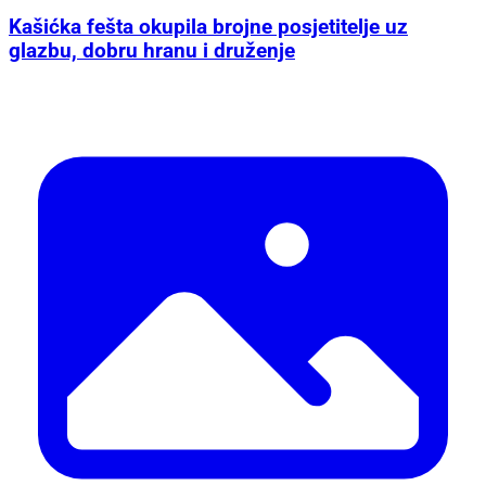
Kašićka fešta okupila brojne posjetitelje uz
glazbu, dobru hranu i druženje