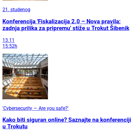
21. studenog
Konferencija 'Fiskalizacija 2.0 – Nova pravila:
zadnja prilika za pripremu' stiže u Trokut Šibenik
13.11
15:52h
'Cybersecurity — Are you safe?'
Kako biti siguran online? Saznajte na konferenciji
u Trokutu