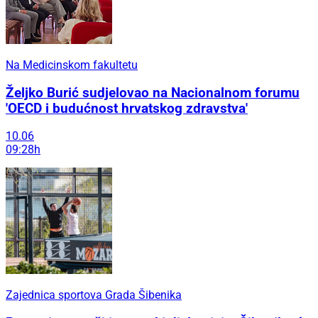
Na Medicinskom fakultetu
Željko Burić sudjelovao na Nacionalnom forumu
'OECD i budućnost hrvatskog zdravstva'
10.06
09:28h
Zajednica sportova Grada Šibenika