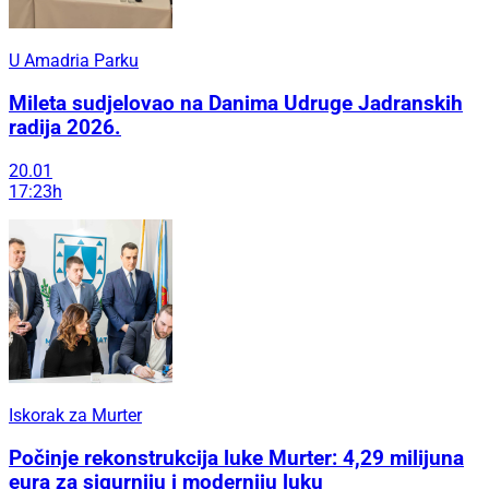
U Amadria Parku
Mileta sudjelovao na Danima Udruge Jadranskih
radija 2026.
20.01
17:23h
Iskorak za Murter
Počinje rekonstrukcija luke Murter: 4,29 milijuna
eura za sigurniju i moderniju luku