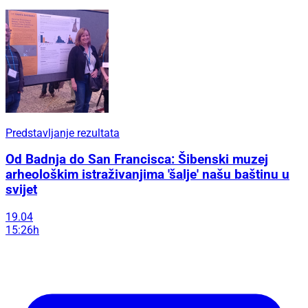
Predstavljanje rezultata
Od Badnja do San Francisca: Šibenski muzej
arheološkim istraživanjima 'šalje' našu baštinu u
svijet
19.04
15:26h