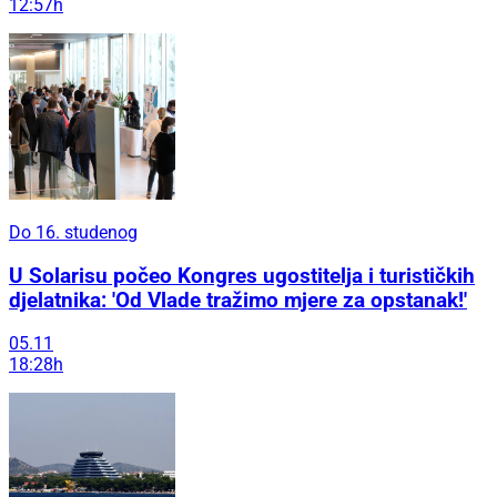
12:57h
Do 16. studenog
U Solarisu počeo Kongres ugostitelja i turističkih
djelatnika: 'Od Vlade tražimo mjere za opstanak!'
05.11
18:28h