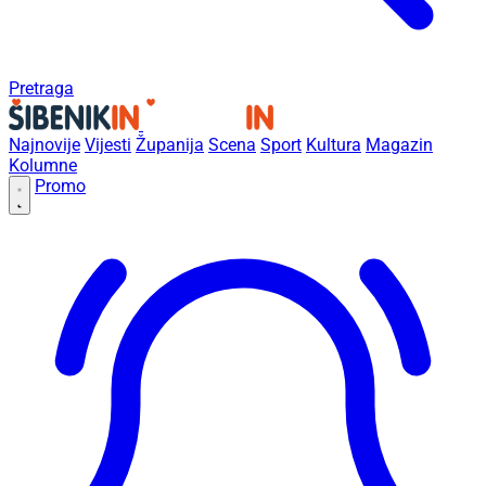
Pretraga
Najnovije
Vijesti
Županija
Scena
Sport
Kultura
Magazin
Kolumne
Promo