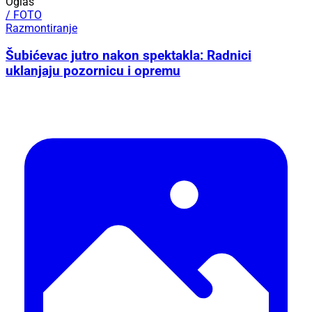
Oglas
/ FOTO
Razmontiranje
Šubićevac jutro nakon spektakla: Radnici
uklanjaju pozornicu i opremu