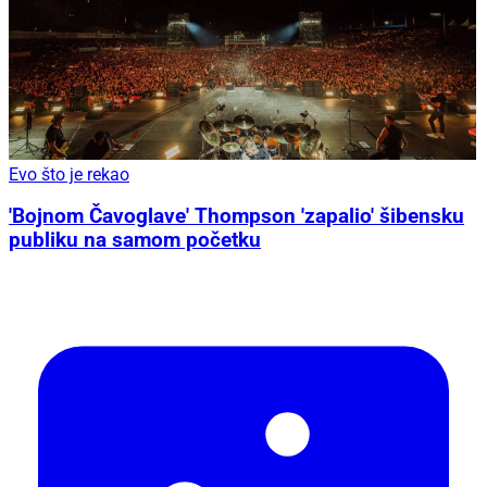
Evo što je rekao
'Bojnom Čavoglave' Thompson 'zapalio' šibensku
publiku na samom početku