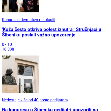
Kongres o dermatovenerologiji
'Koža često otkriva bolest iznutra': Stručnjaci u
Šibeniku poslali važno upozorenje
07.10
18:03h
Nedostaje više od 40 posto pedijatara
Na kongresu u Šibeniku pedijatri upozorili na