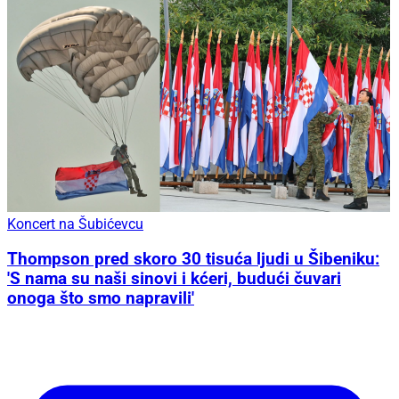
Koncert na Šubićevcu
Thompson pred skoro 30 tisuća ljudi u Šibeniku:
'S nama su naši sinovi i kćeri, budući čuvari
onoga što smo napravili'