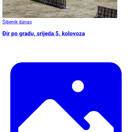
Šibenik danas
Đir po gradu, srijeda 5. kolovoza