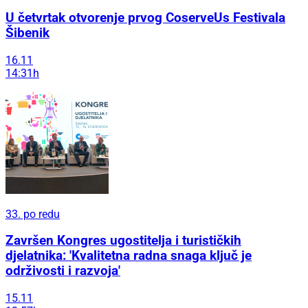
U četvrtak otvorenje prvog CoserveUs Festivala
Šibenik
16.11
14:31h
33. po redu
Završen Kongres ugostitelja i turističkih
djelatnika: 'Kvalitetna radna snaga ključ je
održivosti i razvoja'
15.11