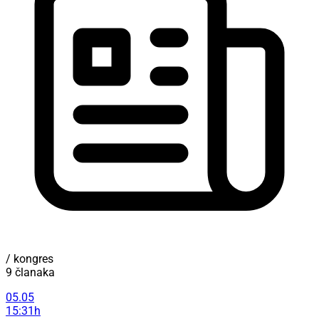
/ kongres
9 članaka
05.05
15:31h