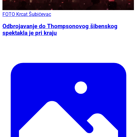
FOTO Krcat Šubićevac
Odbrojavanje do Thompsonovog šibenskog
spektakla je pri kraju