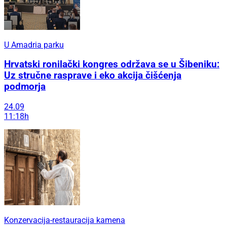
U Amadria parku
Hrvatski ronilački kongres održava se u Šibeniku:
Uz stručne rasprave i eko akcija čišćenja
podmorja
24.09
11:18h
Konzervacija-restauracija kamena