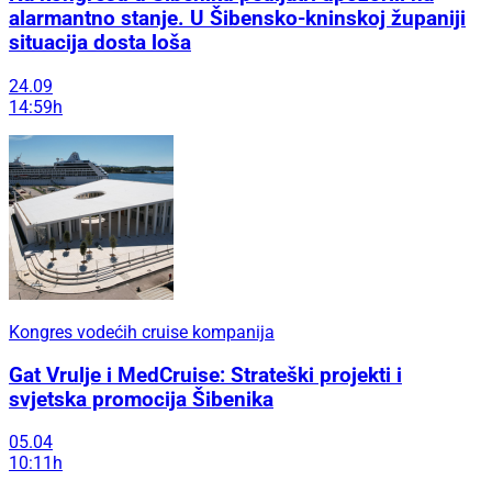
alarmantno stanje. U Šibensko-kninskoj županiji
situacija dosta loša
24.09
14:59h
Kongres vodećih cruise kompanija
Gat Vrulje i MedCruise: Strateški projekti i
svjetska promocija Šibenika
05.04
10:11h