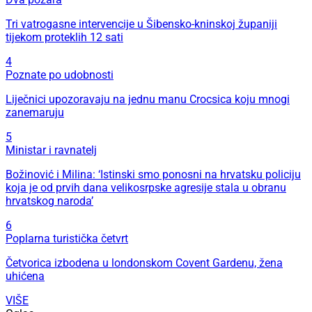
Tri vatrogasne intervencije u Šibensko-kninskoj županiji
tijekom proteklih 12 sati
4
Poznate po udobnosti
Liječnici upozoravaju na jednu manu Crocsica koju mnogi
zanemaruju
5
Ministar i ravnatelj
Božinović i Milina: ‘Istinski smo ponosni na hrvatsku policiju
koja je od prvih dana velikosrpske agresije stala u obranu
hrvatskog naroda’
6
Poplarna turistička četvrt
Četvorica izbodena u londonskom Covent Gardenu, žena
uhićena
VIŠE