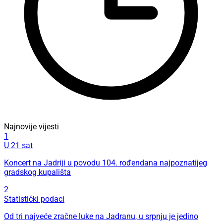
Najnovije vijesti
1
U 21 sat
Koncert na Jadriji u povodu 104. rođendana najpoznatijeg
gradskog kupališta
2
Statistički podaci
Od tri najveće zračne luke na Jadranu, u srpnju je jedino