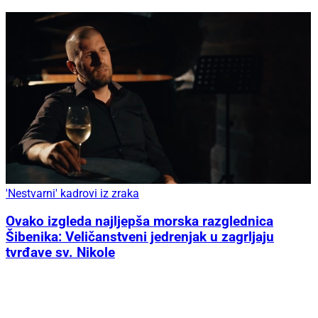
'Nestvarni' kadrovi iz zraka
Ovako izgleda najljepša morska razglednica
Šibenika: Veličanstveni jedrenjak u zagrljaju
tvrđave sv. Nikole