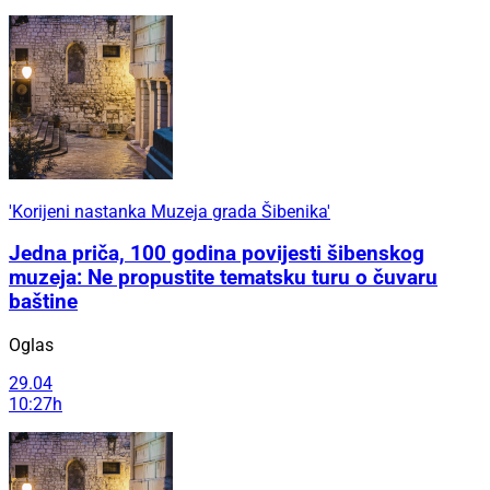
'Korijeni nastanka Muzeja grada Šibenika'
Jedna priča, 100 godina povijesti šibenskog
muzeja: Ne propustite tematsku turu o čuvaru
baštine
Oglas
29.04
10:27h