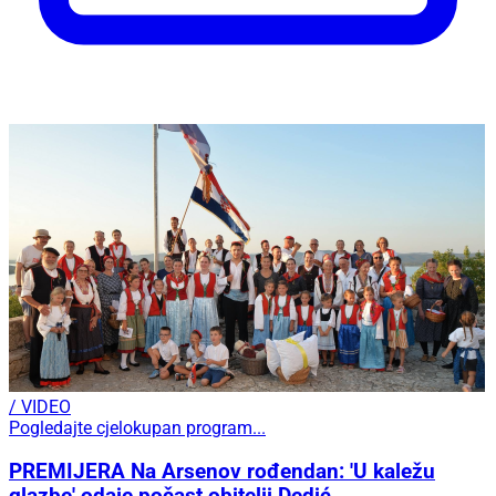
/ VIDEO
Pogledajte cjelokupan program...
PREMIJERA Na Arsenov rođendan: 'U kaležu
glazbe' odaje počast obitelji Dedić