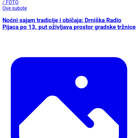
/ FOTO
Ove subote
Noćni sajam tradicije i običaja: Drniška Radio
Pijaca po 13. put oživljava prostor gradske tržnice