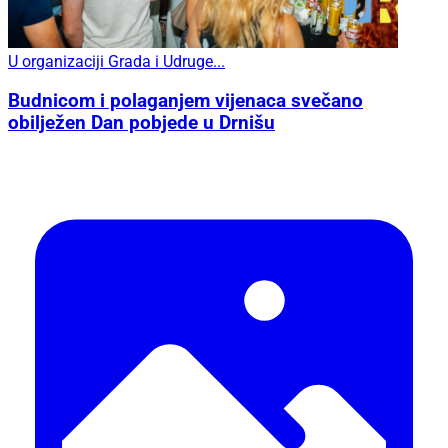
U organizaciji Grada i Udruge...
Budnicom i polaganjem vijenaca svečano
obilježen Dan pobjede u Drnišu