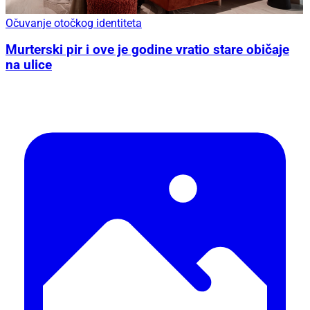
Očuvanje otočkog identiteta
Murterski pir i ove je godine vratio stare običaje
na ulice