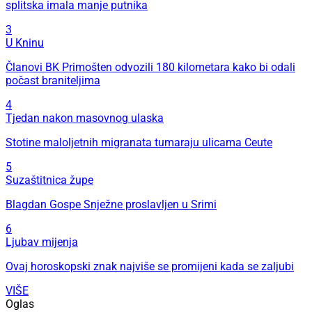
splitska imala manje putnika
3
U Kninu
Članovi BK Primošten odvozili 180 kilometara kako bi odali
počast braniteljima
4
Tjedan nakon masovnog ulaska
Stotine maloljetnih migranata tumaraju ulicama Ceute
5
Suzaštitnica župe
Blagdan Gospe Snježne proslavljen u Srimi
6
Ljubav mijenja
Ovaj horoskopski znak najviše se promijeni kada se zaljubi
VIŠE
Oglas