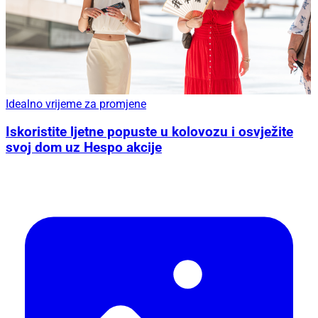
Idealno vrijeme za promjene
Iskoristite ljetne popuste u kolovozu i osvježite
svoj dom uz Hespo akcije