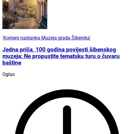
'Korijeni nastanka Muzeja grada Šibenika'
Jedna priča, 100 godina povijesti šibenskog
muzeja: Ne propustite tematsku turu o čuvaru
baštine
Oglas