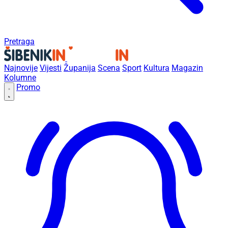
Pretraga
Najnovije
Vijesti
Županija
Scena
Sport
Kultura
Magazin
Kolumne
Promo