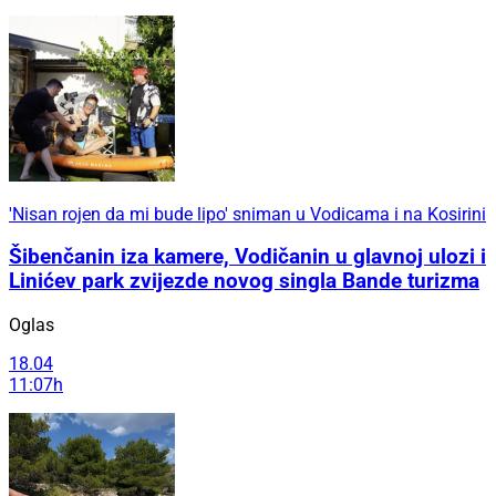
'Nisan rojen da mi bude lipo' sniman u Vodicama i na Kosirini
Šibenčanin iza kamere, Vodičanin u glavnoj ulozi i
Linićev park zvijezde novog singla Bande turizma
Oglas
18.04
11:07h