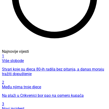
Najnovije vijesti
1
Više slobode
Stvari koje su djeca 80-ih radila bez pitanja, a danas moraju
tražiti dopuštenje
2
Među njima troje djece
Na plaži u Crikvenici bor pao na osmero kupača
3
Novi incident