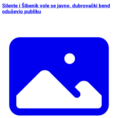
Silente i Šibenik vole se javno, dubrovački bend
oduševio publiku