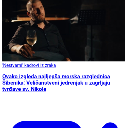
'Nestvarni' kadrovi iz zraka
Ovako izgleda najljepša morska razglednica
Šibenika: Veličanstveni jedrenjak u zagrljaju
tvrđave sv. Nikole