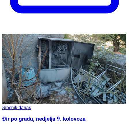
Šibenik danas
Đir po gradu, nedjelja 9. kolovoza