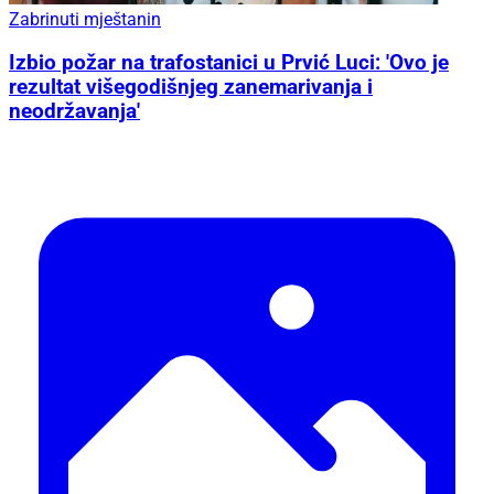
Zabrinuti mještanin
Izbio požar na trafostanici u Prvić Luci: 'Ovo je
rezultat višegodišnjeg zanemarivanja i
neodržavanja'