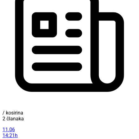
/ kosirina
2 članaka
11.06
14:21h