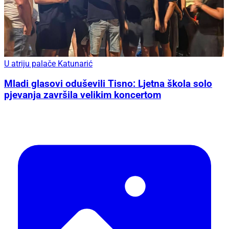
U atriju palače Katunarić
Mladi glasovi oduševili Tisno: Ljetna škola solo
pjevanja završila velikim koncertom