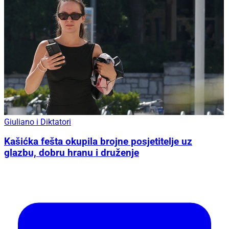
Giuliano i Diktatori
Kašićka fešta okupila brojne posjetitelje uz
glazbu, dobru hranu i druženje