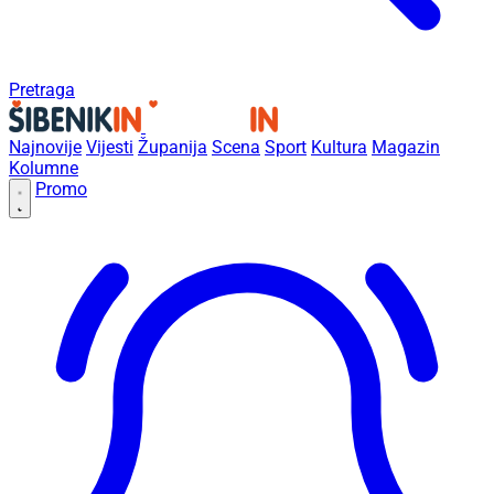
Pretraga
Najnovije
Vijesti
Županija
Scena
Sport
Kultura
Magazin
Kolumne
Promo