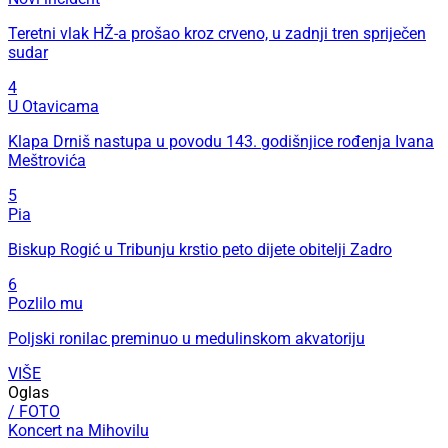
Teretni vlak HŽ-a prošao kroz crveno, u zadnji tren spriječen
sudar
4
U Otavicama
Klapa Drniš nastupa u povodu 143. godišnjice rođenja Ivana
Meštrovića
5
Pia
Biskup Rogić u Tribunju krstio peto dijete obitelji Zadro
6
Pozlilo mu
Poljski ronilac preminuo u medulinskom akvatoriju
VIŠE
Oglas
/ FOTO
Koncert na Mihovilu