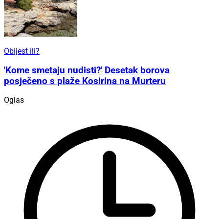
Obijest ili?
'Kome smetaju nudisti?' Desetak borova
posječeno s plaže Kosirina na Murteru
Oglas