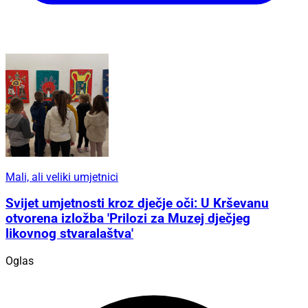
Mali, ali veliki umjetnici
Svijet umjetnosti kroz dječje oči: U Krševanu
otvorena izložba 'Prilozi za Muzej dječjeg
likovnog stvaralaštva'
Oglas