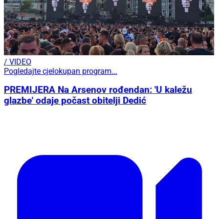
/ VIDEO
Pogledajte cjelokupan program...
PREMIJERA Na Arsenov rođendan: 'U kaležu
glazbe' odaje počast obitelji Dedić