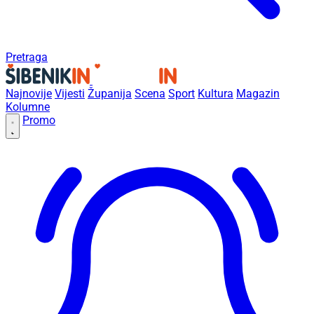
Pretraga
Najnovije
Vijesti
Županija
Scena
Sport
Kultura
Magazin
Kolumne
Promo