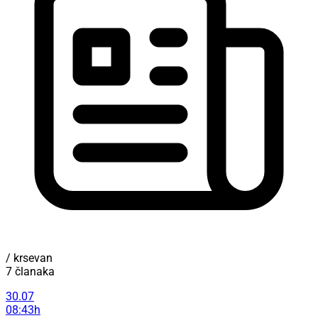
/ krsevan
7 članaka
30.07
08:43h