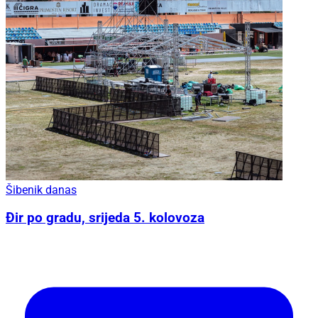
Šibenik danas
Đir po gradu, srijeda 5. kolovoza