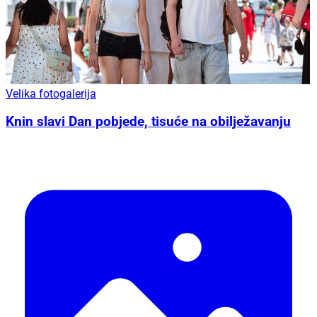
Velika fotogalerija
Knin slavi Dan pobjede, tisuće na obilježavanju