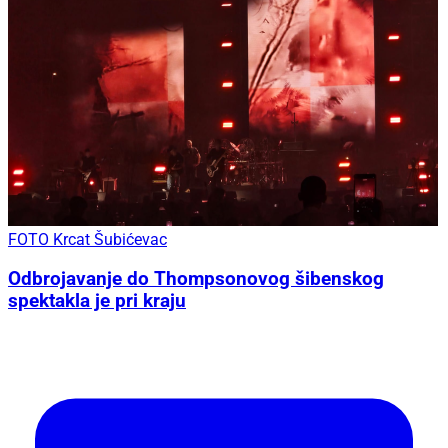
FOTO Krcat Šubićevac
Odbrojavanje do Thompsonovog šibenskog
spektakla je pri kraju