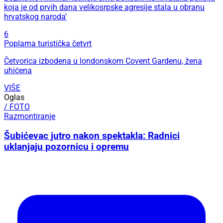
koja je od prvih dana velikosrpske agresije stala u obranu
hrvatskog naroda’
6
Poplarna turistička četvrt
Četvorica izbodena u londonskom Covent Gardenu, žena
uhićena
VIŠE
Oglas
/ FOTO
Razmontiranje
Šubićevac jutro nakon spektakla: Radnici
uklanjaju pozornicu i opremu