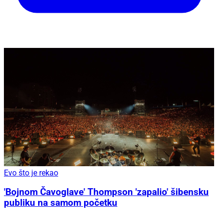
Evo što je rekao
'Bojnom Čavoglave' Thompson 'zapalio' šibensku
publiku na samom početku