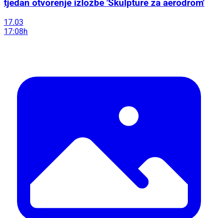
tjedan otvorenje izložbe 'Skulpture za aerodrom'
17.03
17:08h