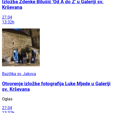
Izložba Zdenke Bilušić 'Od A do Z' u Galeriji sv.
Krševana
27.04
13:32h
Bazilika sv. Jakova
Otvorenje izložbe fotografija Luke Mjede u Galeriji
sv. Krševana
Oglas
27.04
13:32h