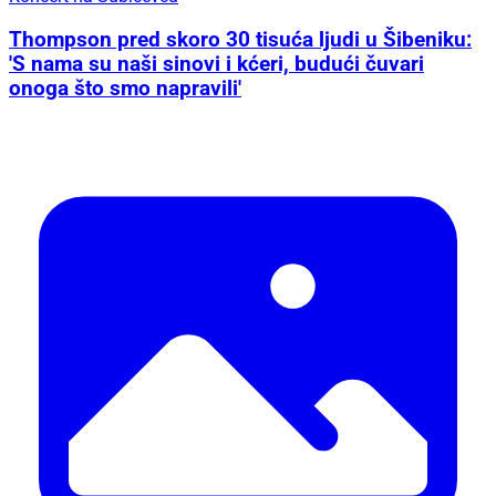
Thompson pred skoro 30 tisuća ljudi u Šibeniku:
'S nama su naši sinovi i kćeri, budući čuvari
onoga što smo napravili'