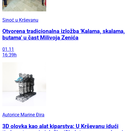
Sinoć u Krševanu
Otvorena tradicionalna izložba 'Kalama, skalama,
butama' u čast Milivoja Zenića
01.11
16:39h
Autorice Marine Đira
3D olovka kao alat kiparstva: U Krševanu idući