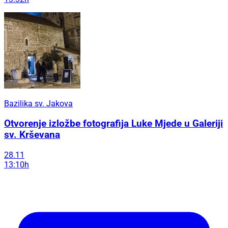
Bazilika sv. Jakova
Otvorenje izložbe fotografija Luke Mjede u Galeriji
sv. Krševana
28.11
13:10h