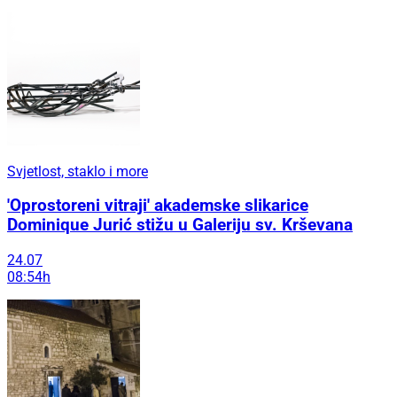
Svjetlost, staklo i more
'Oprostoreni vitraji' akademske slikarice
Dominique Jurić stižu u Galeriju sv. Krševana
24.07
08:54h