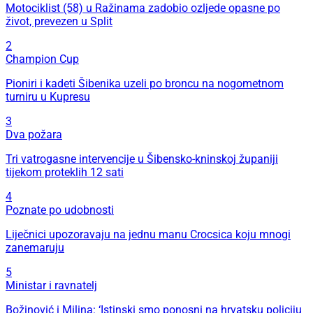
Motociklist (58) u Ražinama zadobio ozljede opasne po
život, prevezen u Split
2
Champion Cup
Pioniri i kadeti Šibenika uzeli po broncu na nogometnom
turniru u Kupresu
3
Dva požara
Tri vatrogasne intervencije u Šibensko-kninskoj županiji
tijekom proteklih 12 sati
4
Poznate po udobnosti
Liječnici upozoravaju na jednu manu Crocsica koju mnogi
zanemaruju
5
Ministar i ravnatelj
Božinović i Milina: ‘Istinski smo ponosni na hrvatsku policiju