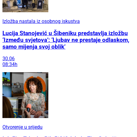
Izložba nastala iz osobnog iskustva
Lucija Stanojević u Šibeniku predstavlja izložbu
‘Između svjetova’: ‘Ljubav ne prestaje odlaskom,
samo mijenja svoj oblik’
30.06
08:34h
Otvorenje u srijedu