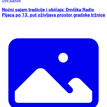
Ove subote
Noćni sajam tradicije i običaja: Drniška Radio
Pijaca po 13. put oživljava prostor gradske tržnice