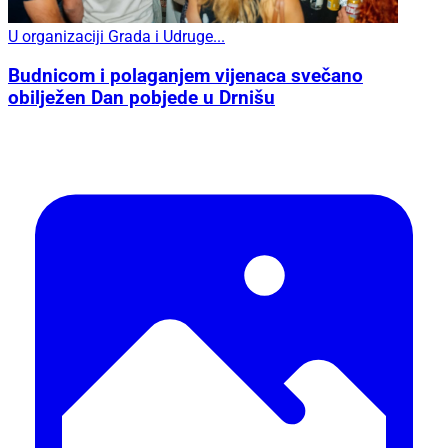
U organizaciji Grada i Udruge...
Budnicom i polaganjem vijenaca svečano
obilježen Dan pobjede u Drnišu