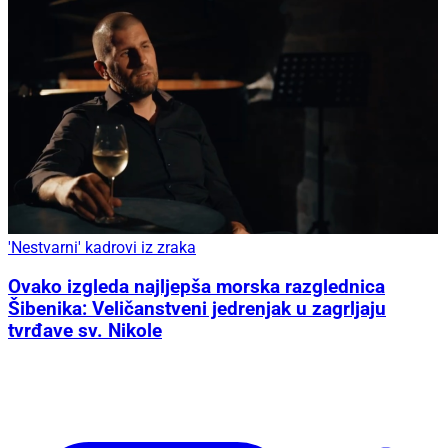
'Nestvarni' kadrovi iz zraka
Ovako izgleda najljepša morska razglednica
Šibenika: Veličanstveni jedrenjak u zagrljaju
tvrđave sv. Nikole