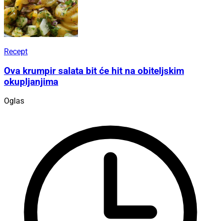
Recept
Ova krumpir salata bit će hit na obiteljskim
okupljanjima
Oglas