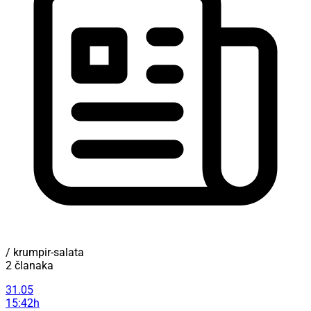
/ krumpir-salata
2 članaka
31.05
15:42h