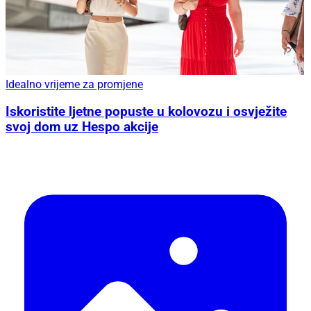
Idealno vrijeme za promjene
Iskoristite ljetne popuste u kolovozu i osvježite
svoj dom uz Hespo akcije