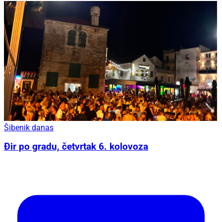
Šibenik danas
Đir po gradu, četvrtak 6. kolovoza