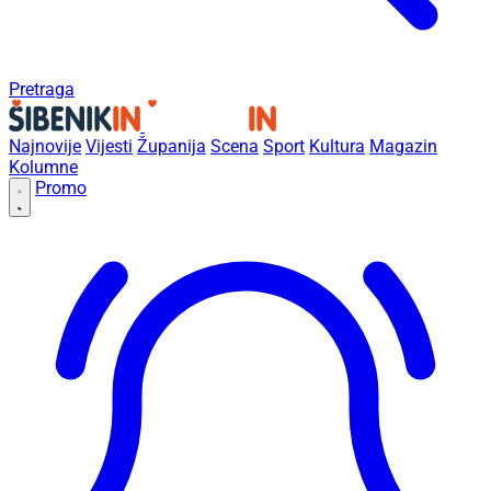
Pretraga
Najnovije
Vijesti
Županija
Scena
Sport
Kultura
Magazin
Kolumne
Promo