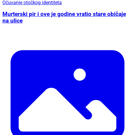
Očuvanje otočkog identiteta
Murterski pir i ove je godine vratio stare običaje
na ulice