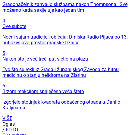
Gradonačelnik zahvalio službama nakon Thompsona: 'Sve
možemo kada se djeluje kao jedan tim'
4
Ove subote
Noćni sajam tradicije i običaja: Drniška Radio Pijaca po 13.
put oživljava prostor gradske tržnice
5
Nakon što je već treći put sletio na plažu
Evo što su rekli iz Grada i županijskog Zavoda za hitnu
medicinu o stanju helidroma na Zlarinu
6
Brzom reakcijom spriječena veća šteta
Izgorjelo stotinjak kvadrata odbačenog otpada u Danilo
Kraljicama
VIŠE
Oglas
/ FOTO