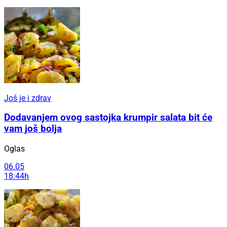
Još je i zdrav
Dodavanjem ovog sastojka krumpir salata bit će
vam još bolja
Oglas
06.05
18:44h