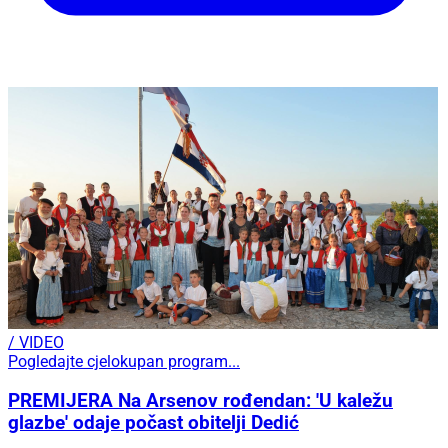
/ VIDEO
Pogledajte cjelokupan program...
PREMIJERA Na Arsenov rođendan: 'U kaležu
glazbe' odaje počast obitelji Dedić