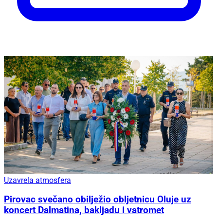
Uzavrela atmosfera
Pirovac svečano obilježio obljetnicu Oluje uz
koncert Dalmatina, bakljadu i vatromet