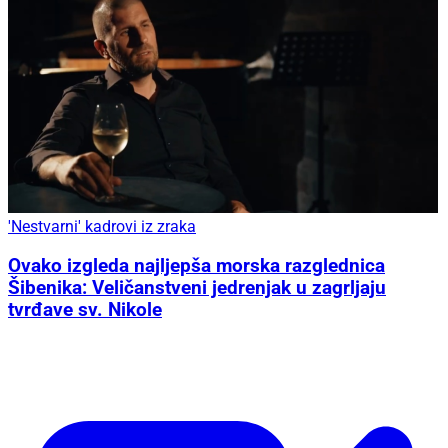
'Nestvarni' kadrovi iz zraka
Ovako izgleda najljepša morska razglednica
Šibenika: Veličanstveni jedrenjak u zagrljaju
tvrđave sv. Nikole