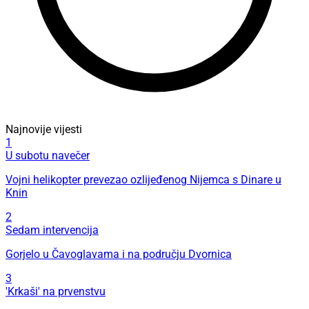
Najnovije vijesti
1
U subotu navečer
Vojni helikopter prevezao ozlijeđenog Nijemca s Dinare u
Knin
2
Sedam intervencija
Gorjelo u Čavoglavama i na području Dvornica
3
'Krkaši' na prvenstvu