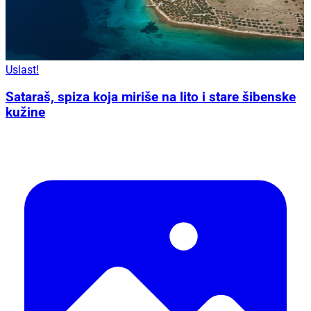
Uslast!
Sataraš, spiza koja miriše na lito i stare šibenske
kužine