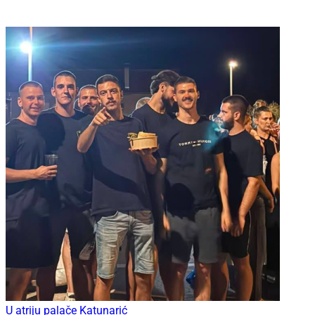
U atriju palače Katunarić