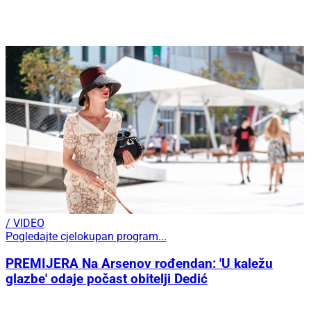
/ VIDEO
Pogledajte cjelokupan program...
PREMIJERA Na Arsenov rođendan: 'U kaležu
glazbe' odaje počast obitelji Dedić