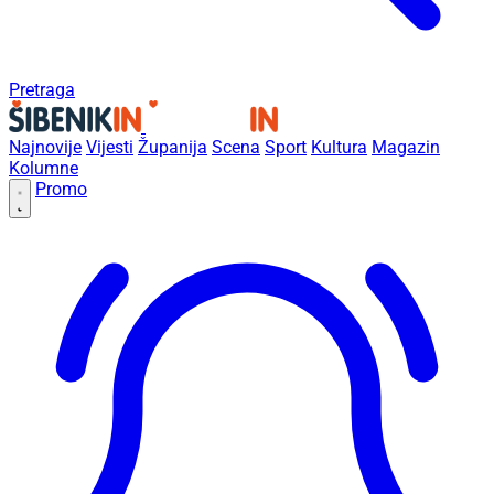
Pretraga
Najnovije
Vijesti
Županija
Scena
Sport
Kultura
Magazin
Kolumne
Promo