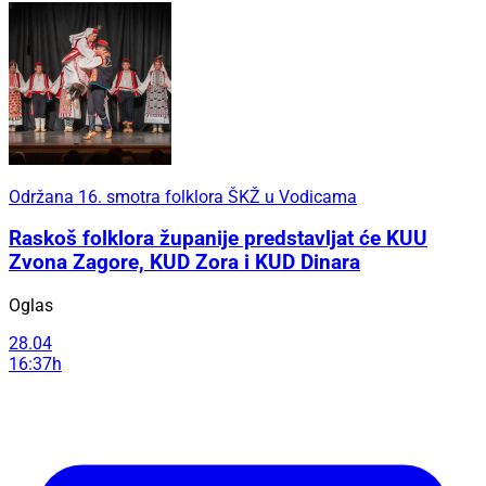
Održana 16. smotra folklora ŠKŽ u Vodicama
Raskoš folklora županije predstavljat će KUU
Zvona Zagore, KUD Zora i KUD Dinara
Oglas
28.04
16:37h