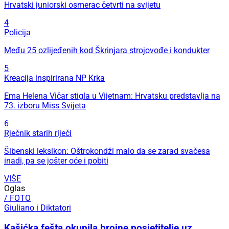
Hrvatski juniorski osmerac četvrti na svijetu
4
Policija
Među 25 ozlijeđenih kod Škrinjara strojovođe i kondukter
5
Kreacija inspirirana NP Krka
Ema Helena Vičar stigla u Vijetnam: Hrvatsku predstavlja na
73. izboru Miss Svijeta
6
Rječnik starih riječi
Šibenski leksikon: Oštrokondži malo da se zarad svačesa
inadi, pa se jošter oće i pobiti
VIŠE
Oglas
/ FOTO
Giuliano i Diktatori
Kašićka fešta okupila brojne posjetitelje uz