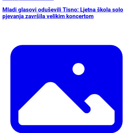
Mladi glasovi oduševili Tisno: Ljetna škola solo
pjevanja završila velikim koncertom