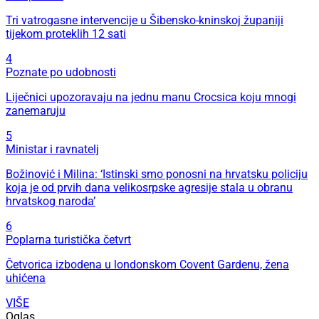
Tri vatrogasne intervencije u Šibensko-kninskoj županiji
tijekom proteklih 12 sati
4
Poznate po udobnosti
Liječnici upozoravaju na jednu manu Crocsica koju mnogi
zanemaruju
5
Ministar i ravnatelj
Božinović i Milina: ‘Istinski smo ponosni na hrvatsku policiju
koja je od prvih dana velikosrpske agresije stala u obranu
hrvatskog naroda’
6
Poplarna turistička četvrt
Četvorica izbodena u londonskom Covent Gardenu, žena
uhićena
VIŠE
Oglas