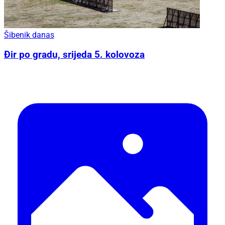
Šibenik danas
Đir po gradu, srijeda 5. kolovoza