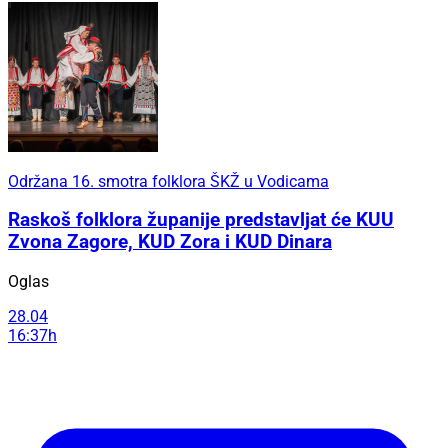
Održana 16. smotra folklora ŠKŽ u Vodicama
Raskoš folklora županije predstavljat će KUU
Zvona Zagore, KUD Zora i KUD Dinara
Oglas
28.04
16:37h