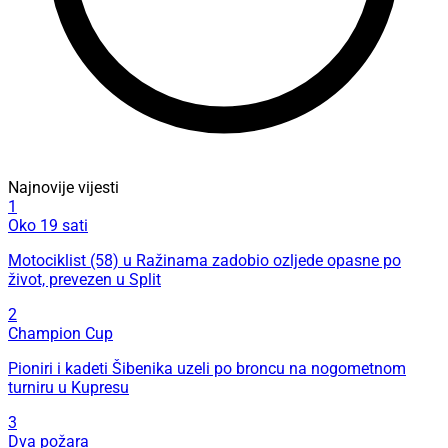
Najnovije vijesti
1
Oko 19 sati
Motociklist (58) u Ražinama zadobio ozljede opasne po
život, prevezen u Split
2
Champion Cup
Pioniri i kadeti Šibenika uzeli po broncu na nogometnom
turniru u Kupresu
3
Dva požara