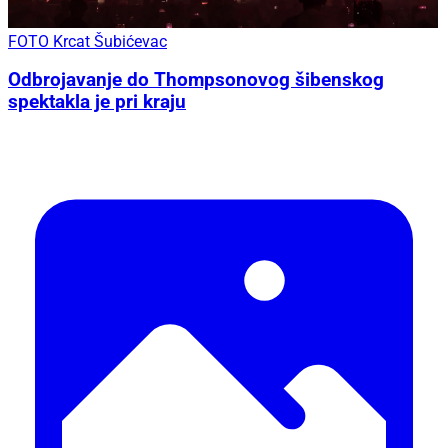
FOTO Krcat Šubićevac
Odbrojavanje do Thompsonovog šibenskog
spektakla je pri kraju