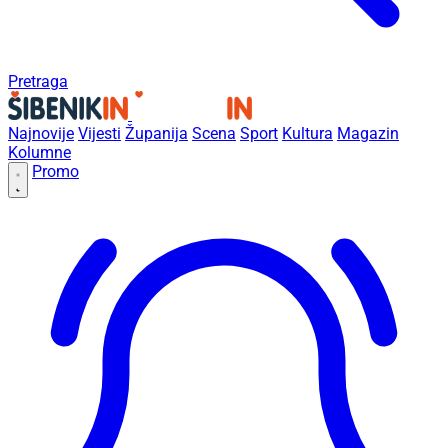
Pretraga
Najnovije
Vijesti
Županija
Scena
Sport
Kultura
Magazin
Kolumne
Promo