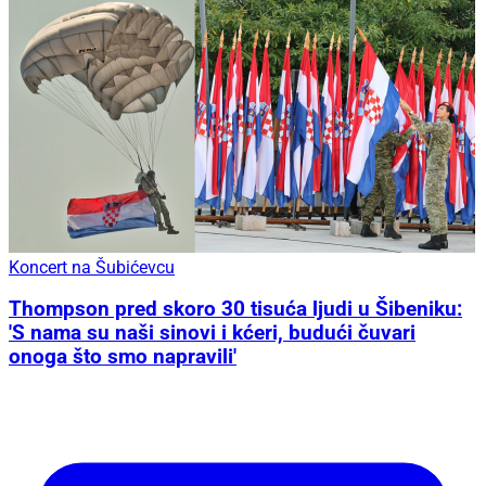
Koncert na Šubićevcu
Thompson pred skoro 30 tisuća ljudi u Šibeniku:
'S nama su naši sinovi i kćeri, budući čuvari
onoga što smo napravili'