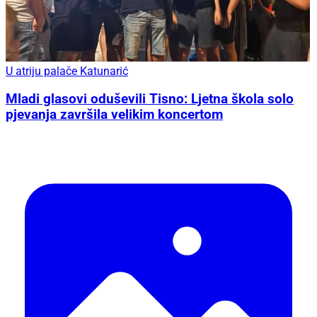
U atriju palače Katunarić
Mladi glasovi oduševili Tisno: Ljetna škola solo
pjevanja završila velikim koncertom