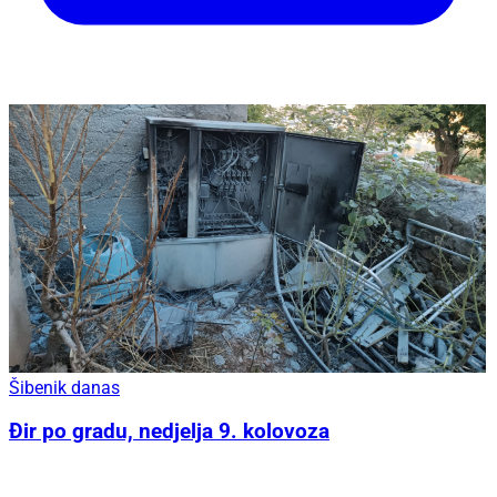
Šibenik danas
Đir po gradu, nedjelja 9. kolovoza