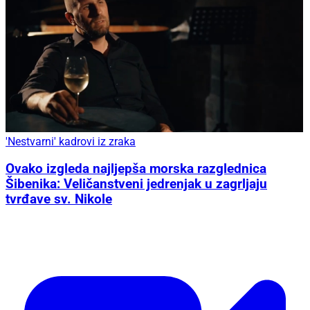
'Nestvarni' kadrovi iz zraka
Ovako izgleda najljepša morska razglednica
Šibenika: Veličanstveni jedrenjak u zagrljaju
tvrđave sv. Nikole