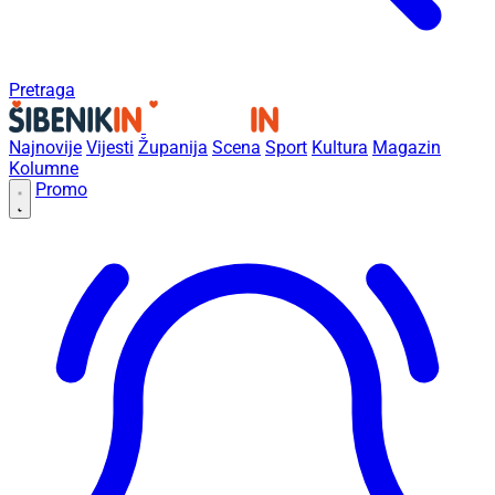
Pretraga
Najnovije
Vijesti
Županija
Scena
Sport
Kultura
Magazin
Kolumne
Promo