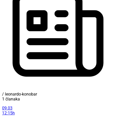
/ leonardo-konobar
1 članaka
09.03
12:15h