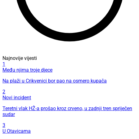
Najnovije vijesti
1
Među njima troje djece
Na plaži u Crikvenici bor pao na osmero kupača
2
Novi incident
Teretni vlak HŽ-a prošao kroz crveno, u zadnji tren spriječen
sudar
3
U Otavicama