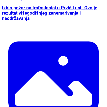
Izbio požar na trafostanici u Prvić Luci: 'Ovo je
rezultat višegodišnjeg zanemarivanja i
neodržavanja'