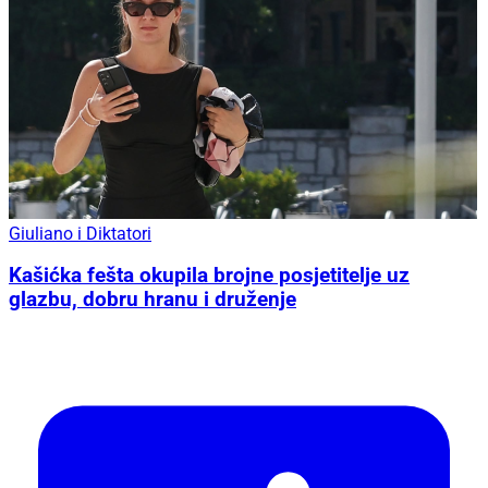
Giuliano i Diktatori
Kašićka fešta okupila brojne posjetitelje uz
glazbu, dobru hranu i druženje