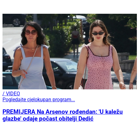
/ VIDEO
Pogledajte cjelokupan program...
PREMIJERA Na Arsenov rođendan: 'U kaležu
glazbe' odaje počast obitelji Dedić