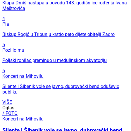
Klapa Drniš nastupa u povodu 143. godišnjice rođenja Ivana
Meštrovića
4
Pia
Biskup Rogić u Tribunju krstio peto dijete obitelji Zadro
5
Pozlilo mu
Poljski ronilac preminuo u medulinskom akvatoriju
6
Koncert na Mihovilu
Silente i Šibenik vole se javno, dubrovački bend oduševio
publiku
VIŠE
Oglas
/ FOTO
Koncert na Mihovilu
Silente i Šibenik vole se javno, dubrovački bend