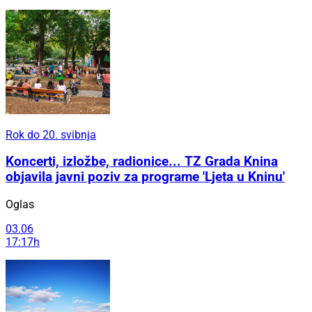
Rok do 20. svibnja
Koncerti, izložbe, radionice... TZ Grada Knina
objavila javni poziv za programe 'Ljeta u Kninu'
Oglas
03.06
17:17h