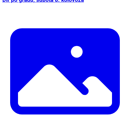
Đir po gradu, subota 8. kolovoza