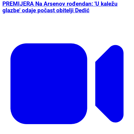
PREMIJERA Na Arsenov rođendan: 'U kaležu
glazbe' odaje počast obitelji Dedić