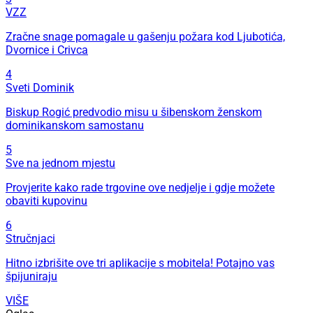
VZZ
Zračne snage pomagale u gašenju požara kod Ljubotića,
Dvornice i Crivca
4
Sveti Dominik
Biskup Rogić predvodio misu u šibenskom ženskom
dominikanskom samostanu
5
Sve na jednom mjestu
Provjerite kako rade trgovine ove nedjelje i gdje možete
obaviti kupovinu
6
Stručnjaci
Hitno izbrišite ove tri aplikacije s mobitela! Potajno vas
špijuniraju
VIŠE