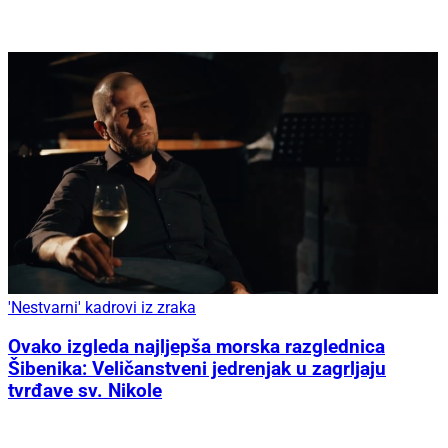
'Nestvarni' kadrovi iz zraka
Ovako izgleda najljepša morska razglednica
Šibenika: Veličanstveni jedrenjak u zagrljaju
tvrđave sv. Nikole