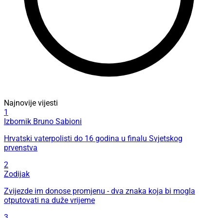
Najnovije vijesti
1
Izbornik Bruno Sabioni
Hrvatski vaterpolisti do 16 godina u finalu Svjetskog
prvenstva
2
Zodijak
Zvijezde im donose promjenu - dva znaka koja bi mogla
otputovati na duže vrijeme
3