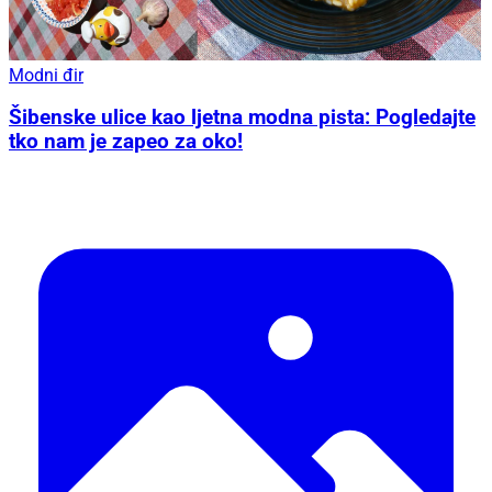
Modni đir
Šibenske ulice kao ljetna modna pista: Pogledajte
tko nam je zapeo za oko!