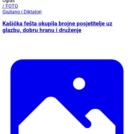
Oglas
/ FOTO
Giuliano i Diktatori
Kašićka fešta okupila brojne posjetitelje uz
glazbu, dobru hranu i druženje