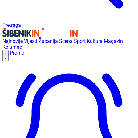
Pretraga
Najnovije
Vijesti
Županija
Scena
Sport
Kultura
Magazin
Kolumne
Promo