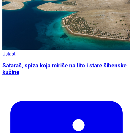
Uslast!
Sataraš, spiza koja miriše na lito i stare šibenske
kužine