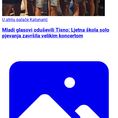
U atriju palače Katunarić
Mladi glasovi oduševili Tisno: Ljetna škola solo
pjevanja završila velikim koncertom