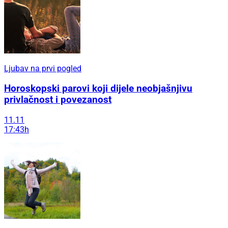
Ljubav na prvi pogled
Horoskopski parovi koji dijele neobjašnjivu
privlačnost i povezanost
11.11
17:43h