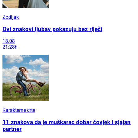
Zodijak
Ovi znakovi ljubav pokazuju bez riječi
18.08
21:28h
Karakterne crte
11 znakova da je muškarac dobar čovjek i sjajan
partner