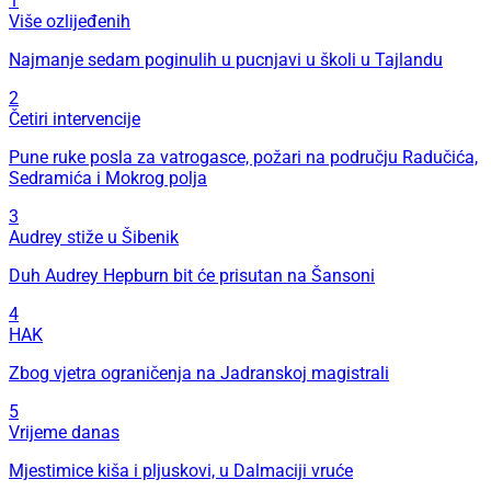
1
Više ozlijeđenih
Najmanje sedam poginulih u pucnjavi u školi u Tajlandu
2
Četiri intervencije
Pune ruke posla za vatrogasce, požari na području Radučića,
Sedramića i Mokrog polja
3
Audrey stiže u Šibenik
Duh Audrey Hepburn bit će prisutan na Šansoni
4
HAK
Zbog vjetra ograničenja na Jadranskoj magistrali
5
Vrijeme danas
Mjestimice kiša i pljuskovi, u Dalmaciji vruće