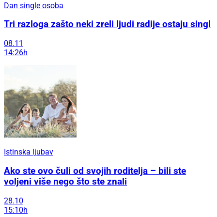
Dan single osoba
Tri razloga zašto neki zreli ljudi radije ostaju singl
08.11
14:26h
Istinska ljubav
Ako ste ovo čuli od svojih roditelja – bili ste
voljeni više nego što ste znali
28.10
15:10h