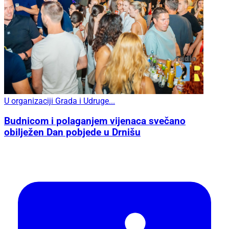
U organizaciji Grada i Udruge...
Budnicom i polaganjem vijenaca svečano
obilježen Dan pobjede u Drnišu