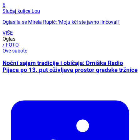
6
Slučaj kujice Lou
Oglasila se Mirela Rupić: 'Moju kći ste javno linčovali'
VIŠE
Oglas
/ FOTO
Ove subote
Noćni sajam tradicije i običaja: Drniška Radio
Pijaca po 13. put oživljava prostor gradske tržnice