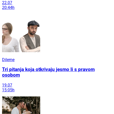
22.07
20:44h
Dileme
Tri pitanja koja otkrivaju jesmo li s pravom
osobom
19.07
15:05h