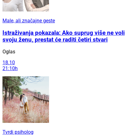
Male, ali značajne geste
Istraživanja pokazala: Ako suprug više ne voli
svoju ženu, prestat će raditi četiri stvari
Oglas
18.10
21:10h
Tvrdi psiholog