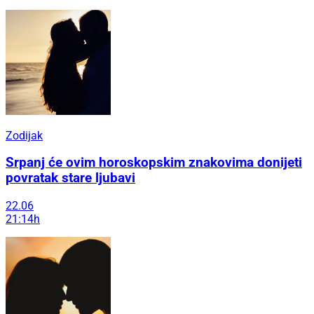
Zodijak
Srpanj će ovim horoskopskim znakovima donijeti
povratak stare ljubavi
22.06
21:14h