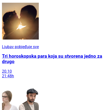
Ljubav pobjeđuje sve
Tri horoskopska para koja su stvorena jedno za
drugo
20.10
21:48h