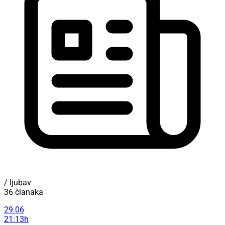
/ ljubav
36 članaka
29.06
21:13h