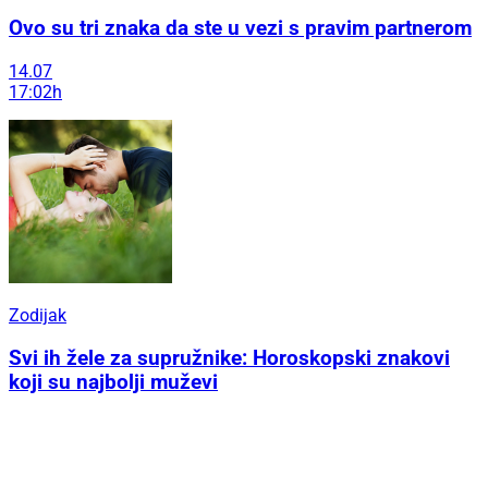
Ovo su tri znaka da ste u vezi s pravim partnerom
14.07
17:02h
Zodijak
Svi ih žele za supružnike: Horoskopski znakovi
koji su najbolji muževi