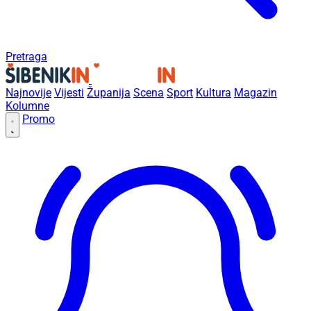
Pretraga
Najnovije
Vijesti
Županija
Scena
Sport
Kultura
Magazin
Kolumne
Promo