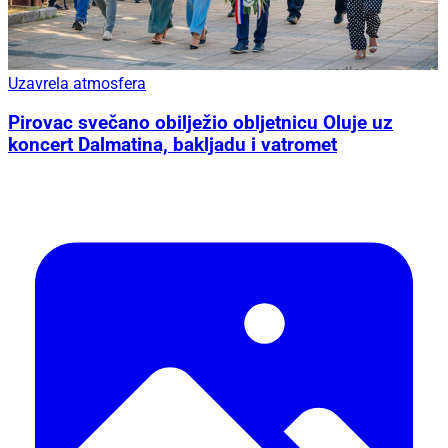
Uzavrela atmosfera
Pirovac svečano obilježio obljetnicu Oluje uz
koncert Dalmatina, bakljadu i vatromet