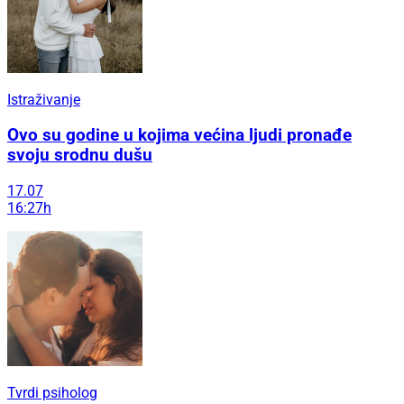
Istraživanje
Ovo su godine u kojima većina ljudi pronađe
svoju srodnu dušu
17.07
16:27h
Tvrdi psiholog