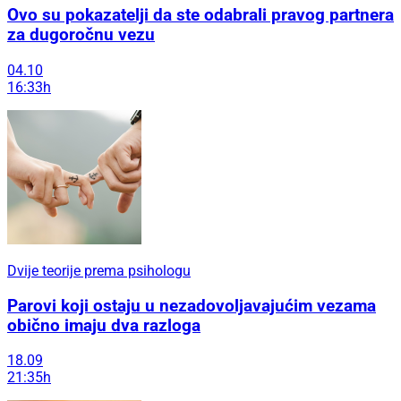
Ovo su pokazatelji da ste odabrali pravog partnera
za dugoročnu vezu
04.10
16:33h
Dvije teorije prema psihologu
Parovi koji ostaju u nezadovoljavajućim vezama
obično imaju dva razloga
18.09
21:35h