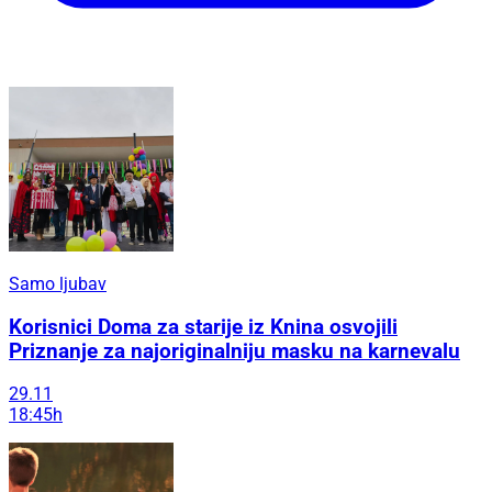
Samo ljubav
Korisnici Doma za starije iz Knina osvojili
Priznanje za najoriginalniju masku na karnevalu
29.11
18:45h