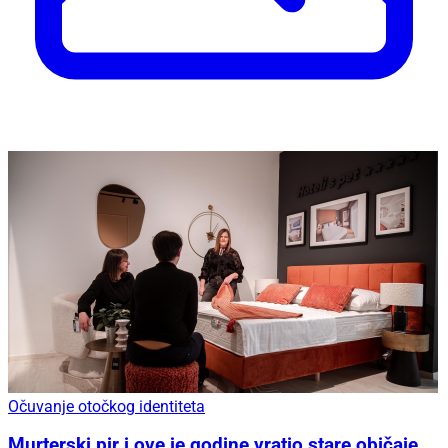
Očuvanje otočkog identiteta
Murterski pir i ove je godine vratio stare običaje