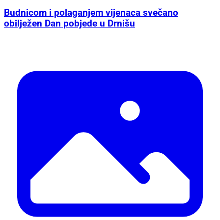
Budnicom i polaganjem vijenaca svečano
obilježen Dan pobjede u Drnišu