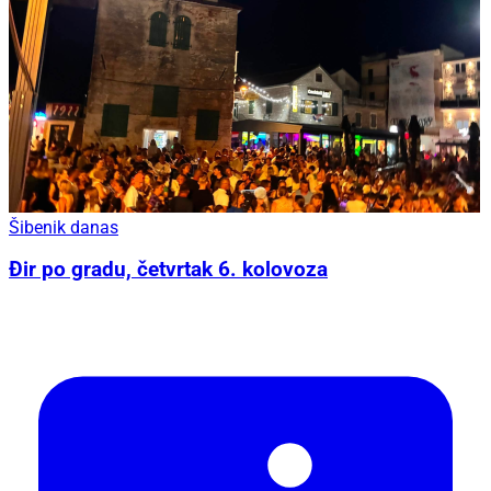
Šibenik danas
Đir po gradu, četvrtak 6. kolovoza