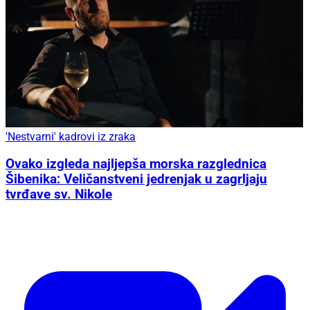
'Nestvarni' kadrovi iz zraka
Ovako izgleda najljepša morska razglednica
Šibenika: Veličanstveni jedrenjak u zagrljaju
tvrđave sv. Nikole