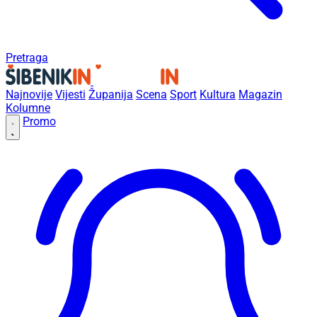
Pretraga
Najnovije
Vijesti
Županija
Scena
Sport
Kultura
Magazin
Kolumne
Promo