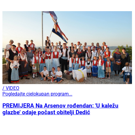
/ VIDEO
Pogledajte cjelokupan program...
PREMIJERA Na Arsenov rođendan: 'U kaležu
glazbe' odaje počast obitelji Dedić