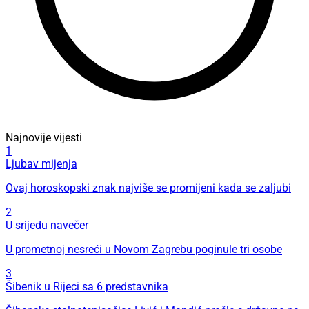
Najnovije vijesti
1
Ljubav mijenja
Ovaj horoskopski znak najviše se promijeni kada se zaljubi
2
U srijedu navečer
U prometnoj nesreći u Novom Zagrebu poginule tri osobe
3
Šibenik u Rijeci sa 6 predstavnika