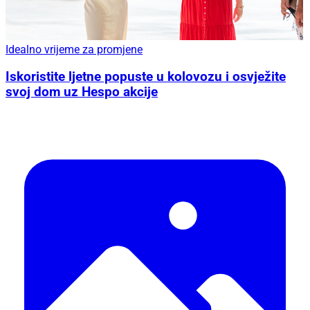
Idealno vrijeme za promjene
Iskoristite ljetne popuste u kolovozu i osvježite
svoj dom uz Hespo akcije