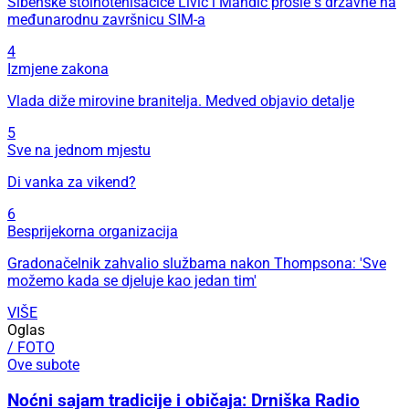
Šibenske stolnotenisačice Livić i Mandić prošle s državne na
međunarodnu završnicu SIM-a
4
Izmjene zakona
Vlada diže mirovine branitelja. Medved objavio detalje
5
Sve na jednom mjestu
Di vanka za vikend?
6
Besprijekorna organizacija
Gradonačelnik zahvalio službama nakon Thompsona: 'Sve
možemo kada se djeluje kao jedan tim'
VIŠE
Oglas
/ FOTO
Ove subote
Noćni sajam tradicije i običaja: Drniška Radio