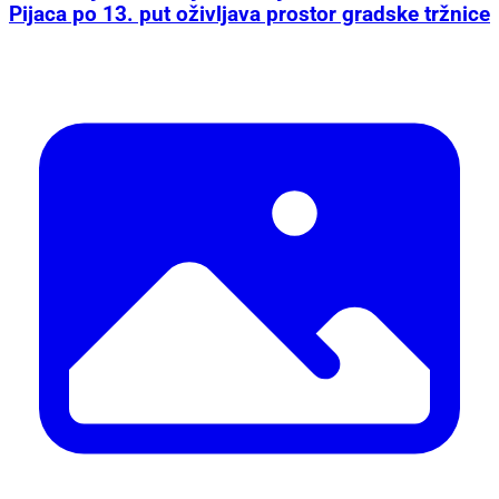
Pijaca po 13. put oživljava prostor gradske tržnice