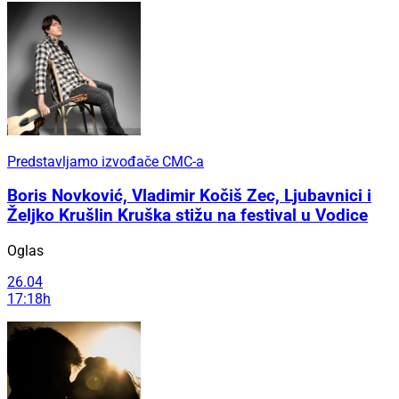
Predstavljamo izvođače CMC-a
Boris Novković, Vladimir Kočiš Zec, Ljubavnici i
Željko Krušlin Kruška stižu na festival u Vodice
Oglas
26.04
17:18h