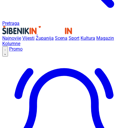
Pretraga
Najnovije
Vijesti
Županija
Scena
Sport
Kultura
Magazin
Kolumne
Promo