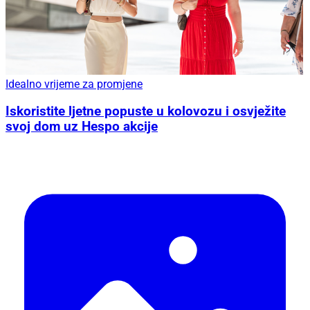
Idealno vrijeme za promjene
Iskoristite ljetne popuste u kolovozu i osvježite
svoj dom uz Hespo akcije