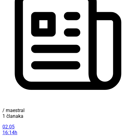
/ maestral
1 članaka
02.05
16:14h