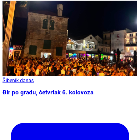
Šibenik danas
Đir po gradu, četvrtak 6. kolovoza