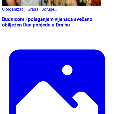
U organizaciji Grada i Udruge...
Budnicom i polaganjem vijenaca svečano
obilježen Dan pobjede u Drnišu