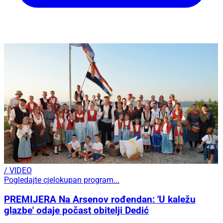
/ VIDEO
Pogledajte cjelokupan program...
PREMIJERA Na Arsenov rođendan: 'U kaležu
glazbe' odaje počast obitelji Dedić