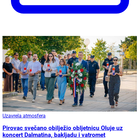
Uzavrela atmosfera
Pirovac svečano obilježio obljetnicu Oluje uz
koncert Dalmatina, bakljadu i vatromet