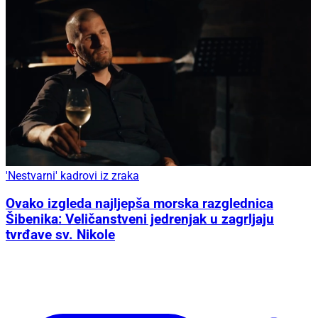
'Nestvarni' kadrovi iz zraka
Ovako izgleda najljepša morska razglednica
Šibenika: Veličanstveni jedrenjak u zagrljaju
tvrđave sv. Nikole