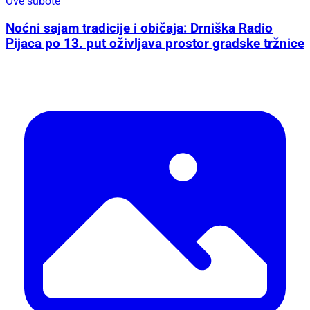
Ove subote
Noćni sajam tradicije i običaja: Drniška Radio
Pijaca po 13. put oživljava prostor gradske tržnice