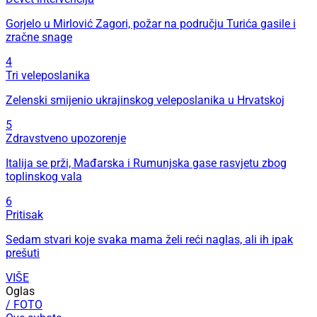
Gorjelo u Mirlović Zagori, požar na području Turića gasile i
zračne snage
4
Tri veleposlanika
Zelenski smijenio ukrajinskog veleposlanika u Hrvatskoj
5
Zdravstveno upozorenje
Italija se prži, Mađarska i Rumunjska gase rasvjetu zbog
toplinskog vala
6
Pritisak
Sedam stvari koje svaka mama želi reći naglas, ali ih ipak
prešuti
VIŠE
Oglas
/ FOTO