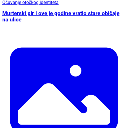
Očuvanje otočkog identiteta
Murterski pir i ove je godine vratio stare običaje
na ulice