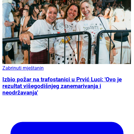
Zabrinuti mještanin
Izbio požar na trafostanici u Prvić Luci: 'Ovo je
rezultat višegodišnjeg zanemarivanja i
neodržavanja'