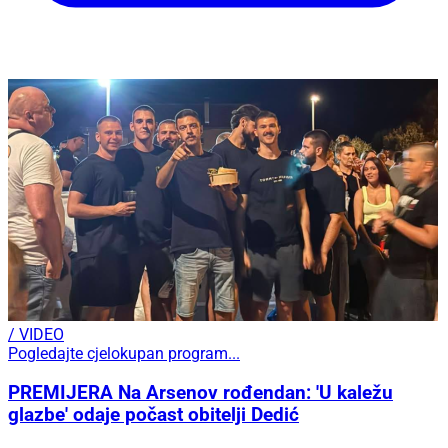
/ VIDEO
Pogledajte cjelokupan program...
PREMIJERA Na Arsenov rođendan: 'U kaležu
glazbe' odaje počast obitelji Dedić