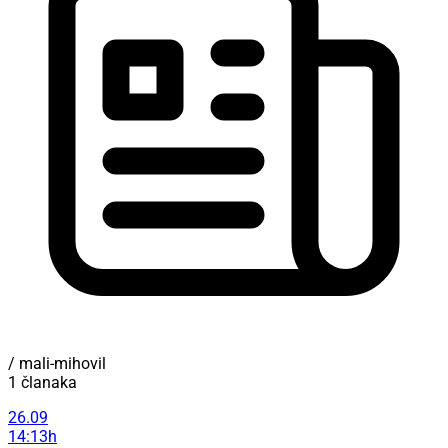
/ mali-mihovil
1 članaka
26.09
14:13h