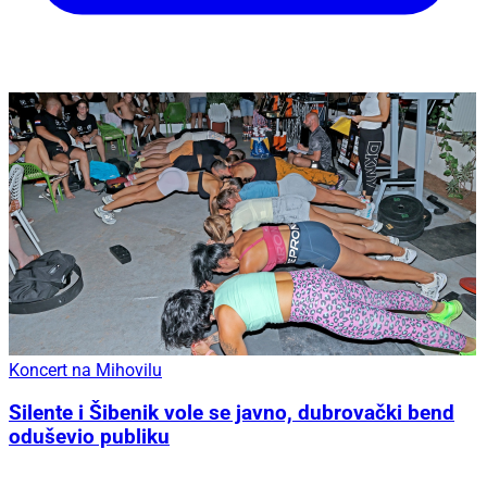
Koncert na Mihovilu
Silente i Šibenik vole se javno, dubrovački bend
oduševio publiku