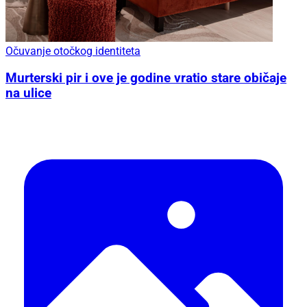
Očuvanje otočkog identiteta
Murterski pir i ove je godine vratio stare običaje
na ulice