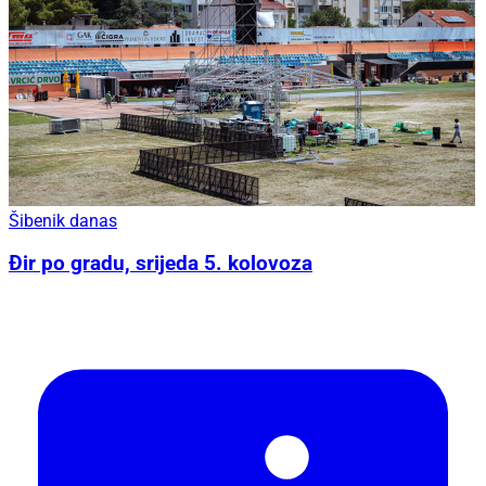
Šibenik danas
Đir po gradu, srijeda 5. kolovoza