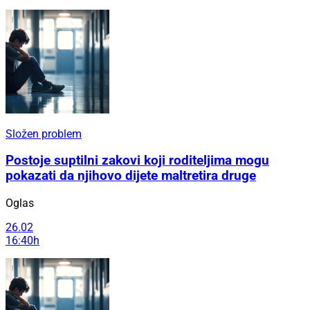
Složen problem
Postoje suptilni zakovi koji roditeljima mogu
pokazati da njihovo dijete maltretira druge
Oglas
26.02
16:40h