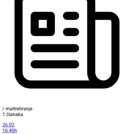
/ maltretiranje
1 članaka
26.02
16:40h