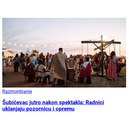
Razmontiranje
Šubićevac jutro nakon spektakla: Radnici
uklanjaju pozornicu i opremu