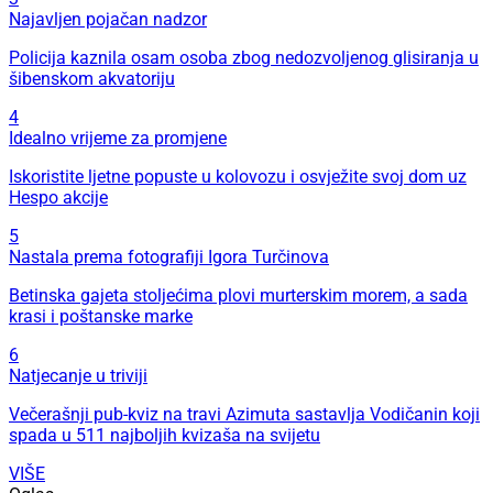
Najavljen pojačan nadzor
Policija kaznila osam osoba zbog nedozvoljenog glisiranja u
šibenskom akvatoriju
4
Idealno vrijeme za promjene
Iskoristite ljetne popuste u kolovozu i osvježite svoj dom uz
Hespo akcije
5
Nastala prema fotografiji Igora Turčinova
Betinska gajeta stoljećima plovi murterskim morem, a sada
krasi i poštanske marke
6
Natjecanje u triviji
Večerašnji pub-kviz na travi Azimuta sastavlja Vodičanin koji
spada u 511 najboljih kvizaša na svijetu
VIŠE