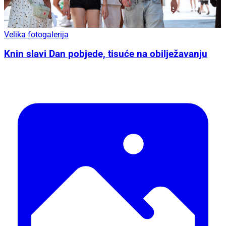
Velika fotogalerija
Knin slavi Dan pobjede, tisuće na obilježavanju