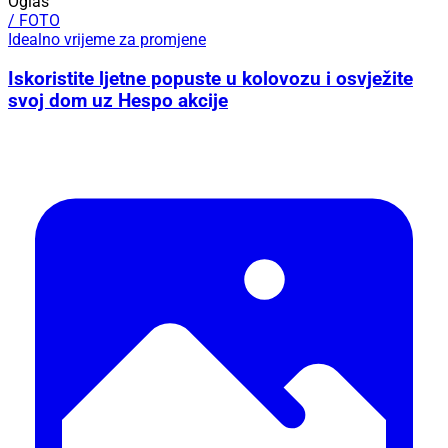
Oglas
/ FOTO
Idealno vrijeme za promjene
Iskoristite ljetne popuste u kolovozu i osvježite
svoj dom uz Hespo akcije