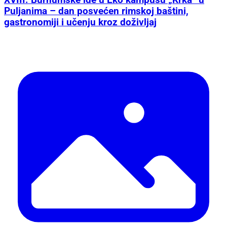
XVIII. Burnumske ide u Eko kampusu „Krka“ u
Puljanima – dan posvećen rimskoj baštini,
gastronomiji i učenju kroz doživljaj