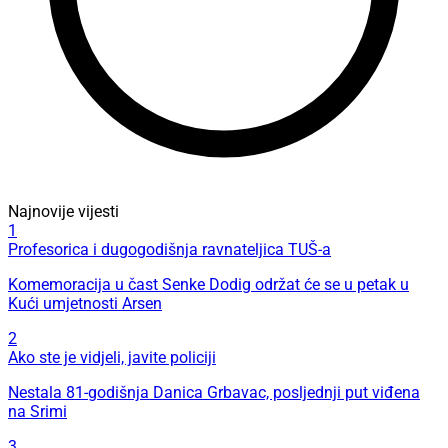
Najnovije vijesti
1
Profesorica i dugogodišnja ravnateljica TUŠ-a
Komemoracija u čast Senke Dodig održat će se u petak u
Kući umjetnosti Arsen
2
Ako ste je vidjeli, javite policiji
Nestala 81-godišnja Danica Grbavac, posljednji put viđena
na Srimi
3