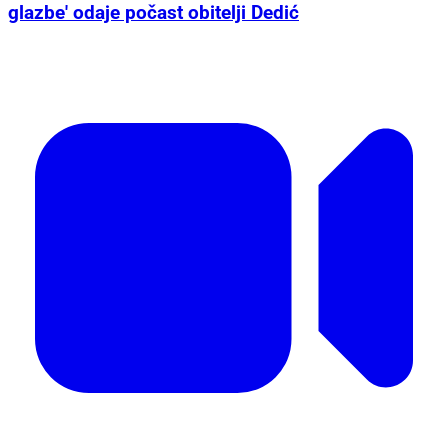
glazbe' odaje počast obitelji Dedić