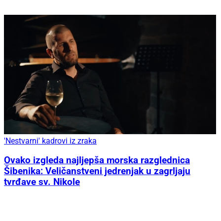
'Nestvarni' kadrovi iz zraka
Ovako izgleda najljepša morska razglednica
Šibenika: Veličanstveni jedrenjak u zagrljaju
tvrđave sv. Nikole