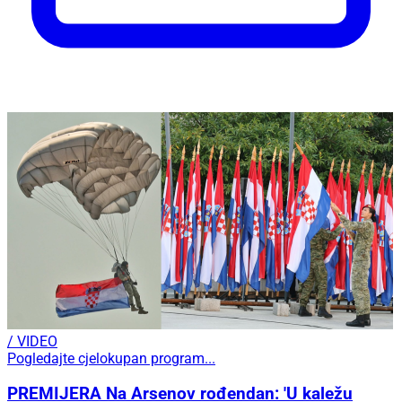
/ VIDEO
Pogledajte cjelokupan program...
PREMIJERA Na Arsenov rođendan: 'U kaležu