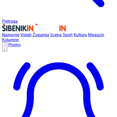
Pretraga
Najnovije
Vijesti
Županija
Scena
Sport
Kultura
Magazin
Kolumne
Promo