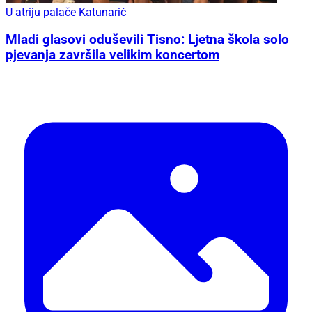
U atriju palače Katunarić
Mladi glasovi oduševili Tisno: Ljetna škola solo
pjevanja završila velikim koncertom