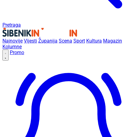
Pretraga
Najnovije
Vijesti
Županija
Scena
Sport
Kultura
Magazin
Kolumne
Promo