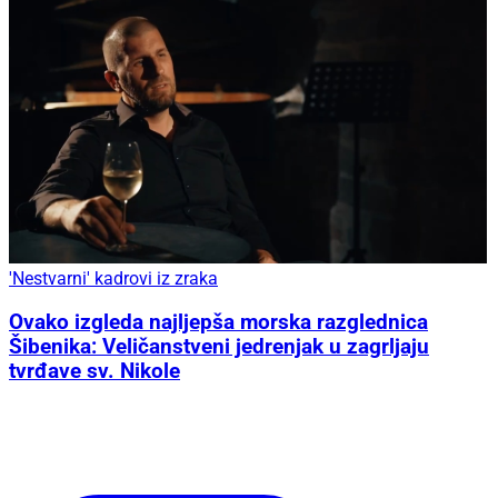
'Nestvarni' kadrovi iz zraka
Ovako izgleda najljepša morska razglednica
Šibenika: Veličanstveni jedrenjak u zagrljaju
tvrđave sv. Nikole