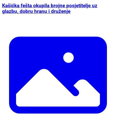
Kašićka fešta okupila brojne posjetitelje uz
glazbu, dobru hranu i druženje