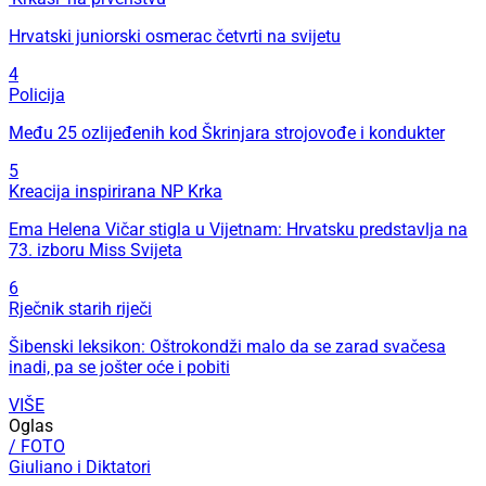
Hrvatski juniorski osmerac četvrti na svijetu
4
Policija
Među 25 ozlijeđenih kod Škrinjara strojovođe i kondukter
5
Kreacija inspirirana NP Krka
Ema Helena Vičar stigla u Vijetnam: Hrvatsku predstavlja na
73. izboru Miss Svijeta
6
Rječnik starih riječi
Šibenski leksikon: Oštrokondži malo da se zarad svačesa
inadi, pa se jošter oće i pobiti
VIŠE
Oglas
/ FOTO
Giuliano i Diktatori