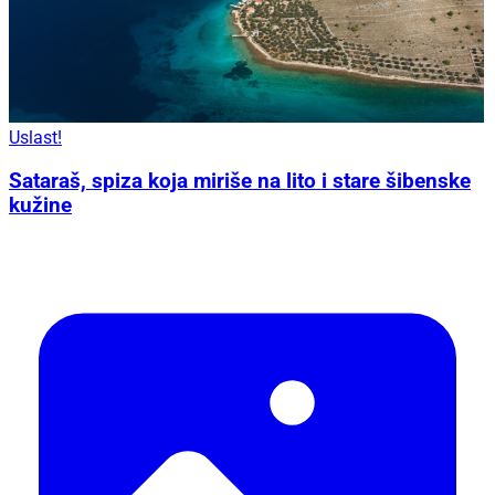
Uslast!
Sataraš, spiza koja miriše na lito i stare šibenske
kužine