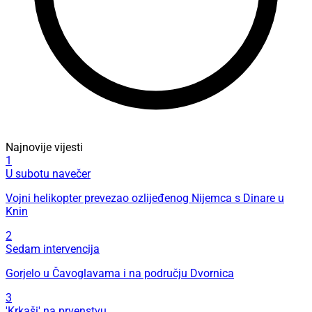
Najnovije vijesti
1
U subotu navečer
Vojni helikopter prevezao ozlijeđenog Nijemca s Dinare u
Knin
2
Sedam intervencija
Gorjelo u Čavoglavama i na području Dvornica
3
'Krkaši' na prvenstvu