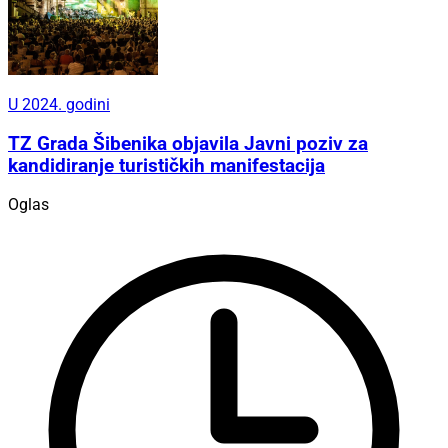
U 2024. godini
TZ Grada Šibenika objavila Javni poziv za
kandidiranje turističkih manifestacija
Oglas