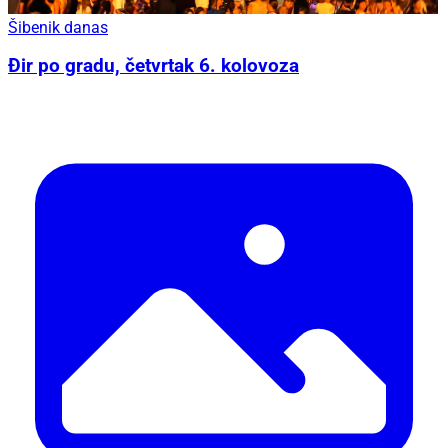
Šibenik danas
Đir po gradu, četvrtak 6. kolovoza