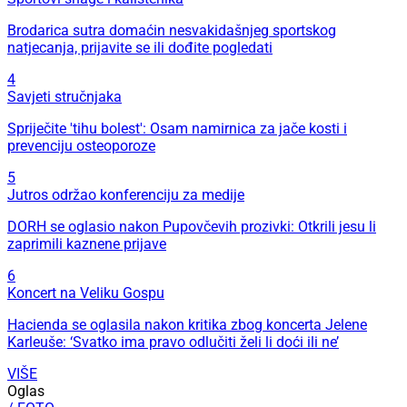
Brodarica sutra domaćin nesvakidašnjeg sportskog
natjecanja, prijavite se ili dođite pogledati
4
Savjeti stručnjaka
Spriječite 'tihu bolest': Osam namirnica za jače kosti i
prevenciju osteoporoze
5
Jutros održao konferenciju za medije
DORH se oglasio nakon Pupovčevih prozivki: Otkrili jesu li
zaprimili kaznene prijave
6
Koncert na Veliku Gospu
Hacienda se oglasila nakon kritika zbog koncerta Jelene
Karleuše: ‘Svatko ima pravo odlučiti želi li doći ili ne’
VIŠE
Oglas