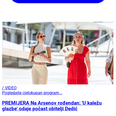
/ VIDEO
Pogledajte cjelokupan program...
PREMIJERA Na Arsenov rođendan: 'U kaležu
glazbe' odaje počast obitelji Dedić