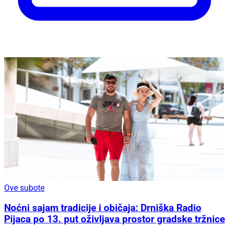
Ove subote
Noćni sajam tradicije i običaja: Drniška Radio
Pijaca po 13. put oživljava prostor gradske tržnice