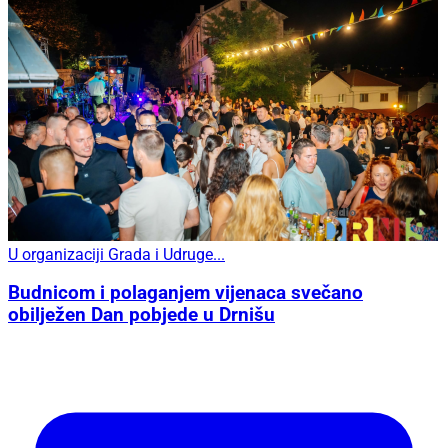
U organizaciji Grada i Udruge...
Budnicom i polaganjem vijenaca svečano
obilježen Dan pobjede u Drnišu