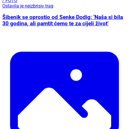
/ FOTO
Ostavila je neizbrisiv trag
Šibenik se oprostio od Senke Dodig: ‘Naša si bila
30 godina, ali pamtit ćemo te za cijeli život’