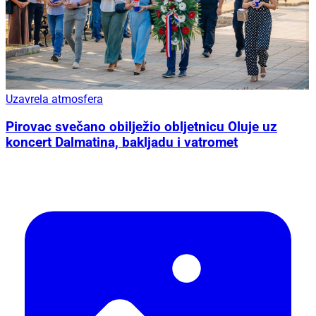
Uzavrela atmosfera
Pirovac svečano obilježio obljetnicu Oluje uz
koncert Dalmatina, bakljadu i vatromet