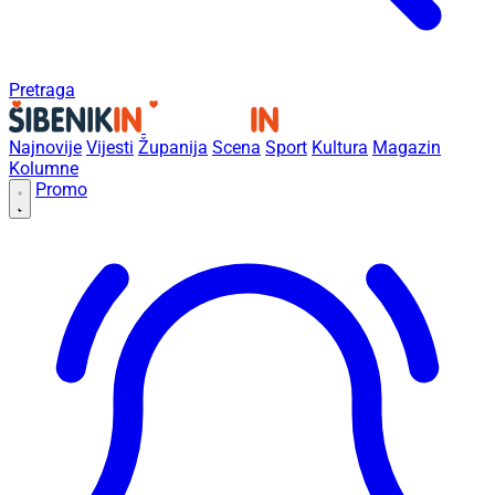
Pretraga
Najnovije
Vijesti
Županija
Scena
Sport
Kultura
Magazin
Kolumne
Promo