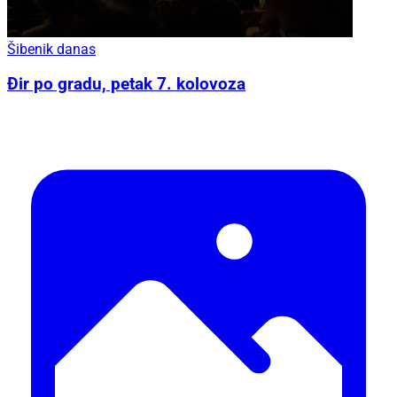
Šibenik danas
Đir po gradu, petak 7. kolovoza