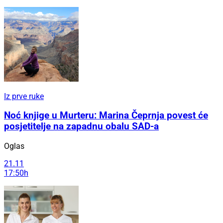
Iz prve ruke
Noć knjige u Murteru: Marina Čeprnja povest će
posjetitelje na zapadnu obalu SAD-a
Oglas
21.11
17:50h