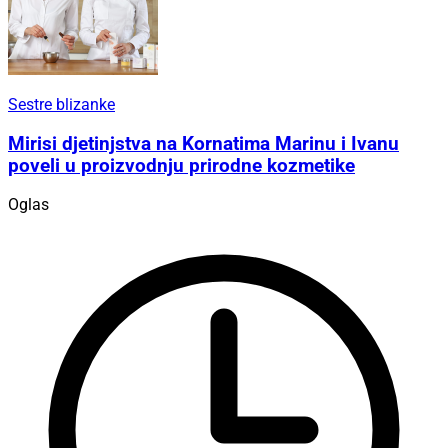
Sestre blizanke
Mirisi djetinjstva na Kornatima Marinu i Ivanu
poveli u proizvodnju prirodne kozmetike
Oglas