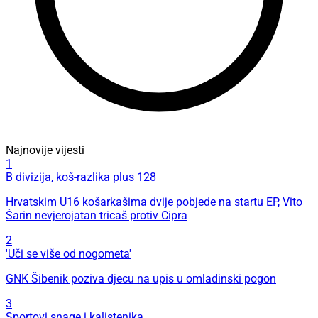
Najnovije vijesti
1
B divizija, koš-razlika plus 128
Hrvatskim U16 košarkašima dvije pobjede na startu EP, Vito
Šarin nevjerojatan tricaš protiv Cipra
2
'Uči se više od nogometa'
GNK Šibenik poziva djecu na upis u omladinski pogon
3
Sportovi snage i kalistenika