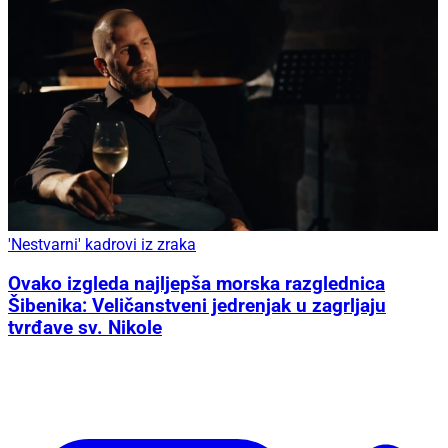
'Nestvarni' kadrovi iz zraka
Ovako izgleda najljepša morska razglednica
Šibenika: Veličanstveni jedrenjak u zagrljaju
tvrđave sv. Nikole