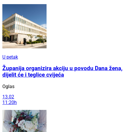
U petak
Županija organizira akciju u povodu Dana žena,
dijelit će i teglice cvijeća
Oglas
13.02
11:20h