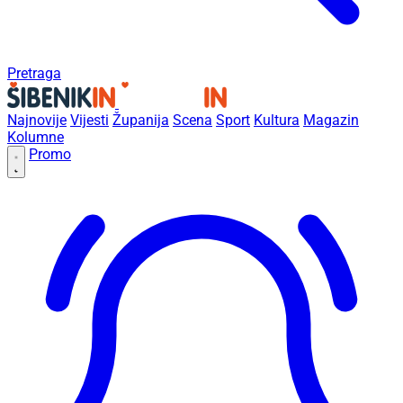
Pretraga
Najnovije
Vijesti
Županija
Scena
Sport
Kultura
Magazin
Kolumne
Promo