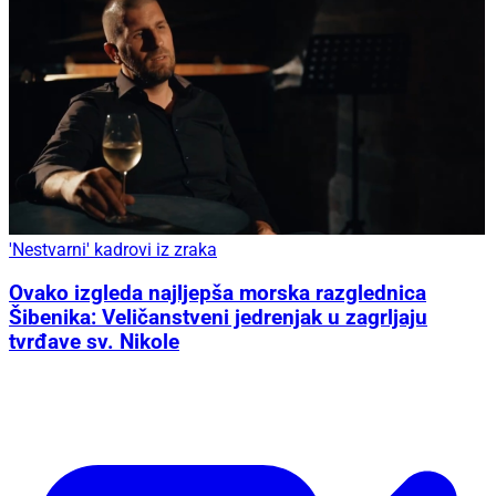
'Nestvarni' kadrovi iz zraka
Ovako izgleda najljepša morska razglednica
Šibenika: Veličanstveni jedrenjak u zagrljaju
tvrđave sv. Nikole