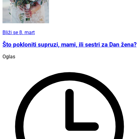
Bliži se 8. mart
Što pokloniti supruzi, mami, ili sestri za Dan žena?
Oglas