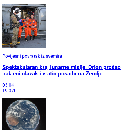
Povijesni povratak iz svemira
Spektakularan kraj lunarne misije: Orion prošao
pakleni ulazak i vratio posadu na Zemlju
03.04
19:37h