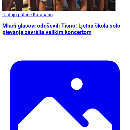
U atriju palače Katunarić
Mladi glasovi oduševili Tisno: Ljetna škola solo
pjevanja završila velikim koncertom