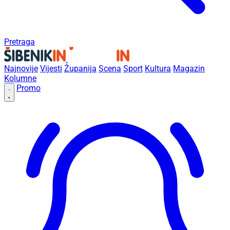
Pretraga
Najnovije
Vijesti
Županija
Scena
Sport
Kultura
Magazin
Kolumne
Promo