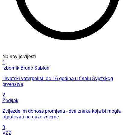
Najnovije vijesti
1
Izbornik Bruno Sabioni
Hrvatski vaterpolisti do 16 godina u finalu Svjetskog
prvenstva
2
Zodijak
Zvijezde im donose promjenu - dva znaka koja bi mogla
otputovati na duže vrijeme
3
VZZ