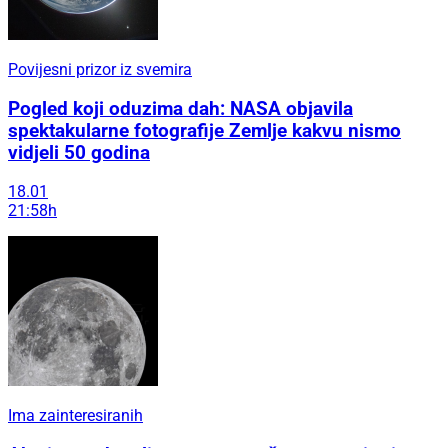
Povijesni prizor iz svemira
Pogled koji oduzima dah: NASA objavila
spektakularne fotografije Zemlje kakvu nismo
vidjeli 50 godina
18.01
21:58h
Ima zainteresiranih