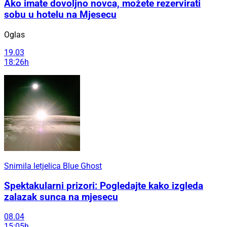
Ako imate dovoljno novca, možete rezervirati
sobu u hotelu na Mjesecu
Oglas
19.03
18:26h
Snimila letjelica Blue Ghost
Spektakularni prizori: Pogledajte kako izgleda
zalazak sunca na mjesecu
08.04
15:05h