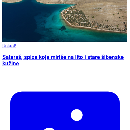
Uslast!
Sataraš, spiza koja miriše na lito i stare šibenske
kužine