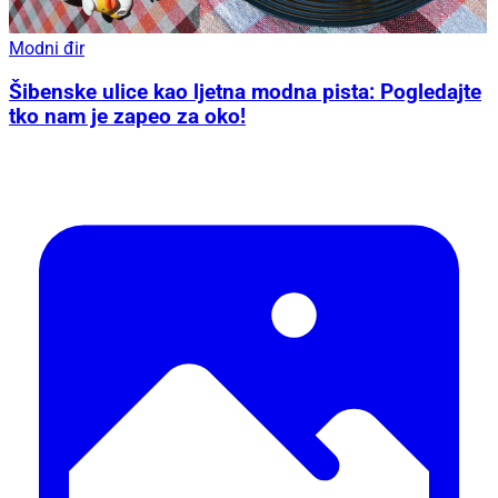
Modni đir
Šibenske ulice kao ljetna modna pista: Pogledajte
tko nam je zapeo za oko!