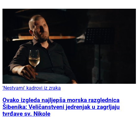
'Nestvarni' kadrovi iz zraka
Ovako izgleda najljepša morska razglednica
Šibenika: Veličanstveni jedrenjak u zagrljaju
tvrđave sv. Nikole