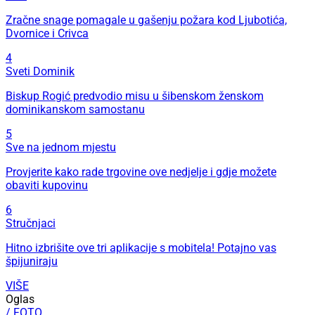
Zračne snage pomagale u gašenju požara kod Ljubotića,
Dvornice i Crivca
4
Sveti Dominik
Biskup Rogić predvodio misu u šibenskom ženskom
dominikanskom samostanu
5
Sve na jednom mjestu
Provjerite kako rade trgovine ove nedjelje i gdje možete
obaviti kupovinu
6
Stručnjaci
Hitno izbrišite ove tri aplikacije s mobitela! Potajno vas
špijuniraju
VIŠE
Oglas
/ FOTO