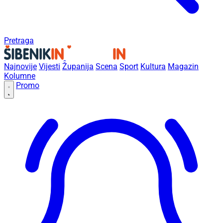
Pretraga
Najnovije
Vijesti
Županija
Scena
Sport
Kultura
Magazin
Kolumne
Promo