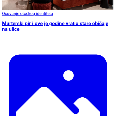
Očuvanje otočkog identiteta
Murterski pir i ove je godine vratio stare običaje
na ulice