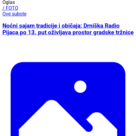
Oglas
/ FOTO
Ove subote
Noćni sajam tradicije i običaja: Drniška Radio
Pijaca po 13. put oživljava prostor gradske tržnice