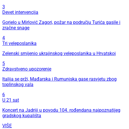
3
Devet intervencija
Gorjelo u Mirlović Zagori, požar na području Turića gasile i
zračne snage
4
Tri veleposlanika
Zelenski smijenio ukrajinskog veleposlanika u Hrvatskoj
5
Zdravstveno upozorenje
Italija se prži, Mađarska i Rumunjska gase rasvjetu zbog
toplinskog vala
6
U 21 sat
Koncert na Jadriji u povodu 104. rođendana najpoznatijeg
gradskog kupališta
VIŠE