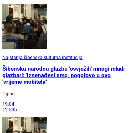
Najstarija šibenska kulturna institucija
Šibensku narodnu glazbu 'osvježili' mnogi mladi
glazbari: 'Iznenađeni smo, pogotovo u ovo
'vrijeme mobitela''
Oglas
19.04
12:53h