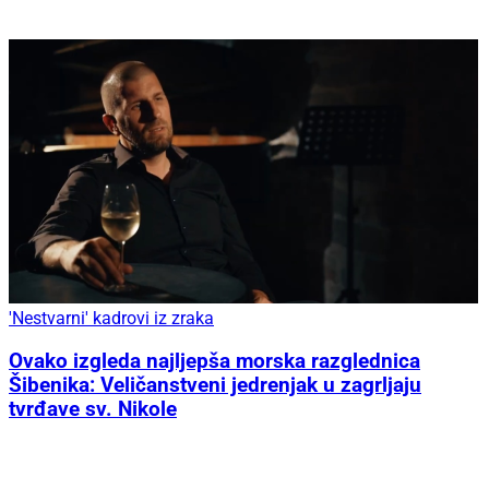
'Nestvarni' kadrovi iz zraka
Ovako izgleda najljepša morska razglednica
Šibenika: Veličanstveni jedrenjak u zagrljaju
tvrđave sv. Nikole