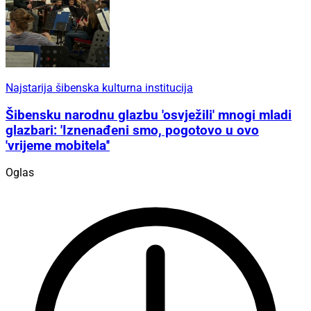
Najstarija šibenska kulturna institucija
Šibensku narodnu glazbu 'osvježili' mnogi mladi
glazbari: 'Iznenađeni smo, pogotovo u ovo
'vrijeme mobitela''
Oglas