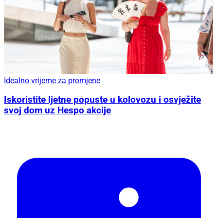
Idealno vrijeme za promjene
Iskoristite ljetne popuste u kolovozu i osvježite
svoj dom uz Hespo akcije