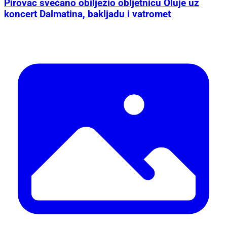
Pirovac svečano obilježio obljetnicu Oluje uz
koncert Dalmatina, bakljadu i vatromet