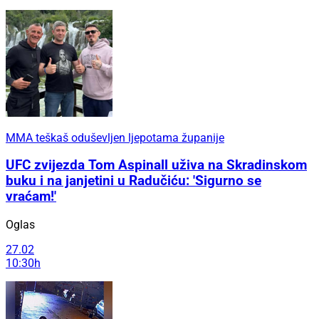
MMA teškaš oduševljen ljepotama županije
UFC zvijezda Tom Aspinall uživa na Skradinskom
buku i na janjetini u Radučiću: 'Sigurno se
vraćam!'
Oglas
27.02
10:30h