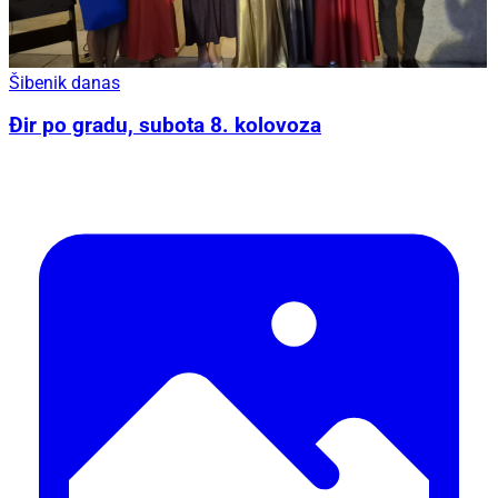
Šibenik danas
Đir po gradu, subota 8. kolovoza