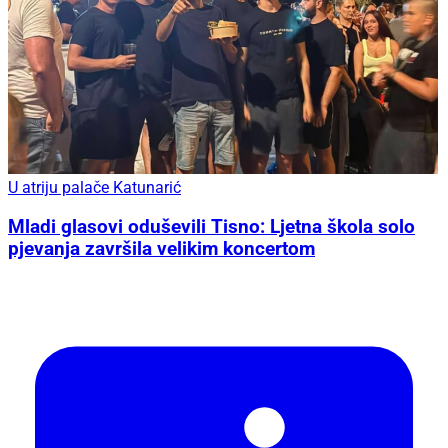
U atriju palače Katunarić
Mladi glasovi oduševili Tisno: Ljetna škola solo
pjevanja završila velikim koncertom