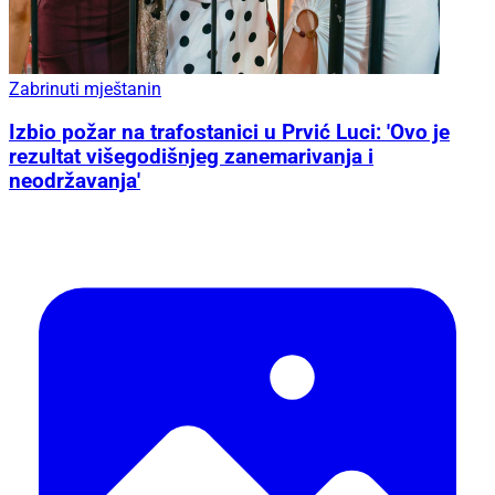
Zabrinuti mještanin
Izbio požar na trafostanici u Prvić Luci: 'Ovo je
rezultat višegodišnjeg zanemarivanja i
neodržavanja'