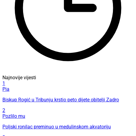
Najnovije vijesti
1
Pia
Biskup Rogić u Tribunju krstio peto dijete obitelji Zadro
2
Pozlilo mu
Poljski ronilac preminuo u medulinskom akvatoriju