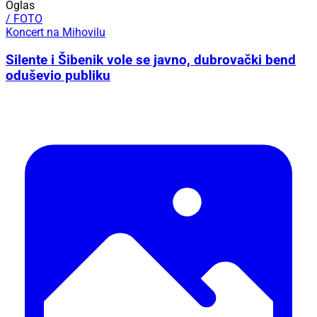
Oglas
/ FOTO
Koncert na Mihovilu
Silente i Šibenik vole se javno, dubrovački bend
oduševio publiku