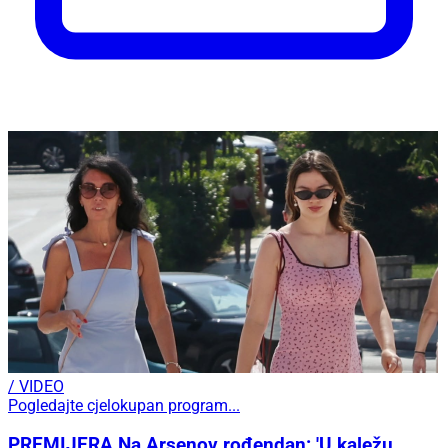
/ VIDEO
Pogledajte cjelokupan program...
PREMIJERA Na Arsenov rođendan: 'U kaležu