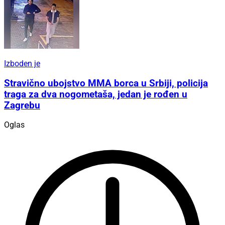
Izboden je
Stravično ubojstvo MMA borca u Srbiji, policija
traga za dva nogometaša, jedan je rođen u
Zagrebu
Oglas