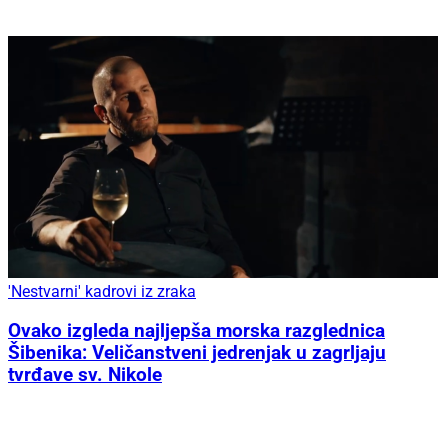
'Nestvarni' kadrovi iz zraka
Ovako izgleda najljepša morska razglednica
Šibenika: Veličanstveni jedrenjak u zagrljaju
tvrđave sv. Nikole