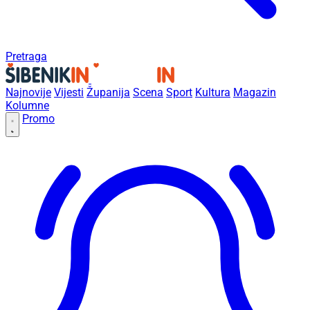
Pretraga
Najnovije
Vijesti
Županija
Scena
Sport
Kultura
Magazin
Kolumne
Promo