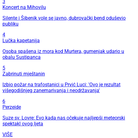
3
Koncert na Mihovilu
Silente i Šibenik vole se javno, dubrovački bend oduševio
publiku
4
Lučka kapetanija
Osoba spašena iz mora kod Murtera, gumenjak udario u
obalu Sustipanca
5
Zabrinuti mještanin
Izbio požar na trafostanici u Prvić Luci: 'Ovo je rezultat
višegodišnjeg zanemarivanja i neodržavanja'
6
Perzeide
Suze sv. Lovre: Evo kada nas očekuje najljepši meteorski
spektakl ovog ljeta
VIŠE