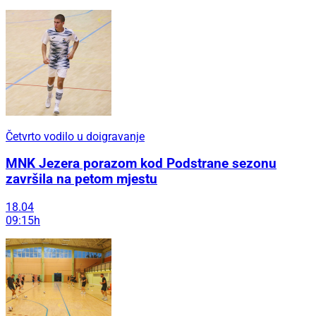
Četvrto vodilo u doigravanje
MNK Jezera porazom kod Podstrane sezonu
završila na petom mjestu
18.04
09:15h