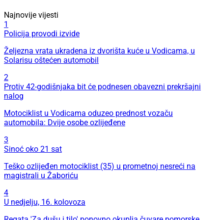
Najnovije vijesti
1
Policija provodi izvide
Željezna vrata ukradena iz dvorišta kuće u Vodicama, u
Solarisu oštećen automobil
2
Protiv 42-godišnjaka bit će podnesen obavezni prekršajni
nalog
Motociklist u Vodicama oduzeo prednost vozaču
automobila: Dvije osobe ozlijeđene
3
Sinoć oko 21 sat
Teško ozlijeđen motociklist (35) u prometnoj nesreći na
magistrali u Žaboriću
4
U nedjelju, 16. kolovoza
Regata 'Za dušu i tilo' ponovno okuplja čuvare pomorske