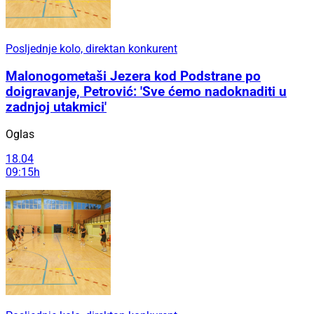
Posljednje kolo, direktan konkurent
Malonogometaši Jezera kod Podstrane po
doigravanje, Petrović: 'Sve ćemo nadoknaditi u
zadnjoj utakmici'
Oglas
18.04
09:15h