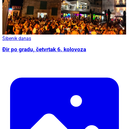
Šibenik danas
Đir po gradu, četvrtak 6. kolovoza