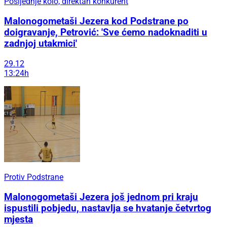
Posljednje kolo, direktan konkurent
Malonogometaši Jezera kod Podstrane po
doigravanje, Petrović: 'Sve ćemo nadoknaditi u
zadnjoj utakmici'
29.12
13:24h
Protiv Podstrane
Malonogometaši Jezera još jednom pri kraju
ispustili pobjedu, nastavlja se hvatanje četvrtog
mjesta