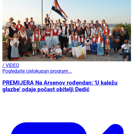
/ VIDEO
Pogledajte cjelokupan program...
PREMIJERA Na Arsenov rođendan: 'U kaležu
glazbe' odaje počast obitelji Dedić