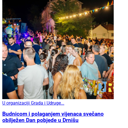
U organizaciji Grada i Udruge...
Budnicom i polaganjem vijenaca svečano
obilježen Dan pobjede u Drnišu