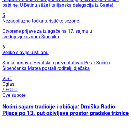
baštine: U Betinu stiže i talijanska delegacija iz Gaete!
5
Nezaobilazna točka turističke sezone
Otvorene prijave za izlagače na 17. sajmu u
srednjovjekovnom Šibeniku
6
Veliko slavlje u Milanu
Stigla prinova: Hrvatski reprezentativac Petar Sučić i
Šibenčanka Matea postali roditelji dječaka
VIŠE
Oglas
/ FOTO
Ove subote
Noćni sajam tradicije i običaja: Drniška Radio
Pijaca po 13. put oživljava prostor gradske tržnice