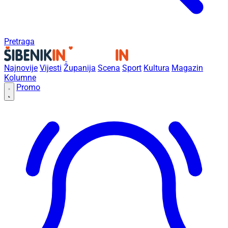
Pretraga
Najnovije
Vijesti
Županija
Scena
Sport
Kultura
Magazin
Kolumne
Promo