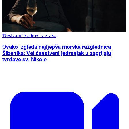
'Nestvarni' kadrovi iz zraka
Ovako izgleda najljepša morska razglednica
Šibenika: Veličanstveni jedrenjak u zagrljaju
tvrđave sv. Nikole