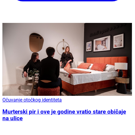
Očuvanje otočkog identiteta
Murterski pir i ove je godine vratio stare običaje
na ulice