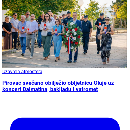
Uzavrela atmosfera
Pirovac svečano obilježio obljetnicu Oluje uz
koncert Dalmatina, bakljadu i vatromet