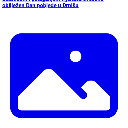
obilježen Dan pobjede u Drnišu