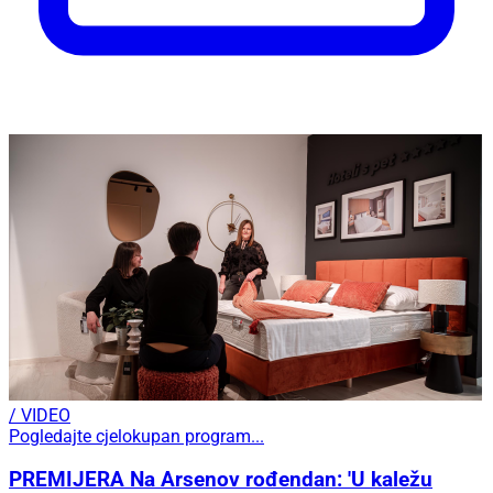
/ VIDEO
Pogledajte cjelokupan program...
PREMIJERA Na Arsenov rođendan: 'U kaležu