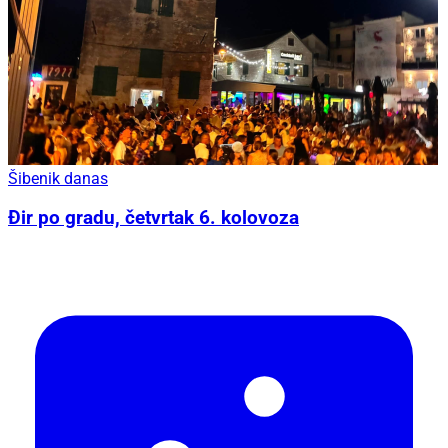
Šibenik danas
Đir po gradu, četvrtak 6. kolovoza