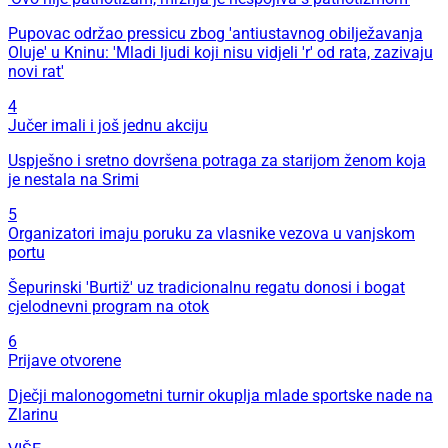
Pupovac održao pressicu zbog 'antiustavnog obilježavanja
Oluje' u Kninu: 'Mladi ljudi koji nisu vidjeli 'r' od rata, zazivaju
novi rat'
4
Jučer imali i još jednu akciju
Uspješno i sretno dovršena potraga za starijom ženom koja
je nestala na Srimi
5
Organizatori imaju poruku za vlasnike vezova u vanjskom
portu
Šepurinski 'Burtiž' uz tradicionalnu regatu donosi i bogat
cjelodnevni program na otok
6
Prijave otvorene
Dječji malonogometni turnir okuplja mlade sportske nade na
Zlarinu