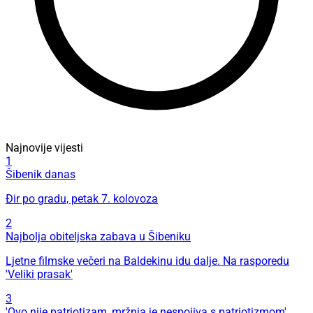
Najnovije vijesti
1
Šibenik danas
Đir po gradu, petak 7. kolovoza
2
Najbolja obiteljska zabava u Šibeniku
Ljetne filmske večeri na Baldekinu idu dalje. Na rasporedu
'Veliki prasak'
3
'Ovo nije patriotizam, mržnja je nespojiva s patriotizmom'