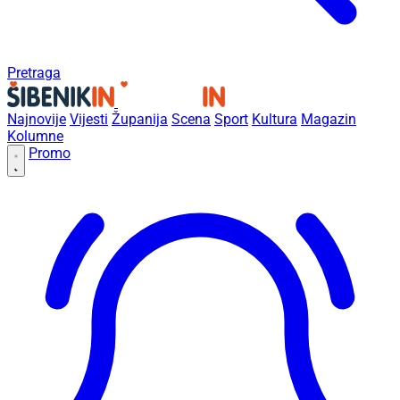
Pretraga
Najnovije
Vijesti
Županija
Scena
Sport
Kultura
Magazin
Kolumne
Promo