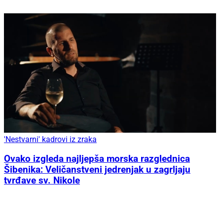
'Nestvarni' kadrovi iz zraka
Ovako izgleda najljepša morska razglednica
Šibenika: Veličanstveni jedrenjak u zagrljaju
tvrđave sv. Nikole