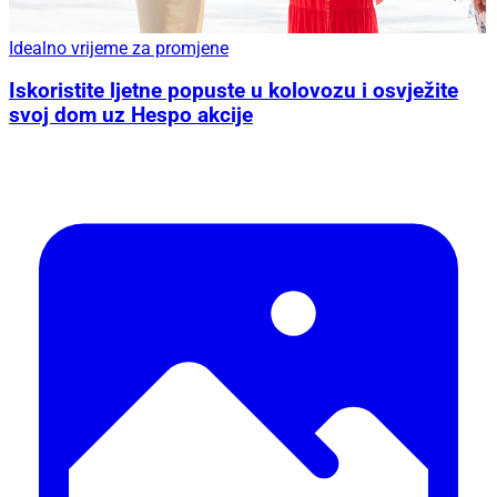
Idealno vrijeme za promjene
Iskoristite ljetne popuste u kolovozu i osvježite
svoj dom uz Hespo akcije