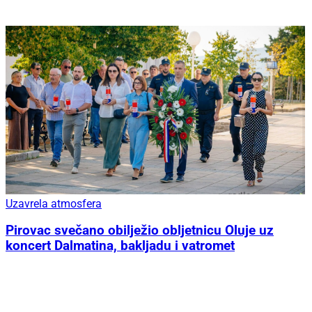
Uzavrela atmosfera
Pirovac svečano obilježio obljetnicu Oluje uz
koncert Dalmatina, bakljadu i vatromet