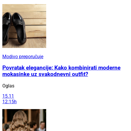
Modivo preporučuje
Povratak elegancije: Kako kombinirati moderne
mokasinke uz svakodnevni outfit?
Oglas
15.11
12:15h