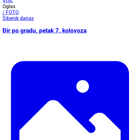
VIŠE
Oglas
/ FOTO
Šibenik danas
Đir po gradu, petak 7. kolovoza