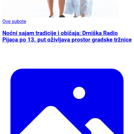
Ove subote
Noćni sajam tradicije i običaja: Drniška Radio
Pijaca po 13. put oživljava prostor gradske tržnice