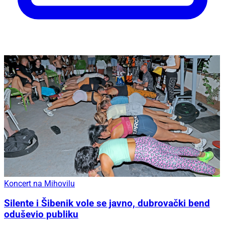
Koncert na Mihovilu
Silente i Šibenik vole se javno, dubrovački bend
oduševio publiku