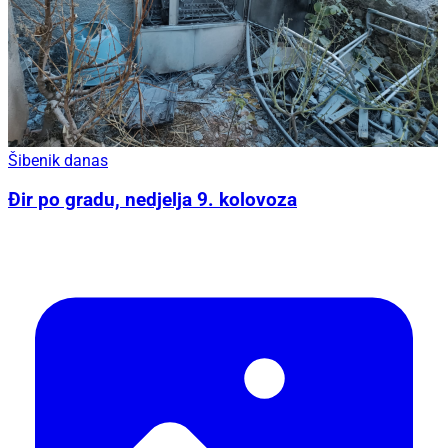
Šibenik danas
Đir po gradu, nedjelja 9. kolovoza