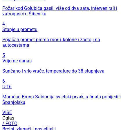
Požar kod Golubića gasili više od dva sata, intervenirali i
vatrogasci u Šibeniku
4
Stanje u prometu
Pojačan promet prema moru, kolone i zastoji na
autocestama
5
Vrijeme danas
Sunčano i vrlo vruće, temperature do 38 stupnjeva
6
U-16
Momčad Bruna Sabionija svjetski prvak, u finalu pobijedili
Španjolsku
VIŠE
Oglas
/ FOTO
Brojni izlagači i posjetitelji