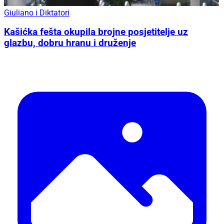
Giuliano i Diktatori
Kašićka fešta okupila brojne posjetitelje uz
glazbu, dobru hranu i druženje