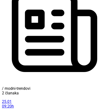
/ modni-trendovi
2 članaka
25.01
09:20h