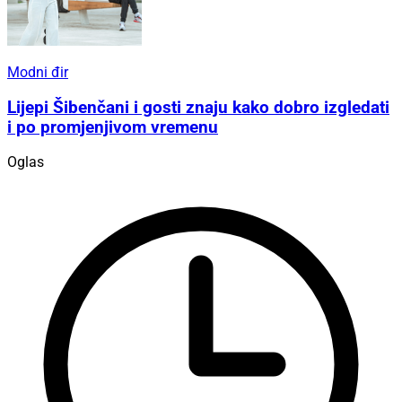
Modni đir
Lijepi Šibenčani i gosti znaju kako dobro izgledati
i po promjenjivom vremenu
Oglas