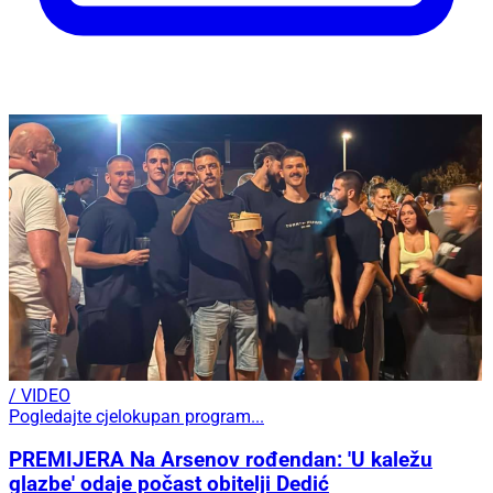
/ VIDEO
Pogledajte cjelokupan program...
PREMIJERA Na Arsenov rođendan: 'U kaležu
glazbe' odaje počast obitelji Dedić