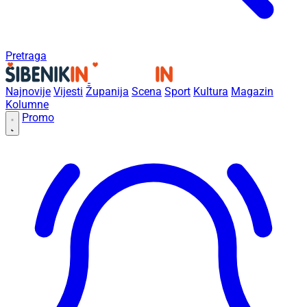
Pretraga
Najnovije
Vijesti
Županija
Scena
Sport
Kultura
Magazin
Kolumne
Promo