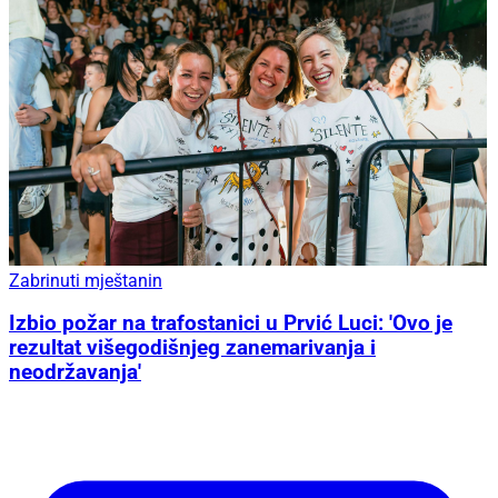
Zabrinuti mještanin
Izbio požar na trafostanici u Prvić Luci: 'Ovo je
rezultat višegodišnjeg zanemarivanja i
neodržavanja'