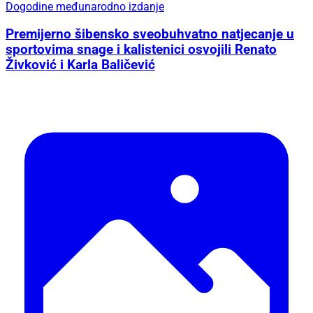
Dogodine međunarodno izdanje
Premijerno šibensko sveobuhvatno natjecanje u
sportovima snage i kalistenici osvojili Renato
Živković i Karla Baličević