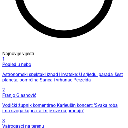
Najnovije vijesti
1
Pogled u nebo
Astronomski spektakl iznad Hrvatske: U srijedu 'parada' šest
planeta, pomrčina Sunca i vrhunac Perzeida
2
Franjo Glasnović
Vodički župnik komentirao Karleušin koncert: 'Svaka roba
ima svoga kupca, ali nije sve na prodaju'
3
Vatrogasci na terenu