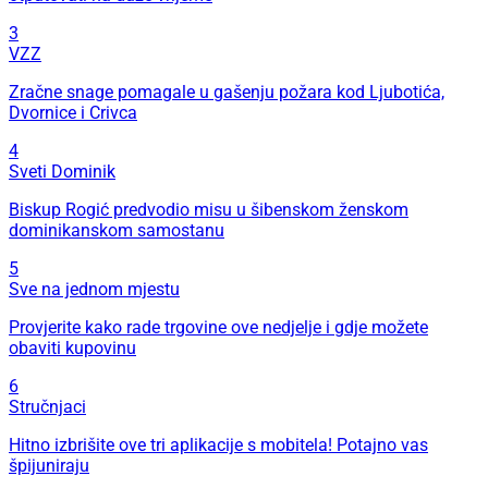
3
VZZ
Zračne snage pomagale u gašenju požara kod Ljubotića,
Dvornice i Crivca
4
Sveti Dominik
Biskup Rogić predvodio misu u šibenskom ženskom
dominikanskom samostanu
5
Sve na jednom mjestu
Provjerite kako rade trgovine ove nedjelje i gdje možete
obaviti kupovinu
6
Stručnjaci
Hitno izbrišite ove tri aplikacije s mobitela! Potajno vas
špijuniraju