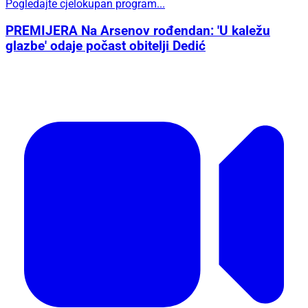
Pogledajte cjelokupan program...
PREMIJERA Na Arsenov rođendan: 'U kaležu
glazbe' odaje počast obitelji Dedić