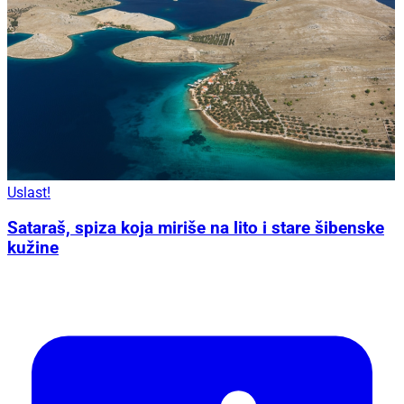
Uslast!
Sataraš, spiza koja miriše na lito i stare šibenske
kužine