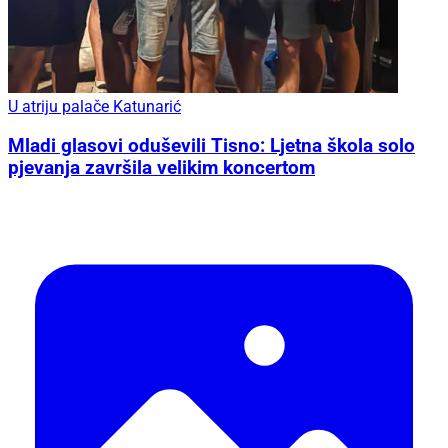
U atriju palače Katunarić
Mladi glasovi oduševili Tisno: Ljetna škola solo
pjevanja završila velikim koncertom