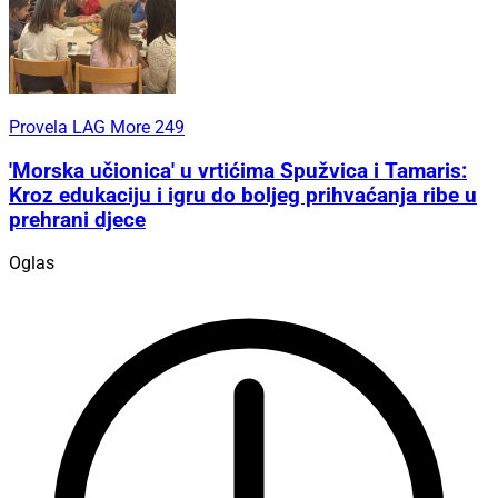
Provela LAG More 249
'Morska učionica' u vrtićima Spužvica i Tamaris:
Kroz edukaciju i igru do boljeg prihvaćanja ribe u
prehrani djece
Oglas