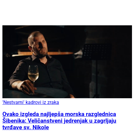
'Nestvarni' kadrovi iz zraka
Ovako izgleda najljepša morska razglednica
Šibenika: Veličanstveni jedrenjak u zagrljaju
tvrđave sv. Nikole