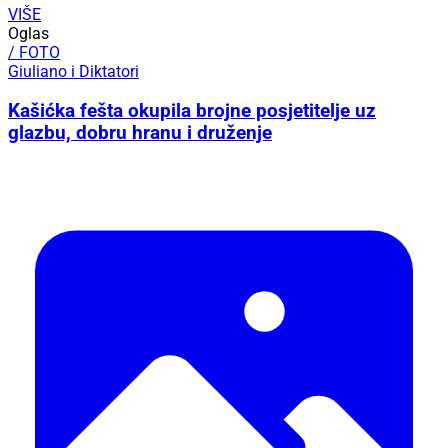
VIŠE
Oglas
/ FOTO
Giuliano i Diktatori
Kašićka fešta okupila brojne posjetitelje uz
glazbu, dobru hranu i druženje