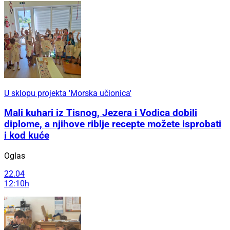
U sklopu projekta 'Morska učionica'
Mali kuhari iz Tisnog, Jezera i Vodica dobili
diplome, a njihove riblje recepte možete isprobati
i kod kuće
Oglas
22.04
12:10h