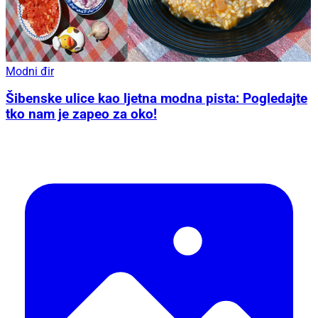
Modni đir
Šibenske ulice kao ljetna modna pista: Pogledajte
tko nam je zapeo za oko!