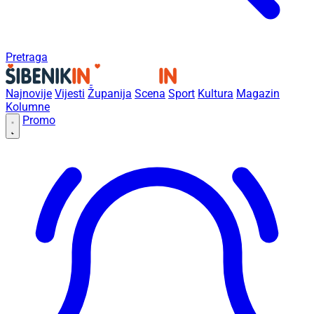
Pretraga
Najnovije
Vijesti
Županija
Scena
Sport
Kultura
Magazin
Kolumne
Promo