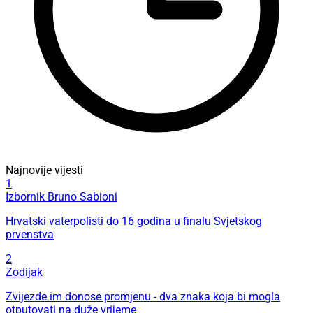
Najnovije vijesti
1
Izbornik Bruno Sabioni
Hrvatski vaterpolisti do 16 godina u finalu Svjetskog
prvenstva
2
Zodijak
Zvijezde im donose promjenu - dva znaka koja bi mogla
otputovati na duže vrijeme