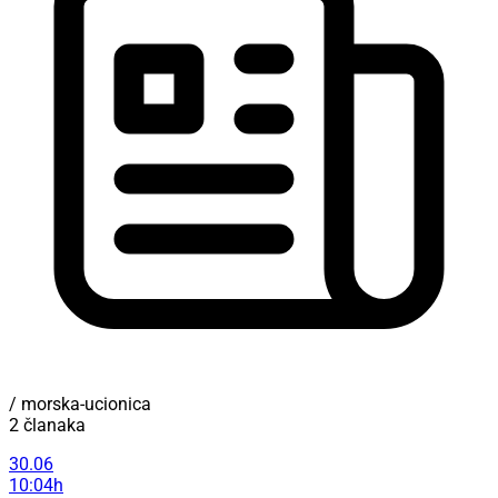
/ morska-ucionica
2 članaka
30.06
10:04h