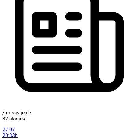
/ mrsavljenje
32 članaka
27.07
20:33h