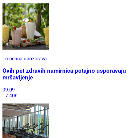
Trenerica upozorava
Ovih pet zdravih namirnica potajno usporavaju
mršavljenje
09.09
17:40h