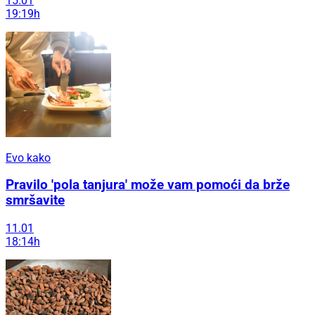
15.01
19:19h
Evo kako
Pravilo 'pola tanjura' može vam pomoći da brže
smršavite
11.01
18:14h