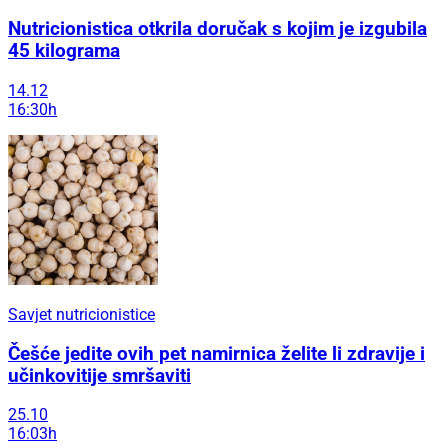
Nutricionistica otkrila doručak s kojim je izgubila
45 kilograma
14.12
16:30h
Savjet nutricionistice
Češće jedite ovih pet namirnica želite li zdravije i
učinkovitije smršaviti
25.10
16:03h