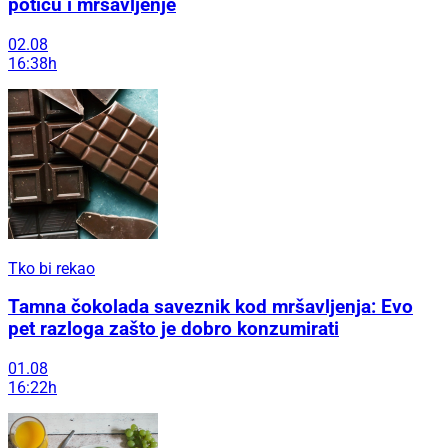
potiču i mršavljenje
02.08
16:38h
Tko bi rekao
Tamna čokolada saveznik kod mršavljenja: Evo
pet razloga zašto je dobro konzumirati
01.08
16:22h