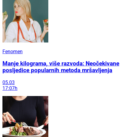
Fenomen
Manje kilograma, više razvoda: Neočekivane
posljedice popularnih metoda mršavljenja
05.03
17:07h