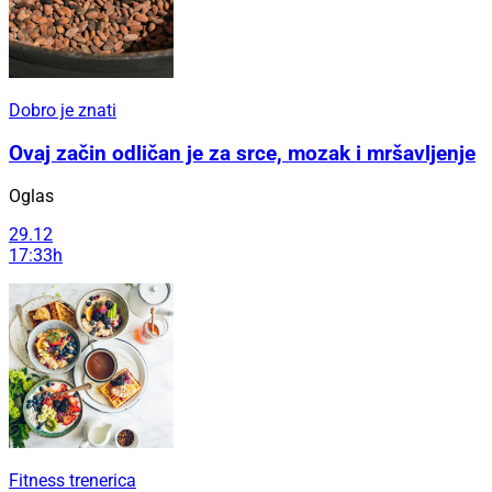
Dobro je znati
Ovaj začin odličan je za srce, mozak i mršavljenje
Oglas
29.12
17:33h
Fitness trenerica