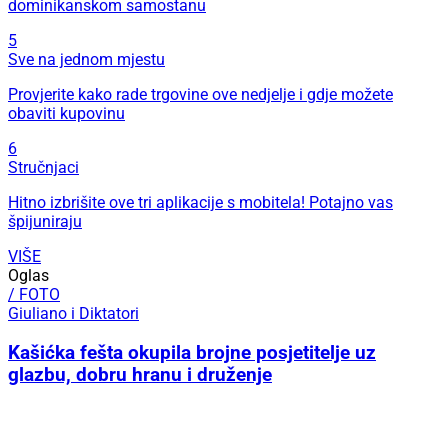
dominikanskom samostanu
5
Sve na jednom mjestu
Provjerite kako rade trgovine ove nedjelje i gdje možete
obaviti kupovinu
6
Stručnjaci
Hitno izbrišite ove tri aplikacije s mobitela! Potajno vas
špijuniraju
VIŠE
Oglas
/ FOTO
Giuliano i Diktatori
Kašićka fešta okupila brojne posjetitelje uz
glazbu, dobru hranu i druženje