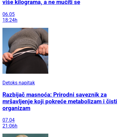
više kilograma, a ne mučiti se
06.05
18:24h
Detoks napitak
Razbijač masnoća: Prirodni saveznik za
mršavljenje koji pokreće metabolizam i čisti
organizam
07.04
21:06h