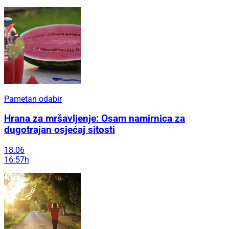
Pametan odabir
Hrana za mršavljenje: Osam namirnica za
dugotrajan osjećaj sitosti
18.06
16:57h