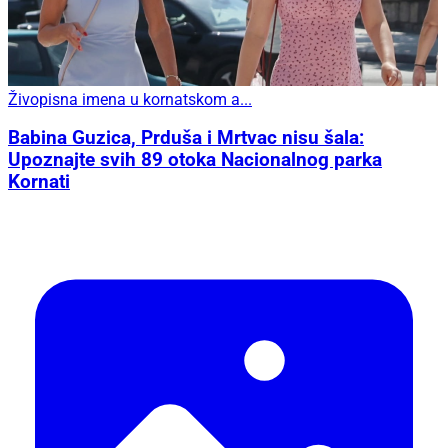
Živopisna imena u kornatskom a...
Babina Guzica, Prduša i Mrtvac nisu šala:
Upoznajte svih 89 otoka Nacionalnog parka
Kornati