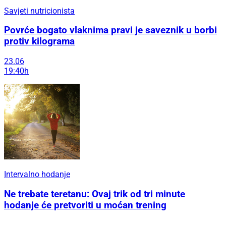
Savjeti nutricionista
Povrće bogato vlaknima pravi je saveznik u borbi
protiv kilograma
23.06
19:40h
Intervalno hodanje
Ne trebate teretanu: Ovaj trik od tri minute
hodanje će pretvoriti u moćan trening