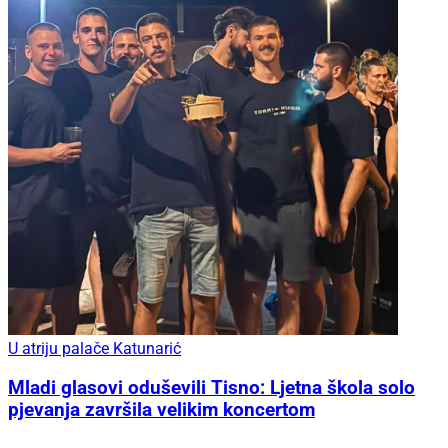
U atriju palače Katunarić
Mladi glasovi oduševili Tisno: Ljetna škola solo
pjevanja završila velikim koncertom