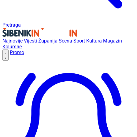
Pretraga
Najnovije
Vijesti
Županija
Scena
Sport
Kultura
Magazin
Kolumne
Promo