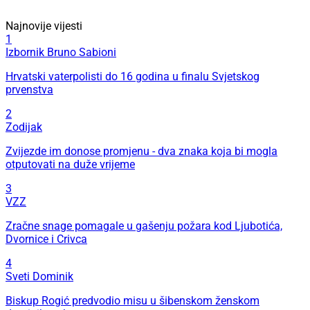
Najnovije vijesti
1
Izbornik Bruno Sabioni
Hrvatski vaterpolisti do 16 godina u finalu Svjetskog
prvenstva
2
Zodijak
Zvijezde im donose promjenu - dva znaka koja bi mogla
otputovati na duže vrijeme
3
VZZ
Zračne snage pomagale u gašenju požara kod Ljubotića,
Dvornice i Crivca
4
Sveti Dominik
Biskup Rogić predvodio misu u šibenskom ženskom