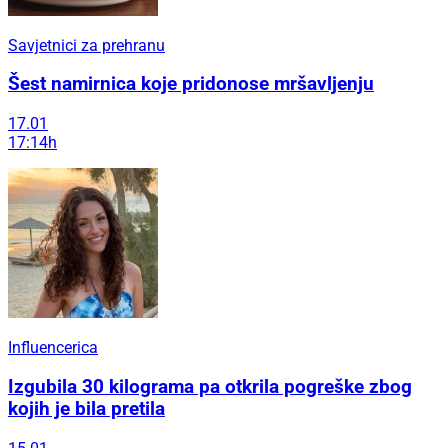
Savjetnici za prehranu
Šest namirnica koje pridonose mršavljenju
17.01
17:14h
Influencerica
Izgubila 30 kilograma pa otkrila pogreške zbog
kojih je bila pretila