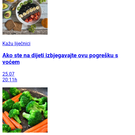
Kažu liječnici
Ako ste na dijeti izbjegavajte ovu pogrešku s
voćem
25.07
20:11h