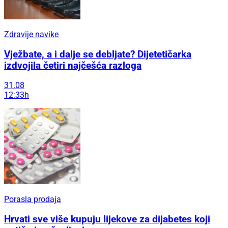
Zdravije navike
Vježbate, a i dalje se debljate? Dijetetičarka
izdvojila četiri najčešća razloga
31.08
12:33h
Porasla prodaja
Hrvati sve više kupuju lijekove za dijabetes koji