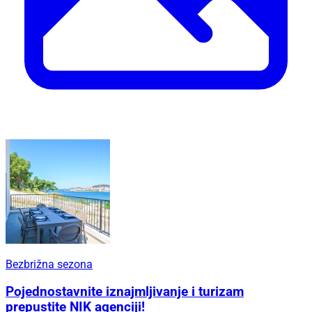
Bezbrižna sezona
Pojednostavnite iznajmljivanje i turizam
prepustite NIK agenciji!