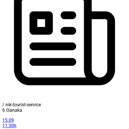
/ nik-tourist-service
6 članaka
15.09
11:30h