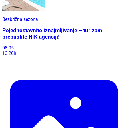
Bezbrižna sezona
Pojednostavnite iznajmljivanje – turizam
prepustite NIK agenciji!
08.05
13:20h