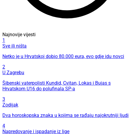
Najnovije vijesti
1
Sve ili ništa
Netko je u Hrvatskoj dobio 80.000 eura, evo gdje idu novci
2
U Zagrebu
Šibenski vaterpolisti Kundid, Cvitan, Lokas i Bujas s
Hrvatskom U16 do polufinala SP-a
3
Zodijak
Dva horoskopska znaka u kojima se rađaju najokrutniji ljudi
4
Napredovanje i ispadanje iz lige