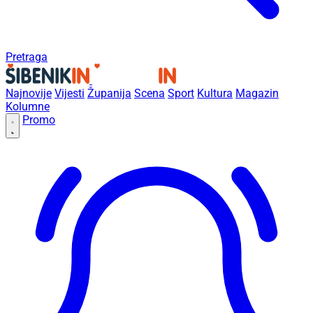
Pretraga
Najnovije
Vijesti
Županija
Scena
Sport
Kultura
Magazin
Kolumne
Promo