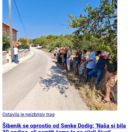
Ostavila je neizbrisiv trag
Šibenik se oprostio od Senke Dodig: ‘Naša si bila