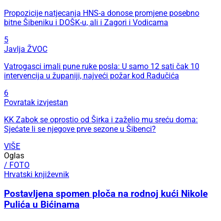
Propozicije natjecanja HNS-a donose promjene posebno
bitne Šibeniku i DOŠK-u, ali i Zagori i Vodicama
5
Javlja ŽVOC
Vatrogasci imali pune ruke posla: U samo 12 sati čak 10
intervencija u županiji, najveći požar kod Radučića
6
Povratak izvjestan
KK Zabok se oprostio od Širka i zaželio mu sreću doma:
Sjećate li se njegove prve sezone u Šibenci?
VIŠE
Oglas
/ FOTO
Hrvatski književnik
Postavljena spomen ploča na rodnoj kući Nikole
Pulića u Bićinama