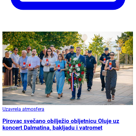
Uzavrela atmosfera
Pirovac svečano obilježio obljetnicu Oluje uz
koncert Dalmatina, bakljadu i vatromet