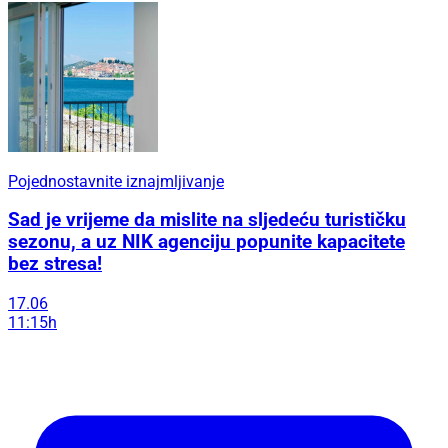
Pojednostavnite iznajmljivanje
Sad je vrijeme da mislite na sljedeću turističku
sezonu, a uz NIK agenciju popunite kapacitete
bez stresa!
17.06
11:15h