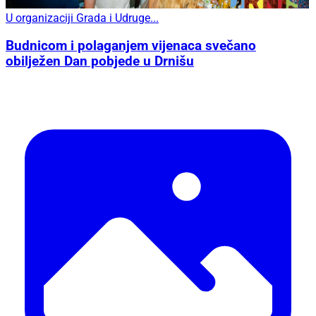
U organizaciji Grada i Udruge...
Budnicom i polaganjem vijenaca svečano
obilježen Dan pobjede u Drnišu