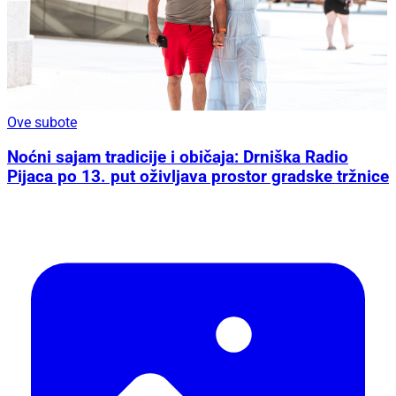
Ove subote
Noćni sajam tradicije i običaja: Drniška Radio
Pijaca po 13. put oživljava prostor gradske tržnice