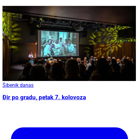
Šibenik danas
Đir po gradu, petak 7. kolovoza