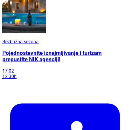
Bezbrižna sezona
Pojednostavnite iznajmljivanje i turizam
prepustite NIK agenciji!
17.02
12:30h