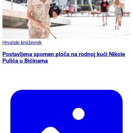
Hrvatski književnik
Postavljena spomen ploča na rodnoj kući Nikole
Pulića u Bićinama