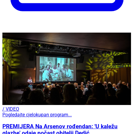
/ VIDEO
Pogledajte cjelokupan program...
PREMIJERA Na Arsenov rođendan: 'U kaležu
glazbe' odaje počast obitelji Dedić