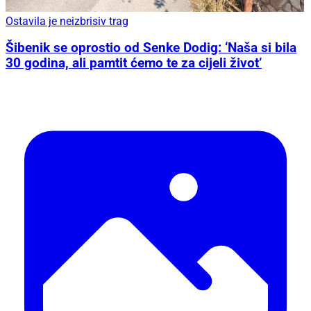
Ostavila je neizbrisiv trag
Šibenik se oprostio od Senke Dodig: ‘Naša si bila
30 godina, ali pamtit ćemo te za cijeli život’