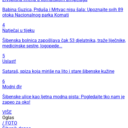
Babina Guzica, Prduša i Mrtvac nisu šala: Upoznajte svih 89
otoka Nacionalnog parka Kornati
4
Natječaj u tijeku
Šibenska bolnica zapošljava čak 53 djelatnika, traže liječnike,
medicinske sestre, logopede...
5
Uslast!
Sataraš, spiza koja miriše na lito i stare šibenske kužine
6
Modni đir
Šibenske ulice kao ljetna modna pista: Pogledajte tko nam je
zapeo za oko!
VIŠE
Oglas
/ FOTO