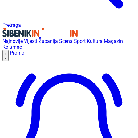
Pretraga
Najnovije
Vijesti
Županija
Scena
Sport
Kultura
Magazin
Kolumne
Promo