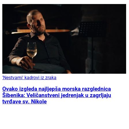
'Nestvarni' kadrovi iz zraka
Ovako izgleda najljepša morska razglednica
Šibenika: Veličanstveni jedrenjak u zagrljaju
tvrđave sv. Nikole