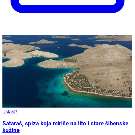
Uslast!
Sataraš, spiza koja miriše na lito i stare šibenske
kužine