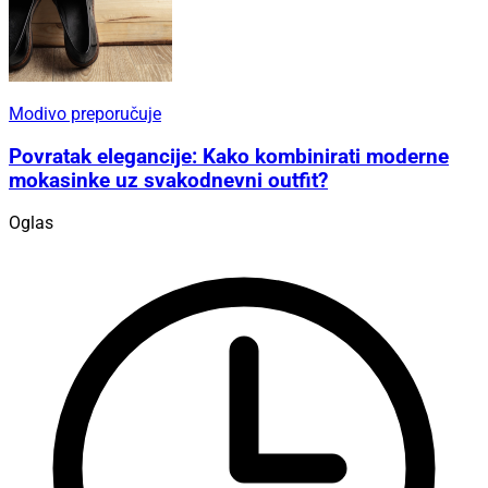
Modivo preporučuje
Povratak elegancije: Kako kombinirati moderne
mokasinke uz svakodnevni outfit?
Oglas