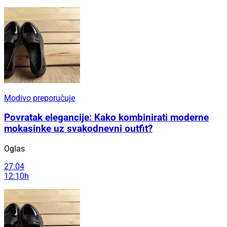
Modivo preporučuje
Povratak elegancije: Kako kombinirati moderne
mokasinke uz svakodnevni outfit?
Oglas
27.04
12:10h