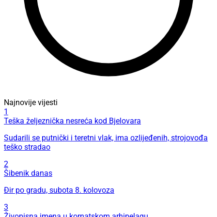
Najnovije vijesti
1
Teška željeznička nesreća kod Bjelovara
Sudarili se putnički i teretni vlak, ima ozlijeđenih, strojovođa
teško stradao
2
Šibenik danas
Đir po gradu, subota 8. kolovoza
3
Živopisna imena u kornatskom arhipelagu