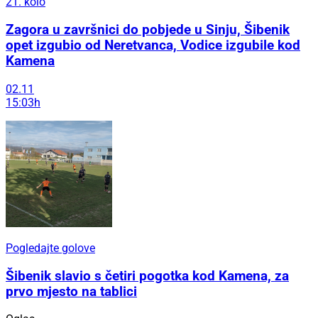
21. kolo
Zagora u završnici do pobjede u Sinju, Šibenik
opet izgubio od Neretvanca, Vodice izgubile kod
Kamena
02.11
15:03h
Pogledajte golove
Šibenik slavio s četiri pogotka kod Kamena, za
prvo mjesto na tablici