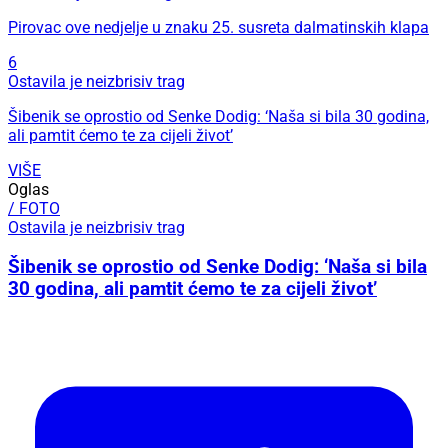
Pirovac ove nedjelje u znaku 25. susreta dalmatinskih klapa
6
Ostavila je neizbrisiv trag
Šibenik se oprostio od Senke Dodig: ‘Naša si bila 30 godina,
ali pamtit ćemo te za cijeli život’
VIŠE
Oglas
/ FOTO
Ostavila je neizbrisiv trag
Šibenik se oprostio od Senke Dodig: ‘Naša si bila
30 godina, ali pamtit ćemo te za cijeli život’