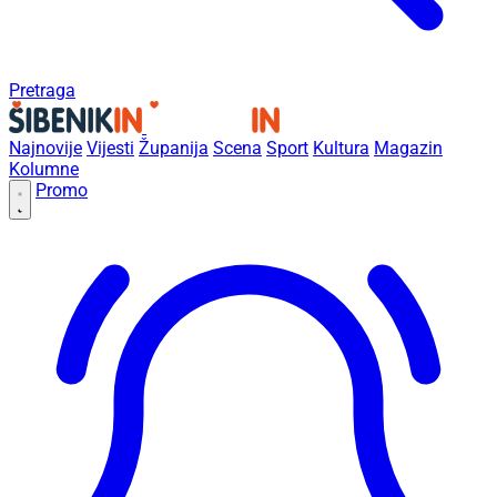
Pretraga
Najnovije
Vijesti
Županija
Scena
Sport
Kultura
Magazin
Kolumne
Promo