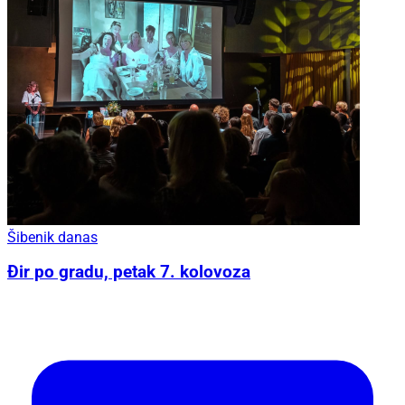
Šibenik danas
Đir po gradu, petak 7. kolovoza