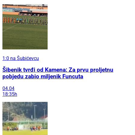
1:0 na Šubićevcu
Šibenik tvrđi od Kamena: Za prvu proljetnu
pobjedu zabio miljenik Funcuta
04.04
18:35h