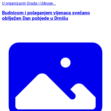
U organizaciji Grada i Udruge...
Budnicom i polaganjem vijenaca svečano
obilježen Dan pobjede u Drnišu