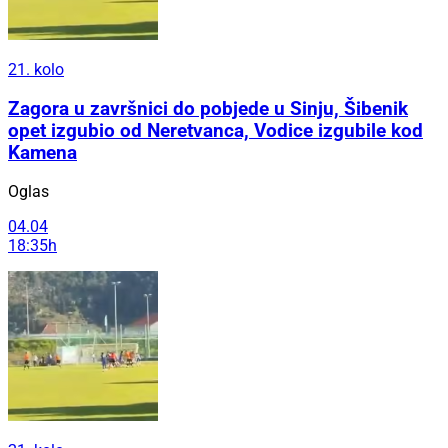
21. kolo
Zagora u završnici do pobjede u Sinju, Šibenik
opet izgubio od Neretvanca, Vodice izgubile kod
Kamena
Oglas
04.04
18:35h