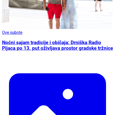
Ove subote
Noćni sajam tradicije i običaja: Drniška Radio
Pijaca po 13. put oživljava prostor gradske tržnice