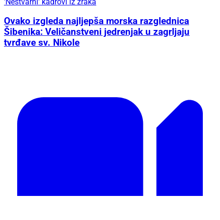
'Nestvarni' kadrovi iz zraka
Ovako izgleda najljepša morska razglednica
Šibenika: Veličanstveni jedrenjak u zagrljaju
tvrđave sv. Nikole