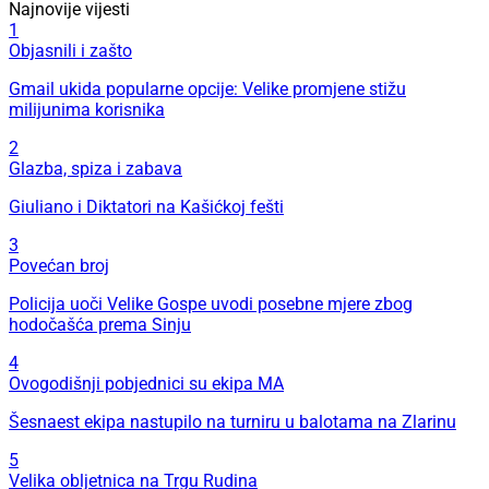
Najnovije vijesti
1
Objasnili i zašto
Gmail ukida popularne opcije: Velike promjene stižu
milijunima korisnika
2
Glazba, spiza i zabava
Giuliano i Diktatori na Kašićkoj fešti
3
Povećan broj
Policija uoči Velike Gospe uvodi posebne mjere zbog
hodočašća prema Sinju
4
Ovogodišnji pobjednici su ekipa MA
Šesnaest ekipa nastupilo na turniru u balotama na Zlarinu
5
Velika obljetnica na Trgu Rudina