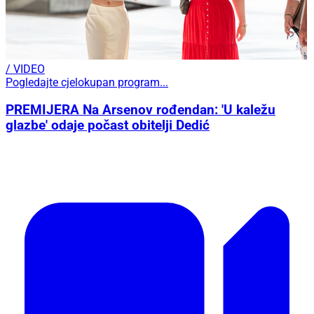
/ VIDEO
Pogledajte cjelokupan program...
PREMIJERA Na Arsenov rođendan: 'U kaležu
glazbe' odaje počast obitelji Dedić